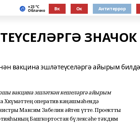
+23 °С
Вк
Ок
Антитеррор
Облачно
ТЕҮСЕЛӘРГӘ ЗНАЧОК
енән вакцина эшләтеүселәргә айырым билд
ршы вакцина эшләткән кешеләргә айырым
а Хөкүмәттең оператив кәңәшмәһендә
истры Максим Забелин әйтеп үтте. Проектты
артияһының Башҡортостан бүлексәһе тәҡдим