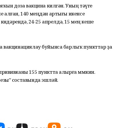
яҡын доза вакцина килгән. Уның тәүге
 алған, 140 меңдән артығы икенсе
көндәрендә, 24-25 апрелдә, 15 мең кеше
а вакцинациялау буйынса барлыҡ пункттар ҙа
рививканы 155 пунктта алырға мөмкин.
езы” составында эшләй.