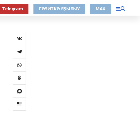
Тelegram
ГӘЗИТКӘ ЯҘЫЛЫУ
МАХ
ә