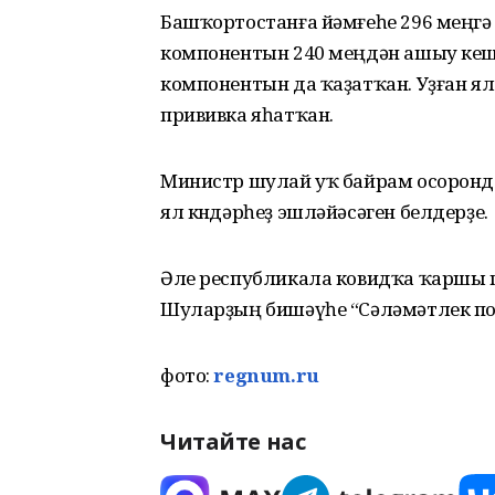
Башҡортостанға йәмғеһе 296 меңгә 
компонентын 240 меңдән ашыу кеше
компонентын да ҡаҙатҡан. Уҙған ял 
прививка яһатҡан.
Министр шулай уҡ байрам осоронд
ял көндәрһеҙ эшләйәсәген белдерҙе.
Әле республикала ковидҡа ҡаршы п
Шуларҙың бишәүһе “Сәләмәтлек по
фото:
regnum.ru
Читайте нас