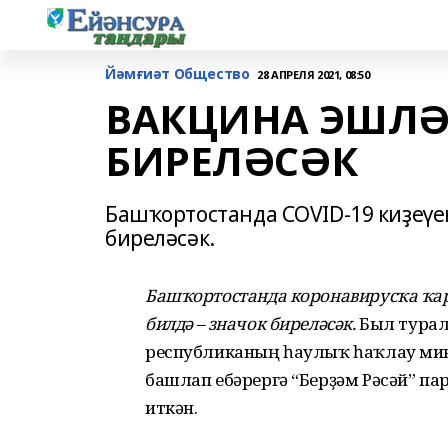
Йәмғиәт Общество
28 АПРЕЛЯ 2021, 08:50
ВАКЦИНА ЭШЛӘ
БИРЕЛӘСӘК
Башҡортостанда COVID-19 киҙеү
биреләсәк.
Башҡортостанда коронавирусҡа ҡа
билдә – значок биреләсәк.
Был турал
республиканың һаулыҡ һаҡлау мин
башлап ебәрергә “Берҙәм Рәсәй” п
иткән.