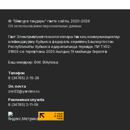
© "Ейәнсура таңдары" гәзите сайты, 2020-2026
Об использовании персональных данных
Гәзит Элемтә, мәғлүмәт технологиялары һәм киң коммуникациялар
өлкәһендә күҙәтеү буйынса федераль хеҙмәттең Башҡортостан
Республикаһы буйынса идаралығында теркәлде. ПИ ТУ02-
01803-сө теркәү һаны 2025 йылдың 19 майында бирелгән.
Баш мөхәррир: Ә.М. Әйүпова.
Телефон
8 (34785) 2-15-26
Эл. почта
zori32@yandex.ru
Рекламная служба
8 (34785) 2-11-09