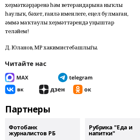
хеҙмәткәрҙәренә һәм ветерандарына ныҡлы
һаулыҡ, бәхет, ғаилә именлеге, еңел булмаған,
әммә маҡтаулы хеҙмәттәрендә уңыштар
теләйем!
Д. Юланов, МР хакимиєтебашлыѓы.
Читайте нас
Партнеры
Фотобанк
Рубрика "Еда и
журналистов РБ
напитки"