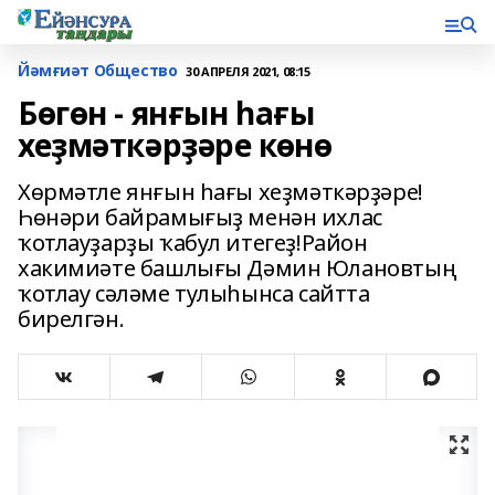
Йәмғиәт Общество
30 АПРЕЛЯ 2021, 08:15
Бөгөн - янғын һағы
хеҙмәткәрҙәре көнө
Хөрмәтле янғын һағы хеҙмәткәрҙәре!
Һөнәри байрамығыҙ менән ихлас
ҡотлауҙарҙы ҡабул итегеҙ!Район
хакимиәте башлығы Дәмин Юлановтың
ҡотлау сәләме тулыһынса сайтта
бирелгән.