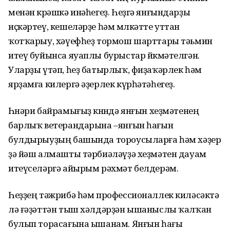
менән көрәшкә инәһегеҙ. Һеҙгә янғындарҙы
иҫкәртеү, кешеләрҙе һәм мөлкәтте уттан
ҡотҡарыу, хәүефһеҙ тормош шарттары тәьмин
итеү буйынса яуаплы бурыстар йөкмәтелгән.
Уларҙы үтәп, һеҙ батырлыҡ, фиҙаҡәрлек һәм
ярҙамға килергә әҙерлек күрһәтәһегеҙ.
Һөнәри байрамығыҙ көнөндә янғын хеҙмәтенең
барлыҡ ветерандарына –янғын һағын
булдырыуҙың башында тороусыларға һәм хәҙер
ҙә йәш алмашты тәрбиәләүҙә хеҙмәтен дауам
итеүселәргә айырым рәхмәт белдерәм.
Һеҙҙең тәжрибә һәм профессионаллек киләсәктә
лә ғәҙәттән тыш хәлдәрҙән ышаныслы ҡалҡан
булып торасағына ышанам. Янғын һағы