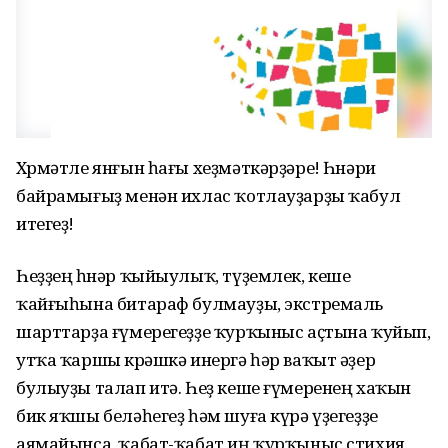
Хөрмәтле янғын һағы хеҙмәткәрҙәре! Һөнәри
байрамығыҙ менән ихлас ҡотлауҙарҙы ҡабул
итегеҙ!
Һеҙҙең һөнәр ҡыйыулыҡ, түҙемлек, кеше
ҡайғыһына битараф булмауҙы, экстремаль
шарттарҙа ғүмерегеҙҙе ҡурҡыныс аҫтына ҡуйып,
утҡа ҡаршы көрәшкә инергә һәр ваҡыт әҙер
булыуҙы талап итә. Һеҙ кеше ғүмеренең хаҡын
бик яҡшы беләһегеҙ һәм шуға күрә үҙегеҙҙе
аямайынса, ҡабат-ҡабат иң ҡурҡыныс стихия