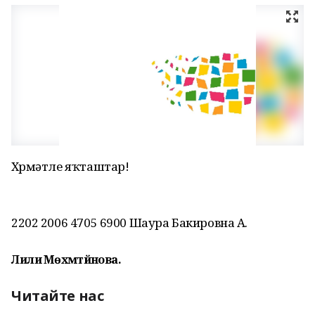
Хөрмәтле яҡташтар!
2202 2006 4705 6900 Шаура Бакировна А.
Лилиә Мөхәмәтйәнова.
Читайте нас