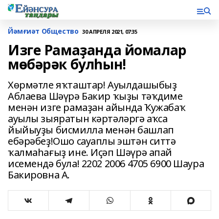
Йәмғиәт Общество
30 АПРЕЛЯ 2021, 07:35
Изге Рамаҙанда йомалар
мөбәрәк булһын!
Хөрмәтле яҡташтар! Ауылдашыбыҙ
Аблаева Шәүрә Бакир ҡыҙы тәҡдиме
менән изге рамаҙан айында Ҡужабаҡ
ауылы зыяратын кәртәләргә аҡса
йыйыуҙы бисмилла менән башлап
ебәрәбеҙ!Ошо сауаплы эштән ситтә
ҡалмаһағыҙ ине. Иҫәп Шәүрә апай
исемендә була! 2202 2006 4705 6900 Шаура
Бакировна А.