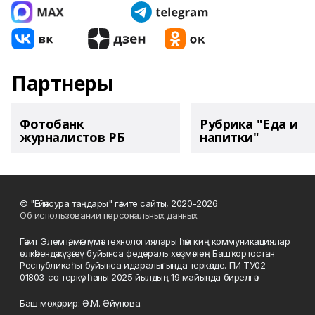
Партнеры
Фотобанк
Рубрика "Еда и
журналистов РБ
напитки"
© "Ейәнсура таңдары" гәзите сайты, 2020-2026
Об использовании персональных данных
Гәзит Элемтә, мәғлүмәт технологиялары һәм киң коммуникациялар
өлкәһендә күҙәтеү буйынса федераль хеҙмәттең Башҡортостан
Республикаһы буйынса идаралығында теркәлде. ПИ ТУ02-
01803-сө теркәү һаны 2025 йылдың 19 майында бирелгән.
Баш мөхәррир: Ә.М. Әйүпова.