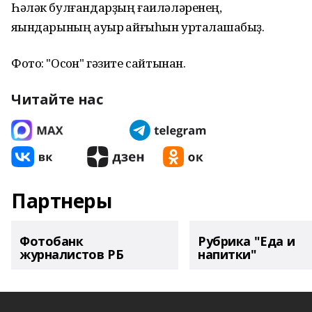
Һәләк булғандарҙың ғаиләләренең,
яҡындарының ауыр ҡайғыһын уртаҡлашабыҙ.
Фото: "Осҡон" гәзите сайтынан.
Читайте нас
Партнеры
Фотобанк
Рубрика "Еда и
журналистов РБ
напитки"