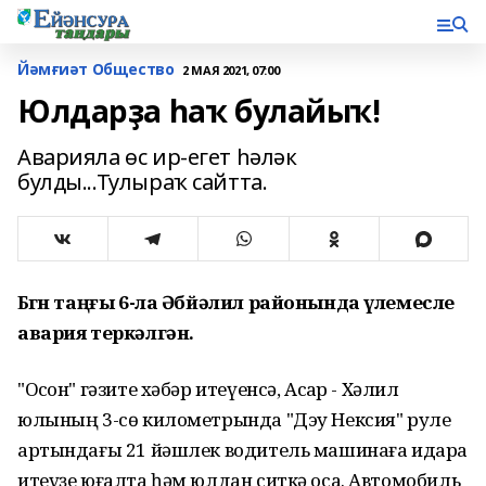
Йәмғиәт Общество
2 МАЯ 2021, 07:00
Юлдарҙа һаҡ булайыҡ!
Аварияла өс ир-егет һәләк
булды...Тулыраҡ сайтта.
Бөгөн таңғы 6-ла Әбйәлил районында үлемесле
авария теркәлгән.
"Осҡон" гәзите хәбәр итеүенсә, Асҡар - Хәлил
юлының 3-сө километрында "Дэу Нексия" руле
артындағы 21 йәшлек водитель машинаға идара
итеүҙе юғалта һәм юлдан ситкә оса. Автомобиль