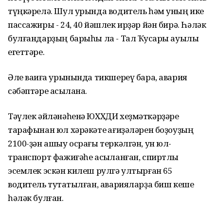
түңкәрелә. Шул урында водитель һәм уның ике
пассажиры - 24, 40 йәшлек ирҙәр йән бирә. Һәләк
булғандарҙың барыһы ла - Тал Ҡусҡары ауылы
егеттәре.
Әле ваҡиға урынында тикшереү бара, авария
сәбәптәре асыҡлана.
Тәүлек әйләнәһенә ЮХХДИ хеҙмәткәрҙәре
тарафынан юл хәрәкәте ҡағиҙәләрен боҙоуҙың
2100-ҙән ашыу осрағы теркәлгән, ун юл-
транспорт фажиғәһе асыҡланған, спиртлы
эсемлек эскән килеш рулгә ултырған 65
водитель туҡтатылған, аварияларҙа биш кеше
һәләк булған.