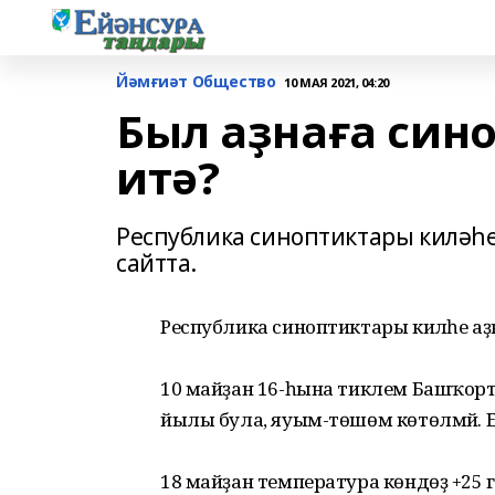
Йәмғиәт Общество
10 МАЯ 2021, 04:20
Был аҙнаға син
итә?
Республика синоптиктары киләһе
сайтта.
Республика синоптиктары киләһе аҙна
10 майҙан 16-һына тиклем Башҡорт
йылы була, яуым-төшөм көтөлмәй. Е
18 майҙан температура көндөҙ +25 г