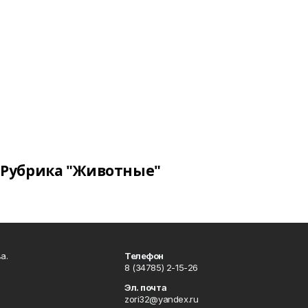
Рубрика "Животные"
а.
Телефон
8 (34785) 2-15-26
Эл. почта
zori32@yandex.ru