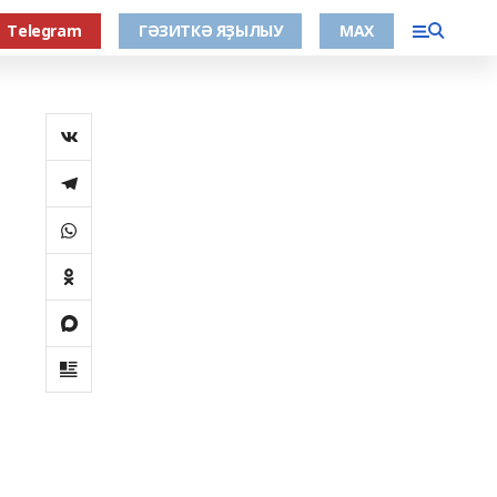
Тelegram
ГӘЗИТКӘ ЯҘЫЛЫУ
МАХ