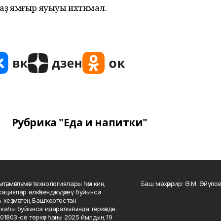
р аҙ ямғыр яуыуы ихтимал.
Рубрика "Еда и напитки"
мтә, мәғлүмәт технологиялары һәм киң
Баш мөхәррир: Ә.М. Әйүпов
ациялар өлкәһендә күҙәтеү буйынса
 хеҙмәттең Башҡортостан
каһы буйынса идаралығында теркәлде.
01803-сө теркәү һаны 2025 йылдың 19