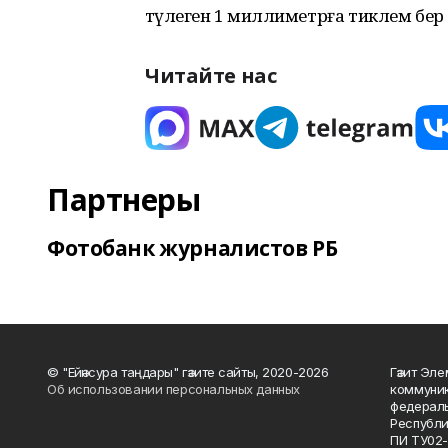
тәүлегенә 1 миллиметрға тиклем бе
Читайте нас
Партнеры
Фотобанк журналистов РБ
© "Ейәнсура таңдары" гәзите сайты, 2020-2026
Гәзит Эле
Об использовании персональных данных
коммуник
федераль
Республи
ПИ ТУ02-