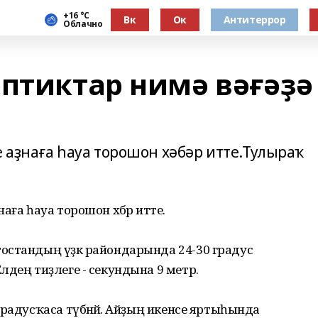
+16 °С
Вк
Ок
Антитеррор
Облачно
оптиктар нимә вәғәҙә
 аҙнаға һауа торошон хәбәр итте.Тулыраҡ
ға һауа торошон хәбәр итте.
остандың үҙәк райондарында 24-30 градус
лдең тиҙлеге - секундына 9 метр.
радусҡаса түбәнәйә. Айҙың икенсе яртыһында