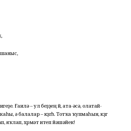
,
ышаныс,
ҙе. Ғаилә – ул беҙҙең өй, ата-әсә, олатай-
аһы, ә балалар – көҙгөһө. Тотҡа ҡупмаһын, көҙгө
п, яҡлап, хөрмәт итеп йәшәйек!