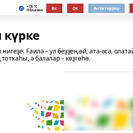
+18 °С
Вк
Ок
Антитеррор
Облачно
л күрке
игеҙе. Ғаилә – ул беҙҙең өй, ата-әсә, олата
 тотҡаһы, ә балалар – көҙгөһө.