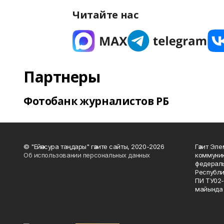
Читайте нас
Партнеры
Фотобанк журналистов РБ
© "Ейәнсура таңдары" гәзите сайты, 2020-2026
Гәзит Эле
Об использовании персональных данных
коммуник
федераль
Республи
ПИ ТУ02-
майында 