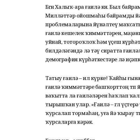
Бөгөн Халыҡ-ара ғаилә көнө. Был ба
Милләттәр ойошмаһы байрамды йә
проблемаларына йүнәлтеү маҡсаты
ғаилә кешелек ҡиммәттәрен, мәҙән
уйнай, тотороҡлоҡ һәм үҫеш күрһәт
билдәләгәндә лә тәү сиратта ғаилә
демография күрһәткестәре лә иҫәпк
Татыу ғаилә – ил күрке! Ҡайһы ғын
ғаилә ҡиммәттәре башҡорттоң төп 
ваҡытта ла ғаиләләрен һаҡлап ҡал
тырышҡан улар. «Ғаилә – гөл үҫтерә 
ҡурсалап тормаһаң, уға йә ҡырау төш
ҡурсаларға кәрәк.