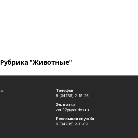
Рубрика "Животные"
а.
Телефон
8 (34785) 2-15-26
Эл. почта
zori32@yandex.ru
Рекламная служба
8 (34785) 2-11-09