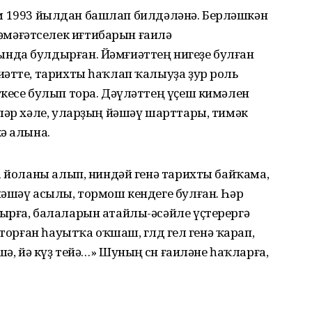
йрам 1993 йылдан башлап билдәләнә. Берләшкән
мәғәтселек иғтибарын ғаилә
нда булдырған. Йәмғиәттең нигеҙе булған
иәтте, тарихты һаҡлап ҡалыуҙа ҙур роль
кесе булып тора. Дәүләттең үҫеш кимәлен
ләр хәле, уларҙың йәшәү шарттары, тимәк
ә алына.
а йоланы алып, ниндәй генә тарихты байҡама,
йәшәү асылы, тормош кендеге булған. Һәр
ырға, балаларын атайлы-әсәйле үҫтерергә
торған һауытҡа оҡшаш, гөлдө гел генә ҡарап,
ә, йә күҙ тейә…» Шуның өсөн ғаиләне һаҡларға,