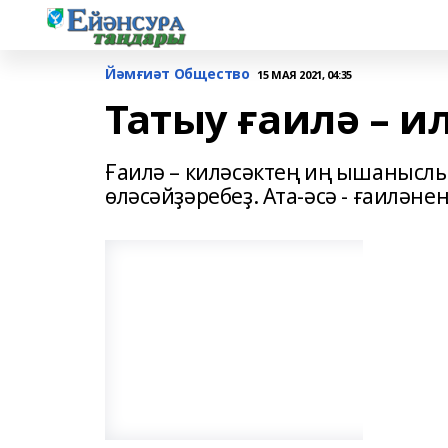
Йәмғиәт Общество
15 МАЯ 2021, 04:35
Татыу ғаилә – и
Ғаилә – киләсәктең иң ышаныслы н
өләсәйҙәребеҙ. Ата-әсә - ғаиләнең