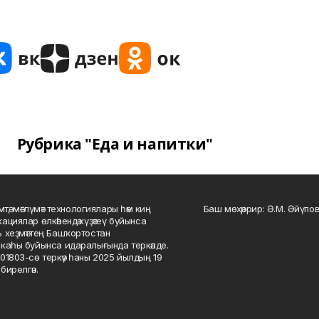
Рубрика "Еда и напитки"
мтә, мәғлүмәт технологиялары һәм киң
Баш мөхәррир: Ә.М. Әйүпов
ациялар өлкәһендә күҙәтеү буйынса
 хеҙмәттең Башҡортостан
каһы буйынса идаралығында теркәлде.
01803-сө теркәү һаны 2025 йылдың 19
бирелгән.