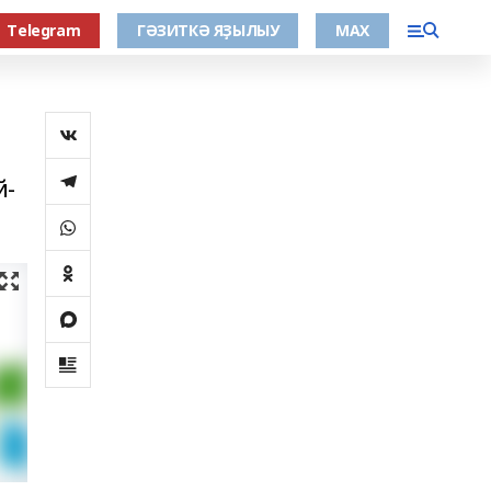
Тelegram
ГӘЗИТКӘ ЯҘЫЛЫУ
МАХ
й-