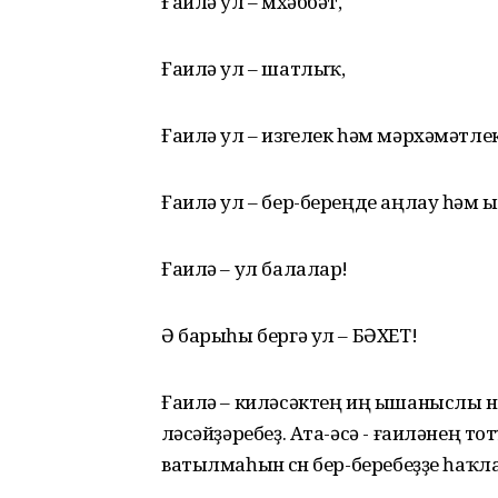
Ғаилә ул – мөхәббәт,
Ғаилә ул – шатлыҡ,
Ғаилә ул – изгелек һәм мәрхәмәтлек
Ғаилә ул – бер-береңде аңлау һәм 
Ғаилә – ул балалар!
Ә барыһы бергә ул – БӘХЕТ!
Ғаилә – киләсәктең иң ышаныслы ниге
өләсәйҙәребеҙ. Ата-әсә - ғаиләнең тотҡ
ватылмаһын өсөн бер-беребеҙҙе һаҡла