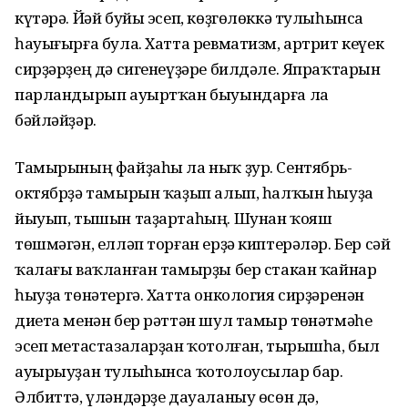
күтәрә. Йәй буйы эсеп, көҙгөлөккә тулыһынса
һауығырға була. Хатта ревматизм, артрит кеүек
сирҙәрҙең дә сигенеүҙәре билдәле. Япраҡтарын
парландырып ауыртҡан быуындарға ла
бәйләйҙәр.
Тамырының файҙаһы ла ныҡ ҙур. Сентябрь-
октябрҙә тамырын ҡаҙып алып, һалҡын һыуҙа
йыуып, тышын таҙартаһың. Шунан ҡояш
төшмәгән, елләп торған ерҙә киптерәләр. Бер сәй
ҡалағы ваҡланған тамырҙы бер стакан ҡайнар
һыуҙа төнәтергә. Хатта онкология сирҙәренән
диета менән бер рәттән шул тамыр төнәтмәһе
эсеп метастазаларҙан ҡотолған, тырышһа, был
ауырыуҙан тулыһынса ҡотолоусылар бар.
Әлбиттә, үләндәрҙе дауаланыу өсөн дә,