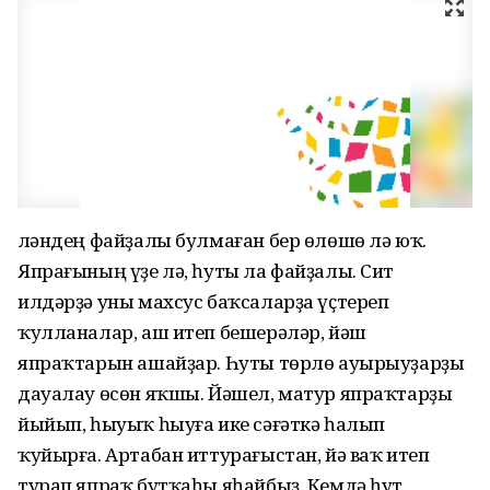
Үләндең файҙалы булмаған бер өлөшө лә юҡ.
Япрағының үҙе лә, һуты ла файҙалы. Сит
илдәрҙә уны махсус баҡсаларҙа үҫтереп
ҡулланалар, аш итеп бешерәләр, йәш
япраҡтарын ашайҙар. Һуты төрлө ауырыуҙарҙы
дауалау өсөн яҡшы. Йәшел, матур япраҡтарҙы
йыйып, һыуыҡ һыуға ике сәғәткә һалып
ҡуйырға. Артабан иттурағыстан, йә ваҡ итеп
турап япраҡ бутҡаһы яһайбыҙ. Кемдә һут