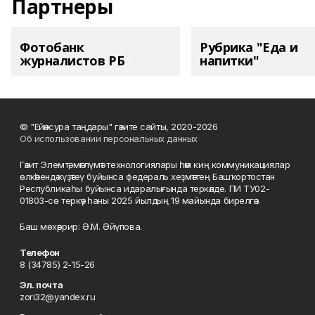
Партнеры
Фотобанк
Рубрика "Еда и
журналистов РБ
напитки"
© "Ейәнсура таңдары" гәзите сайты, 2020-2026
Об использовании персональных данных
Гәзит Элемтә, мәғлүмәт технологиялары һәм киң коммуникациялар
өлкәһендә күҙәтеү буйынса федераль хеҙмәттең Башҡортостан
Республикаһы буйынса идаралығында теркәлде. ПИ ТУ02-
01803-сө теркәү һаны 2025 йылдың 19 майында бирелгән.
Баш мөхәррир: Ә.М. Әйүпова.
Телефон
8 (34785) 2-15-26
Эл. почта
zori32@yandex.ru