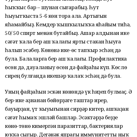
һыҡҡыс бар – шунан сығарабыҙ. Һут
һыуытҡыста 5-6 көн тора ала. Артығын
яһамайбыҙ. Кемдер ҡышҡылыҡҡа яһайым тиһә,
50/ 50 спирт менән бутайбыҙ. Ашар алдынан ике
сәғәт ҡала бер аш ҡалағы ярты стакан һыуға
һалып эсәбеҙ. Көнөнә ике-өс тапҡыр эсһәң дә
була. Балаларға бер аш ҡалағы. Профилактика
өсөн дә, дауаланыу өсөн дә файҙаһы күп. Көслө
сирең булғанда икешәр ҡалаҡ эсһәң дә була.
Уның файҙаһын эскән көнөндә үк һиҙеп булмаҫ. Ә
бер-ике аҙнанан бөйөрҙәге таштар ирер,
бауырҙан, үт ҡыуығынан сирҙәр китер, ашҡаҙан
сәғәт һымаҡ эшләй башлар. Эсәктәрҙә беҙҙе
көнө-төнө кимергән паразиттар, бактериялар
юҡҡа сығыр. Дегәнәк япрағы иммунитетты ныҡ