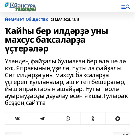
Йәмғиәт Общество
23 МАЯ 2021, 12:15
Ҡайһы бер илдәрҙә уны
махсус баҡсаларҙа
үҫтерәләр
Үләндең файҙалы булмаған бер өлөшө лә
юҡ. Япрағының үҙе лә, һуты ла файҙалы.
Сит илдәрҙә уны махсус баҡсаларҙа
үҫтереп ҡулланалар, аш итеп бешерәләр,
йәш япраҡтарын ашайҙар. Һуты төрлө
ауырыуҙарҙы дауалау өсөн яҡшы.Тулыраҡ
беҙҙең сайтта