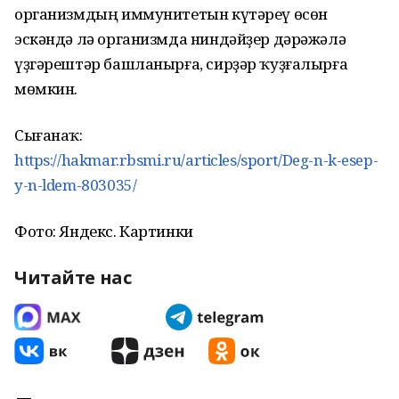
организмдың иммунитетын күтәреү өсөн
эскәндә лә организмда ниндәйҙер дәрәжәлә
үҙгәрештәр башланырға, сирҙәр ҡуҙғалырға
мөмкин.
Сығанаҡ:
https://hakmar.rbsmi.ru/articles/sport/Deg-n-k-esep-
y-n-ldem-803035/
Фото: Яндекс. Картинки
Читайте нас