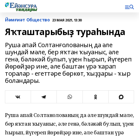
Йәмғиәт Общество
23 МАЯ 2021, 13:30
Яҡташтарыбыҙ тураһында
Руша апай Солтанғолованың да әле
шундай мәле, бер яҡтан ҡыуаныс, әле
генә, бәләкәй булып, үҙен һырып, йүгереп
йөрөйҙәр ине, әле баштан үрә ҡарап
торалар - егеттәре бөркөт, ҡыҙҙары - ҡыр
боландары.
Руша апай Солтанғолованың да әле шундай мәле,
бер яҡтан ҡыуаныс, әле генә, бәләкәй булып, үҙен
һырып, йүгереп йөрөйҙәр ине, әле баштан үрә