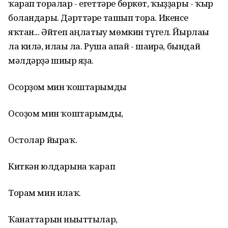
ҡарап торалар - егеттәре бөркөт, ҡыҙҙары - ҡыр
боландары. Дәрттәре ташып тора. Икенсе
яҡтан... Әйтеп аңлатыу мөмкин түгел. Йырлағы
ла килә, илағы ла. Руша апай - шағирә, бындай
мәлдәрҙә шиғыр яҙа.
Осорҙом мин ҡоштарымды
Осоҙом мин ҡоштарымды,
Остолар йыраҡ.
Киткән юлдарына ҡарап
Торам мин илаҡ.
Ҡанаттарын нығыттылар,