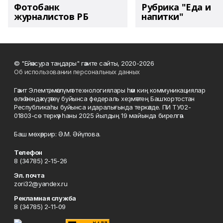
Фотобанк
Рубрика "Еда и
журналистов РБ
напитки"
© "Ейәнсура таңдары" гәзите сайты, 2020-2026
Об использовании персональных данных
Гәзит Элемтә, мәғлүмәт технологиялары һәм киң коммуникациялар
өлкәһендә күҙәтеү буйынса федераль хеҙмәттең Башҡортостан
Республикаһы буйынса идаралығында теркәлде. ПИ ТУ02-
01803-сө теркәү һаны 2025 йылдың 19 майында бирелгән.
Баш мөхәррир: Ә.М. Әйүпова.
Телефон
8 (34785) 2-15-26
Эл. почта
zori32@yandex.ru
Рекламная служба
8 (34785) 2-11-09