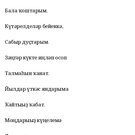
Бала ҡоштарым.
Күтәрелделәр бейеккә,
Сабыр дуҫтарым.
Зәңгәр күкте иңләп осоп
Талмаһын ҡанат.
Йылдар үткәс яндарыма
Ҡайтығыҙ ҡабат.
Моңдарығыҙ күңелемә