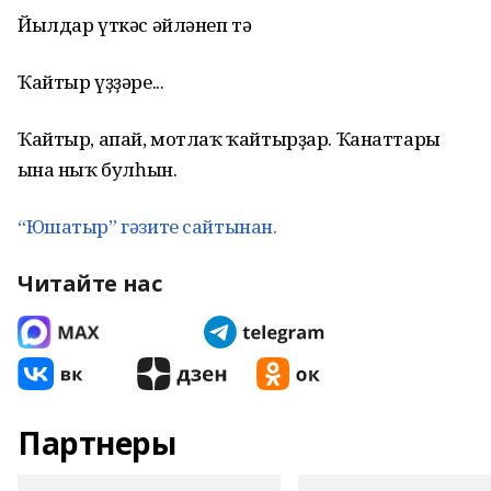
Йылдар үткәс әйләнеп тә
Ҡайтыр үҙҙәре...
Ҡайтыр, апай, мотлаҡ ҡайтырҙар. Ҡанаттары
ғына ныҡ булһын.
“Юшатыр” гәзите сайтынан.
Читайте нас
Партнеры