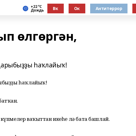
+22 °С
Вк
Ок
Антитеррор
Дождь
ып өлгөргән,
ндарыбыҙҙы һаҡлайыҡ!
рыбыҙҙы һаҡлайыҡ!
батҡан.
 күпмелер ваҡыттан икеһе лә бата башлай.