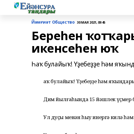
Йәмғиәт Общество
30 МАЯ 2021, 09:45
Береһен ҡотҡар
икенсеһен юҡ
Һаҡ булайыҡ! Үҙебеҙҙе һәм яҡы
Һаҡ булайыҡ! Үҙебеҙҙе һәм яҡында
Дим йылғаһында 15 йәшлек үҫмер 
Ул дуҫы менән һыу инергә килә һәм