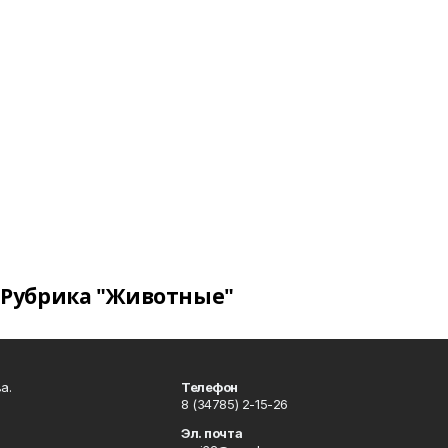
Рубрика "Животные"
а.
Телефон
8 (34785) 2-15-26
Эл. почта