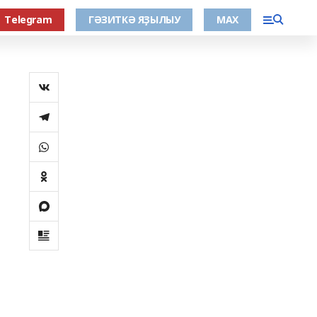
Тelegram
ГӘЗИТКӘ ЯҘЫЛЫУ
МАХ