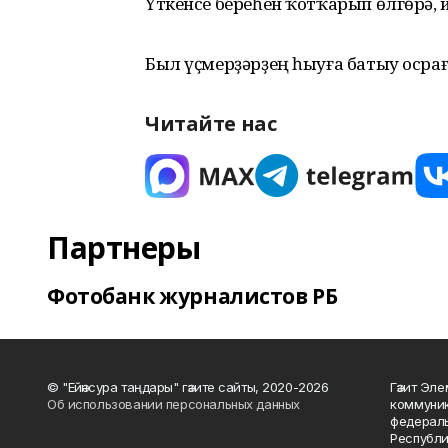
Үткенсе береһен ҡотҡарып өлгөрә, 
Был үҫмерҙәрҙең һыуға батыу осра
Читайте нас
Партнеры
Фотобанк журналистов РБ
© "Ейәнсура таңдары" гәзите сайты, 2020-2026
Гәзит Эле
Об использовании персональных данных
коммуник
федераль
Республи