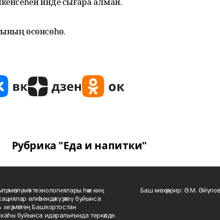
икенсеһен инде сығара алмай.
ғының өсөнсөһө.
Рубрика "Еда и напитки"
мтә, мәғлүмәт технологиялары һәм киң
Баш мөхәррир: Ә.М. Әйүпов
ациялар өлкәһендә күҙәтеү буйынса
 хеҙмәттең Башҡортостан
каһы буйынса идаралығында теркәлде.