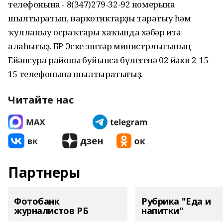
телефонына - 8(347)279-32-92 номерына
шылтыратып, наркотиктарҙы таратыу һәм
ҡулланыу осраҡтары хаҡында хәбәр итә
алаһығыҙ. БР Эске эштәр министрлығының
Ейәнсура районы буйынса бүлегенә 02 йәки 2-15-
15 телефонына шылтыратығыҙ.
Читайте нас
Партнеры
Фотобанк
Рубрика "Еда и
журналистов РБ
напитки"