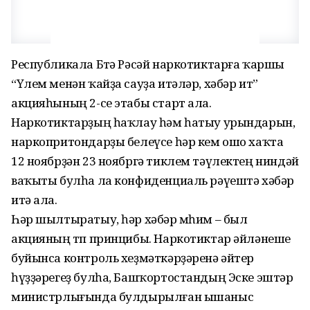
Республикала Бөтә Рәсәй наркотиктарға ҡаршы
“Үлем менән ҡайҙа сауҙа итәләр, хәбәр ит”
акцияһының 2-се этабы старт ала.
Наркотиктарҙың һаҡлау һәм һатыу урындарын,
наркопритондарҙы белеүсе һәр кем ошо хаҡта
12 ноябрҙән 23 ноябргә тиклем тәүлектең ниндәй
ваҡыты булһа ла конфиденциаль рәүештә хәбәр
итә ала.
Һәр шылтыратыу, һәр хәбәр мөһим – был
акцияның төп принцибы. Наркотиктар әйләнеше
буйынса контроль хеҙмәткәрҙәренә әйтер
һүҙҙәрегеҙ булһа, Башҡортостандың Эске эштәр
министрлығында булдырылған ышаныс