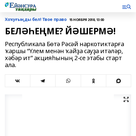
Хоҡуғыңды бел! Твое право
15 НОЯБРЯ 2018, 13:00
БЕЛӘҺЕҢМЕ? ЙӘШЕРМӘ!
Республикала Бөтә Рәсәй наркотиктарға
ҡаршы “Үлем менән ҡайҙа сауҙа итәләр,
хәбәр ит” акцияһының 2-се этабы старт
ала.