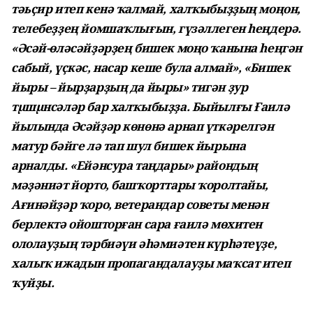
тәьҫир итеп кенә ҡалмай, халҡыбыҙҙың моңон,
телебеҙҙең йомшаҡ­лығын, гүзәллеген һеңдерә.
«Әсәй-өләсәйҙәрҙең бишек моңо ҡанына һеңгән
сабый, үҫкәс, насар кеше була алмай», «Бишек
йыры – йырҙарҙың да йыры» тигән ҙур
тµшµнсәләр бар халҡыбыҙҙа. Быйылғы Ғаилә
йылында Әсәйҙәр көнөнә арнап үткәрелгән
матур бәйге лә тап шул бишек йырына
арналды. «Ейәнсура таңдары» райондың
мәҙәниәт йорто, башҡорттары ҡоролтайы,
Ағинәйҙәр ҡоро, ветерандар советы менән
берлектә ойошторған сара ғаилә мөхитен
ололауҙың тәрбиәүи әһәмиәтен күрһәтеүҙе,
халыҡ ижадын пропагандалауҙы маҡсат итеп
ҡуйҙы.