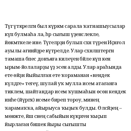
Тәүгә үткәрелгән был күркәм сарала ҡатнашыусылар
күп булмаһа ла, һәр сығыш үҙенсәлекле,
йөкмәткеле ине. Тәүгеләрҙән булып сәхнә түренә Иҫәнғол
ауылы ағинәйҙәре күтәрелде. Улар сәхнәләштергән
тамаша бәпес донъяға килеүенә бәйле күп кенә
ырым-йолаларҙы үҙ эсенә алды. Улар араһында
ете өйҙән йыйылған ете ҡораманан «кендек
күлдәге» тегеү, шулай уҡ мулла исем атағанға
тиклем, шайтандар исем ҡушмаһын өсөн кендек
инәһе (йүргәк) исеме биреп тороу, минең
ҡарамаҡҡа, айырыуса ҡыҙыҡ булды. Өләсәйҙең –
мөнәжәте, йәш әсәнең сабы­йын күкрәгенә ҡыҫып
йырлаған бишек йыры сығышты