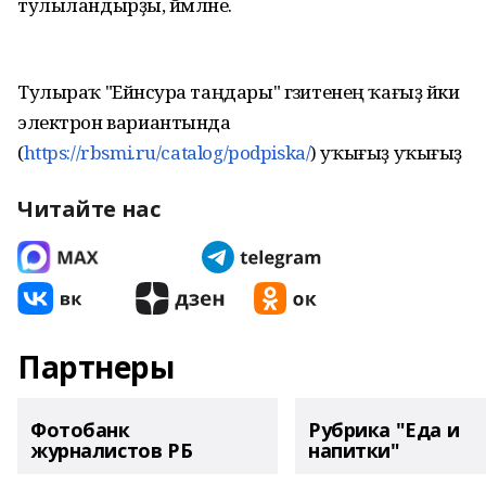
тулыландырҙы, йәмләне.
Тулыраҡ "Ейәнсура таңдары" гәзитенең ҡағыҙ йәки
электрон вариантында
(
https://rbsmi.ru/catalog/podpiska/
) уҡығыҙ уҡығыҙ
Читайте нас
Партнеры
Фотобанк
Рубрика "Еда и
журналистов РБ
напитки"