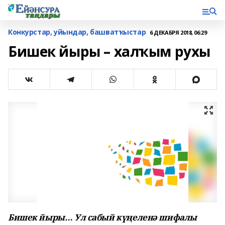
Конкурстар, уйындар, башватҡыстар
6 ДЕКАБРЯ 2018, 06:29
Бишек йыры – халҡым рухы
Бишек йыры… Ул сабый күңеленә шифалы