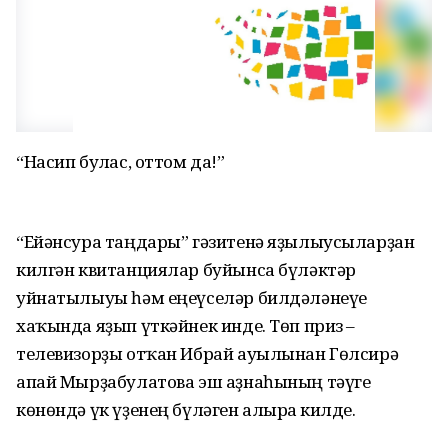
“Насип булғас, оттом да!”
“Ейәнсура таңдары” гәзитенә яҙылыусыларҙан
килгән квитанциялар буйынса бүләктәр
уйнатылыуы һәм еңеүселәр билдәләнеүе
хаҡында яҙып үткәйнек инде. Төп приз –
телевизорҙы отҡан Ибрай ауылынан Гөлсирә
апай Мырҙабулатова эш аҙнаһының тәүге
көнөндә үк үҙенең бүләген алырға килде.