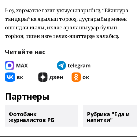
Һеҙ, хөрмәтле гәзит уҡыусыларыбыҙ, “Ейәнсура
таңдары”на яҙылып тороғоҙ, дуҫтарыбыҙ менән
ошондай йылы, ихлас аралашыуҙар булып
торһон, тигән изге теләк-ниәттәрҙә ҡалабыҙ.
Читайте нас
Партнеры
Фотобанк
Рубрика "Еда и
журналистов РБ
напитки"