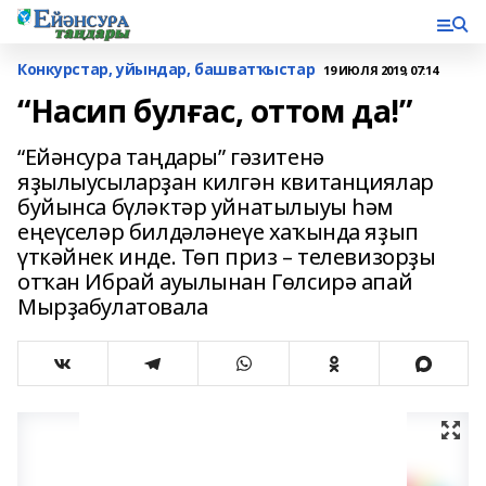
Конкурстар, уйындар, башватҡыстар
19 ИЮЛЯ 2019, 07:14
“Насип булғас, оттом да!”
“Ейәнсура таңдары” гәзитенә
яҙылыусыларҙан килгән квитанциялар
буйынса бүләктәр уйнатылыуы һәм
еңеүселәр билдәләнеүе хаҡында яҙып
үткәйнек инде. Төп приз – телевизорҙы
отҡан Ибрай ауылынан Гөлсирә апай
Мырҙабулатовала