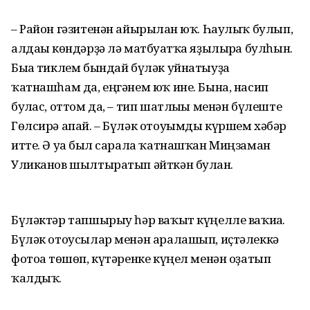
– Район гәзитенән айырылған юҡ. Һаулыҡ булып,
алдағы көндәрҙә лә матбуғатҡа яҙылырға булһын.
Быға тиклем бындай бүләк уйнатыуҙа
ҡатнашһам да, еңгәнем юҡ ине. Бына, насип
булғас, оттом да, – тип шатлығы менән бүлеште
Гөлсирә апай. – Бүләк отоуымды күршем хәбәр
итте. Ә уға был сарала ҡатнашҡан Миңзаман
Уликанов шылтыратып әйткән булған.
Бүләктәр тапшырыу һәр ваҡыт күңелле ваҡиға.
Бүләк отоусылар менән аралашып, иҫтәлеккә
фотоға төшөп, күтәренке күңел менән оҙатып
ҡалдыҡ.