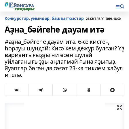
Конкурстар, уйындар, башватҡыстар
26 ОКТЯБРЯ 2019, 18:00
Аҙна_бәйгеһе дауам итә
#аҙна_бәйгеһе дауам итә. 6-се кистең
һорауы шундай: Кисә кем дежур булған? Үҙ
вариантығыҙҙы ни өсөн шулай
уйлағанығыҙҙы аңлатмай ғына яҙығыҙ.
Яуаптар бөгөн дә сәғәт 23-кә тиклем ҡабул
ителә.