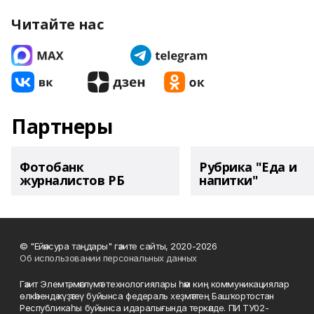
Читайте нас
Партнеры
Фотобанк
Рубрика "Еда и
журналистов РБ
напитки"
© "Ейәнсура таңдары" гәзите сайты, 2020-2026
Об использовании персональных данных
Гәзит Элемтә, мәғлүмәт технологиялары һәм киң коммуникациялар
өлкәһендә күҙәтеү буйынса федераль хеҙмәттең Башҡортостан
Республикаһы буйынса идаралығында теркәлде. ПИ ТУ02-