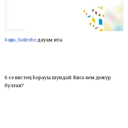
#аҙна_бәйгеһе
дауам итә.
6-се кистең һорауы шундай: Кисә кем дежур
булған?