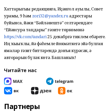
Хаттарығыҙҙы редакцияға, Иҫәнғол ауылы, Совет
урамы, 9 һәм
zori32@yandex.ru
адрестары
буйынса, йәки “Бәйләнештә” селтәрендәге
“Ейәнсура таңдары” гәзите төркөмөнә
https://vk.com/tandari
25 декабргә тиклем ебәрегеҙ.
Иң ҡыҙыҡлы, йә фәһемле йөкмәткегә эйә булған
яҙмалар гәзит биттәрендә донъя күрәсәк, ә
авторҙарын бүләк көтә. Башланыҡ!
Читайте нас
Партнеры