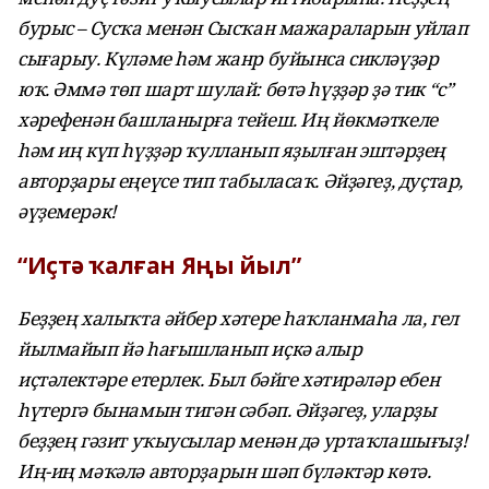
бурыс – Сусҡа менән Сысҡан мажараларын уйлап
сығарыу. Күләме һәм жанр буйынса сикләүҙәр
юҡ. Әммә төп шарт шулай: бөтә һүҙҙәр ҙә тик “с”
хәрефенән башланырға тейеш. Иң йөкмәткеле
һәм иң күп һүҙҙәр ҡулланып яҙылған эштәрҙең
авторҙары еңеүсе тип табыласаҡ.
Әйҙәгеҙ, дуҫтар,
әүҙемерәк!
“Иҫтә ҡалған Яңы йыл”
Беҙҙең халыҡта әйбер хәтере һаҡланмаһа ла, гел
йылмайып йә һағышланып иҫкә алыр
иҫтәлектәре етерлек. Был бәйге хәтирәләр ебен
һүтергә бынамын тигән сәбәп. Әйҙәгеҙ, уларҙы
беҙҙең гәзит уҡыусылар менән дә уртаҡлашығыҙ!
Иң-иң мәҡәлә авторҙарын шәп бүләктәр көтә.