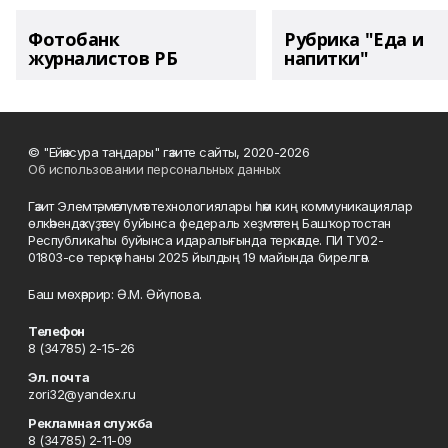
Фотобанк
Рубрика "Еда и
журналистов РБ
напитки"
© "Ейәнсура таңдары" гәзите сайты, 2020-2026
Об использовании персональных данных
Гәзит Элемтә, мәғлүмәт технологиялары һәм киң коммуникациялар
өлкәһендә күҙәтеү буйынса федераль хеҙмәттең Башҡортостан
Республикаһы буйынса идаралығында теркәлде. ПИ ТУ02-
01803-сө теркәү һаны 2025 йылдың 19 майында бирелгән.
Баш мөхәррир: Ә.М. Әйүпова.
Телефон
8 (34785) 2-15-26
Эл. почта
zori32@yandex.ru
Рекламная служба
8 (34785) 2-11-09