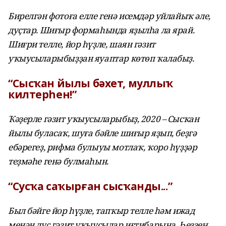
Бирелгән фотоға елле генә исемдәр уйлайыҡ әле,
дуҫтар. Шиғыр формаһында яҙылһа ла ярай.
Шиғри телле, йор һүҙле, шаян гәзит
уҡыусыларыбыҙҙан яуаптар көтөп ҡалабыҙ.
“Сысҡан йылы бәхет, муллыҡ
килтерһен!”
Ҡәҙерле гәзит уҡыусыларыбыҙ, 2020 – Сысҡан
йылы буласаҡ, шуға бәйле шиғыр яҙып, беҙгә
ебәрегеҙ, рифма булыуы мотлаҡ, ҡоро һүҙҙәр
теҙмәһе генә булмаһын.
“Сусҡа саҡырған сысҡанды...”
Был бәйге йор һүҙле, тапҡыр телле һәм ижад
менән дуҫ гәзит уҡыусылар иғтибарына. Һеҙҙең