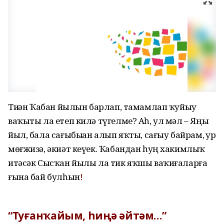
Тиҙҙән Ҡабан йылын барлап, тамамлап ҡуйыу
ваҡыты ла етеп килә түгелме? Аһ, ул мәл – Яңы
йыл, бала сағыбыҙҙан алып яҡты, сағыу байрам, ҙур
мөғжизә, әкиәт кеүек. Ҡабандан һуң хакимлыҡ
итәсәк Сысҡан йылы ла тик яҡшы ваҡиғаларға
ғына бай булһын
!
“Туғанҡайым, һиңә әйтәм…”