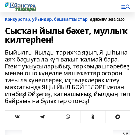
Конкурстар, уйындар, башватҡыстар
6 ДЕКАБРЯ 2019, 08:00
Сысҡан йылы бәхет, муллыҡ
килтерһен!
Быйылғы йылды тарихҡа яҙып, Яңыһына
аяҡ баҫыуға ла күп ваҡыт ҡалмай бара.
Гәзит уҡыусыларыбыҙ, төркөмдәштәребеҙ
менән ошо күңелле мәшәҡәттәр осорон
тағы ла күңеллерәк, иҫтәлеклерәк итеү
маҡсатында ЯҢЫ ЙЫЛ БӘЙГЕЛӘРЕ иғлан
итәбеҙ! Әйҙәгеҙ, ҡатнашығыҙ, йылдың төп
байрамына бүләктәр отоғоҙ!