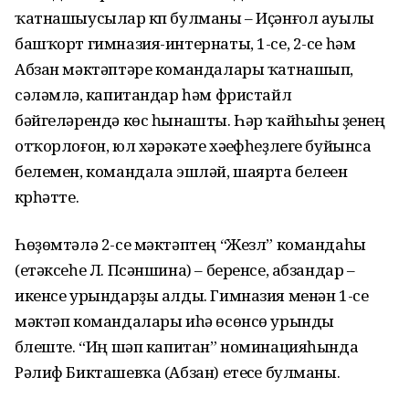
ҡатнашыусылар күп булманы – Иҫәнғол ауылы
башҡорт гимназия-интернаты, 1-се, 2-се һәм
Абзан мәктәптәре командалары ҡатнашып,
сәләмләү, капитандар һәм фристайл
бәйгеләрендә көс һынашты. Һәр ҡайһыһы үҙенең
отҡорлоғон, юл хәрәкәте хәүефһеҙлеге буйынса
белемен, командала эшләй, шаярта белеүен
күрһәтте.
Һөҙөмтәлә 2-се мәктәптең “Жезл” командаһы
(етәксеһе Л. Псәншина) – беренсе, абзандар –
икенсе урындарҙы алды. Гимназия менән 1-се
мәктәп командалары иһә өсөнсө урынды
бүлеште. “Иң шәп капитан” номинацияһында
Рәлиф Бикташевҡа (Абзан) етеүсе булманы.