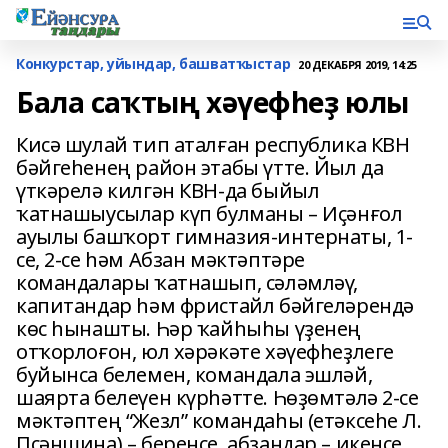
Конкурстар, уйындар, башватҡыстар
20 ДЕКАБРЯ 2019, 14:25
Бала саҡтың хәүефһеҙ юлы
Кисә шулай тип аталған республика КВН
бәйгеһенең район этабы үтте. Йыл да
үткәрелә килгән КВН-да быйыл
ҡатнашыусылар күп булманы – Иҫәнғол
ауылы башҡорт гимназия-интернаты, 1-
се, 2-се һәм Абзан мәктәптәре
командалары ҡатнашып, сәләмләү,
капитандар һәм фристайл бәйгеләрендә
көс һынашты. Һәр ҡайһыһы үҙенең
отҡорлоғон, юл хәрәкәте хәүефһеҙлеге
буйынса белемен, командала эшләй,
шаярта белеүен күрһәтте. Һөҙөмтәлә 2-се
мәктәптең “Жезл” командаһы (етәксеһе Л.
Псәншина) – беренсе, абзандар – икенсе