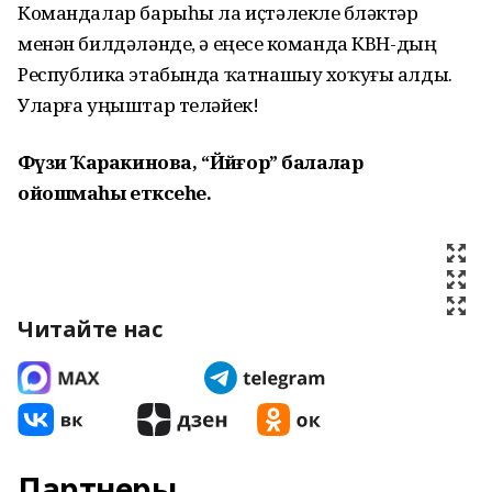
Командалар барыһы ла иҫтәлекле бүләктәр
менән билдәләнде, ә еңеүсе команда КВН-дың
Республика этабында ҡатнашыу хоҡуғы алды.
Уларға уңыштар теләйек!
Фәүзиә Ҡаракинова, “Йәйғор” балалар
ойошмаһы етәксеһе.
Читайте нас
Партнеры