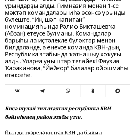
урындарҙы алды. Гимназия менән 1-се
мәктәп командалары иһә өсөнсө урынды
бүлеште. “Иң шәп капитан”
номинацияһында Рәлиф Бикташевҡа
(Абзан) етеүсе булманы. Командалар
барыһы ла иҫтәлекле бүләктәр менән
билдәләнде, ә еңеүсе команда КВН-дың
Республика этабында ҡатнашыу хоҡуғы
алды. Уларға уңыштар теләйек! Фәүзиә
Ҡаракинова, “Йәйғор” балалар ойошмаһы
етәксеһе.
Кисә шулай тип аталған республика КВН
бәйгеһенең район этабы үтте.
Йыл да үткәрелә килгән КВН-да быйыл