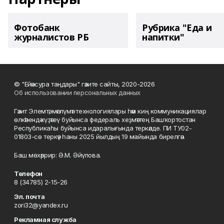
Фотобанк
Рубрика "Еда и
журналистов РБ
напитки"
© "Ейәнсура таңдары" гәзите сайты, 2020-2026
Об использовании персональных данных
Гәзит Элемтә, мәғлүмәт технологиялары һәм киң коммуникациялар
өлкәһендә күҙәтеү буйынса федераль хеҙмәттең Башҡортостан
Республикаһы буйынса идаралығында теркәлде. ПИ ТУ02-
01803-сө теркәү һаны 2025 йылдың 19 майында бирелгән.
Баш мөхәррир: Ә.М. Әйүпова.
Телефон
8 (34785) 2-15-26
Эл. почта
zori32@yandex.ru
Рекламная служба