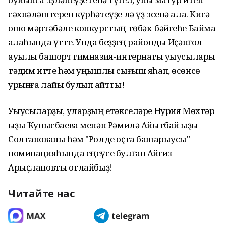
сәхнәләштереп күрһәтеүҙе лә үҙ эсенә ала. Кисә
ошо мәртәбәле конкурстың төбәк-бәйгеһе Баймаҡ
ҡалаһында үтте. Унда беҙҙең районды Иҫәнғол
ауылы башҡорт гимназия-интернаты уҡыусылары
тәҡдим итте һәм уңышлы сығыш яһап, өсөнсө
урынға лайыҡ булып ҡайтты!
Уҡыусыларҙы, уларҙың етәкселәре Нурия Мөхтәр
ҡыҙы Ҡунысбаева менән Рәмилә Айытбай ҡыҙы
Солтанованы һәм "Ролде оҫта башҡарыусы"
номинацияһында еңеүсе булған Айгиз
Арыҫлановты ҡотлайбыҙ!
Читайте нас