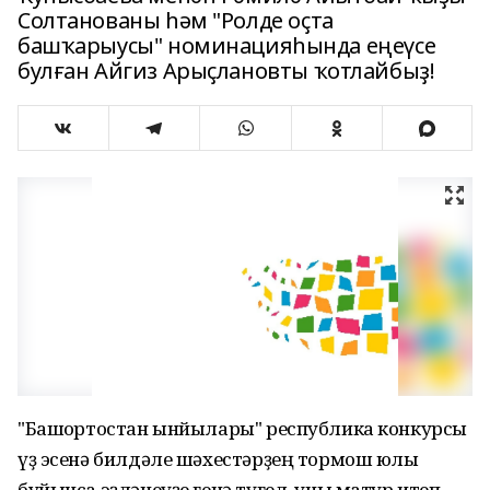
Солтанованы һәм "Ролде оҫта
башҡарыусы" номинацияһында еңеүсе
булған Айгиз Арыҫлановты ҡотлайбыҙ!
"Башҡортостан ынйылары" республика конкурсы
үҙ эсенә билдәле шәхестәрҙең тормош юлы
буйынса эҙләнеүҙе генә түгел, уны матур итеп