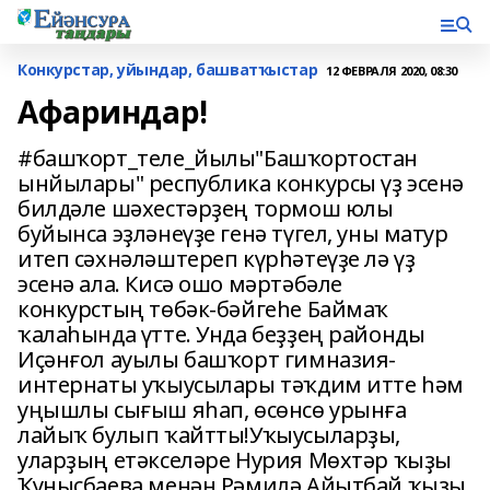
Конкурстар, уйындар, башватҡыстар
12 ФЕВРАЛЯ 2020, 08:30
Афариндар!
#башҡорт_теле_йылы"Башҡортостан
ынйылары" республика конкурсы үҙ эсенә
билдәле шәхестәрҙең тормош юлы
буйынса эҙләнеүҙе генә түгел, уны матур
итеп сәхнәләштереп күрһәтеүҙе лә үҙ
эсенә ала. Кисә ошо мәртәбәле
конкурстың төбәк-бәйгеһе Баймаҡ
ҡалаһында үтте. Унда беҙҙең районды
Иҫәнғол ауылы башҡорт гимназия-
интернаты уҡыусылары тәҡдим итте һәм
уңышлы сығыш яһап, өсөнсө урынға
лайыҡ булып ҡайтты!Уҡыусыларҙы,
уларҙың етәкселәре Нурия Мөхтәр ҡыҙы
Ҡунысбаева менән Рәмилә Айытбай ҡыҙы