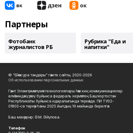
Партнеры
Фотобанк
Рубрика "Еда и
журналистов РБ
напитки"
© "Ейәнсура таңдары" гәзите сайты, 2020-2026
Об использовании персональных данных
Гәзит Элемтә, мәғлүмәт технологиялары һәм киң коммуникациялар
өлкәһендә күҙәтеү буйынса федераль хеҙмәттең Башҡортостан
Республикаһы буйынса идаралығында теркәлде. ПИ ТУ02-
01803-сө теркәү һаны 2025 йылдың 19 майында бирелгән.
Баш мөхәррир: Ә.М. Әйүпова.
Телефон