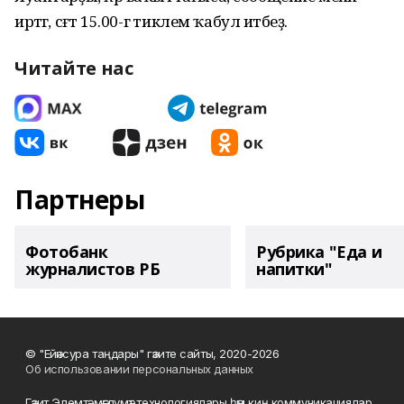
иртәгә, сәғәт 15.00-гә тиклем ҡабул итәбеҙ.
Читайте нас
Партнеры
Фотобанк
Рубрика "Еда и
журналистов РБ
напитки"
© "Ейәнсура таңдары" гәзите сайты, 2020-2026
Об использовании персональных данных
Гәзит Элемтә, мәғлүмәт технологиялары һәм киң коммуникациялар