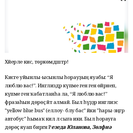
Хәйерле кис, төркөмдәштәр!
Кисәге уйынлы-ысынлы һорауҙың яуабы: “Я
люблю вас!”. Инглиздәр күпме генә генә өйрәнеп,
күпме генә ҡабатланһа ла, “Я люблю вас!”
фразаһын дөрөҫ әйтә алмай. Был һүҙҙәр инглизсә
"yellow blue bus" (еллоу- блу бас" йәки "һары-зәңгәр
автобус" һымаҡ килә лә сыға икән. Был һорауға
дөрөҫ яуап биргән Р
езеда Юланова, Зөлфиә