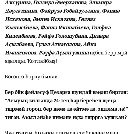
Аҡсурина, Гөлзирә Әмерханова, Эльмира
Дәүләтшина, Фәйрүзә Ғөбәйҙуллина, Фәимә
Исхаҡова, Әминә Исхаҡова, Гөлназ
Ҡылысбаева, Фәниә Яҡшыбаева, Гөлфиә
Киленбаева, Рәйфә Голошубина, Динара
Аҫылбаева, Гүзәл Атнағолова, Айна
Иманғолова, Рәүфә Аҫылғужина
иҫәбенә берәр мәрәй
яҙылды. Ҡотлайбыҙ!
Бөгөнгө һорау былай:
Бер бөйөк фәйләсүф Цезарға шундай кәңәш биргән:
“Асыуың килгәндә 24-тең һәр береһен иҫеңә
төшөрмәй тороп, бер нәмә лә әйтмә лә, эшләмә лә!”
тигән. Аҡыл эйәһе нимәне иҫкә төшөрөргә ҡушҡан?
Яуаптарҙы, һәр ваҡыттағыса, сообщение менән