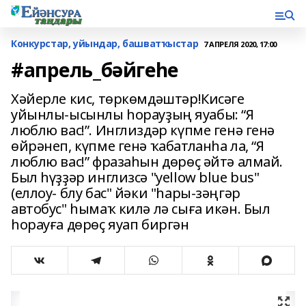
Конкурстар, уйындар, башватҡыстар
7 АПРЕЛЯ 2020, 17:00
#апрель_бәйгеһе
Хәйерле кис, төркөмдәштәр!Кисәге
уйынлы-ысынлы һорауҙың яуабы: “Я
люблю вас!”. Инглиздәр күпме генә генә
өйрәнеп, күпме генә ҡабатланһа ла, “Я
люблю вас!” фразаһын дөрөҫ әйтә алмай.
Был һүҙҙәр инглизсә "yellow blue bus"
(еллоу- блу бас" йәки "һары-зәңгәр
автобус" һымаҡ килә лә сыға икән. Был
һорауға дөрөҫ яуап биргән