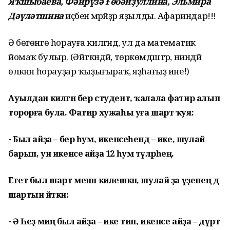
Яҡшыбаева, Фәйрүзә Ғөбәйҙуллина, Эльмира
Дәүләтшина
иҫәбенә мәрәйҙәр яҙылды. Афариндар!!!
Ә бөгөнгө һорауға килгәндә, ул да математик
йомаҡ булыр. (Әйткәндәй, төркөмдәштәр, ниндәй
өлкәнән һорауҙар ҡыҙығыраҡ, яҙһағыҙ ине!)
Ауылдан килгән бер студент, ҡалала фатир алып
торорға була. Фатир хужаһы уға шарт ҡуя:
- Был айҙа – бер һум, икенсеһендә – ике, шулай
барып, ун икенсе айҙа 12 һум түләрһең.
Егет был шарт менән килешкән, шулай ҙа үҙенең дә
шартын әйткән:
- Ә Һеҙ миңә был айҙа – ике тин, икенсе айҙа – дүрт