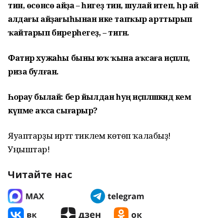
тин, өсөнсө айҙа – һигеҙ тин, шулай итеп, һәр ай
алдағы айҙағыһынан ике тапҡыр арттырып
ҡайтарып бирерһегеҙ, – тигән.
Фатир хужаһы быны юҡ ҡына аҡсаға иҫәпләп,
риза булған.
Һорау былай: бер йылдан һуң иҫәпләшкәндә кем
күпме аҡса сығарыр?
Яуаптарҙы иртәгә тиклем көтөп ҡалабыҙ!
Уңыштар!
Читайте нас