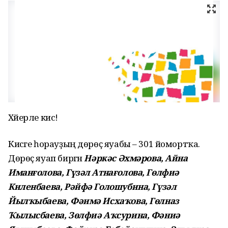
Хәйерле кис!
Кисәге һорауҙың дөрөҫ яуабы – 301 йомортҡа.
Дөрөҫ яуап биргән
Нәркәс Әхмәрова, Айна
Иманғолова, Гүзәл Атнағолова, Гөлфиә
Киленбаева, Рәйфә Голошубина, Гүзәл
Йылҡыбаева, Фәимә Исхаҡова, Гөлназ
Ҡылысбаева, Зөлфиә Аҡсурина, Фәниә