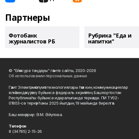
Партнеры
Фотобанк
Рубрика "Еда и
журналистов РБ
напитки"
© "Ейәнсура таңдары" гәзите сайты, 2020-2026
Об использовании персональных данных
Гәзит Элемтә, мәғлүмәт технологиялары һәм киң коммуникациялар
өлкәһендә күҙәтеү буйынса федераль хеҙмәттең Башҡортостан
Республикаһы буйынса идаралығында теркәлде. ПИ ТУ02-
01803-сө теркәү һаны 2025 йылдың 19 майында бирелгән.
Баш мөхәррир: Ә.М. Әйүпова.
Телефон
8 (34785) 2-15-26