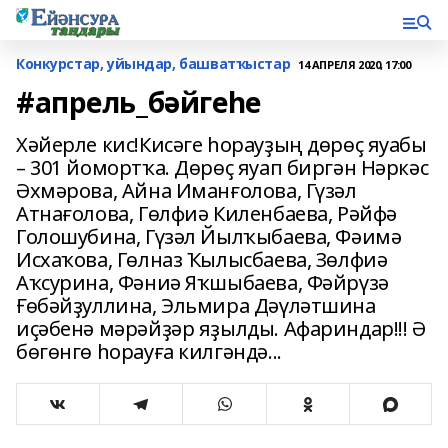
Конкурстар, уйындар, башватҡыстар
14 АПРЕЛЯ 2020, 17:00
#апрель_бәйгеһе
Хәйерле кис!Кисәге һорауҙың дөрөҫ яуабы
– 301 йомортҡа. Дөрөҫ яуап биргән Нәркәс
Әхмәрова, Айна Иманғолова, Гүзәл
Атнағолова, Гөлфиә Киленбаева, Рәйфә
Голошубина, Гүзәл Йылҡыбаева, Фәимә
Исхаҡова, Гөлназ Ҡылысбаева, Зөлфиә
Аҡсурина, Фәниә Яҡшыбаева, Фәйрүзә
Ғөбәйҙуллина, Эльмира Дәүләтшина
иҫәбенә мәрәйҙәр яҙылды. Афариндар!!! Ә
бөгөнгө һорауға килгәндә...