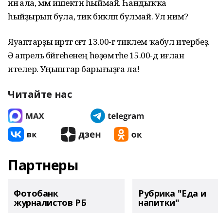
инә ала, әммә ишектән һыймай. Һандыҡҡа
һыйҙырып була, тик бикләп булмай. Ул нимә?
Яуаптарҙы иртәгә сәғәт 13.00-гә тиклем ҡабул итербеҙ.
Ә апрель бәйгеһенең һөҙөмтәһе 15.00-дә иғлан
ителер. Уңыштар барығыҙға ла!
Читайте нас
Партнеры
Фотобанк
Рубрика "Еда и
журналистов РБ
напитки"