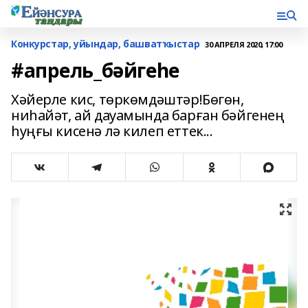
Конкурстар, уйындар, башватҡыстар
30 АПРЕЛЯ 2020, 17:00
#апрель_бәйгеһе
Хәйерле кис, төркөмдәштәр!Бөгөн,
ниһайәт, ай дауамында барған бәйгенең
һуңғы кисенә лә килеп еттек...