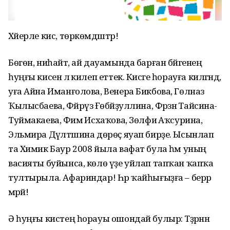
Хәйерле кис, төркөмдәштәр!
Бөгөн, ниһайәт, ай дауамында барған бәйгенең
һуңғы кисенә лә килеп еттек. Кисәге һорауға килгәндә,
уға Айна Иманғолова, Венера Бикбова, Гөлназ
Ҡылысбаева, Фәйрүзә Ғөбәйҙуллина, Фәрзәнә Тайсина-
Туймакаева, Фәимә Исхаҡова, Зөлфиә Аҡсурина,
Эльмира Дәүләтшина дөрөҫ яуап бирҙе. Ысынлап
та Химик Баур 2008 йыла вафат була һәм уның
васияты буйынса, көлө үҙе уйлап тапҡан ҡапҡа
тултырыла. Афариндар! Һәр ҡайһығыҙға – берәр
мәрәй!
Ә һуңғы кистең һорауы ошондай булыр: Тәҙрәнән