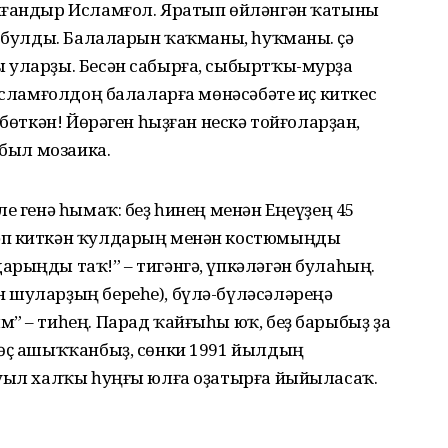
анғандыр Исламғол. Яратып өйләнгән ҡатыны
й булды. Балаларын ҡаҡманы, һуҡманы. Үҫә
 уларҙы. Бесән сабырға, сыбыртҡы-мурҙа
 Исламғолдоң балаларға мөнәсәбәте иҫ киткес
 бөткән! Йөрәген һыҙған нескә тойғоларҙан,
 был мозаика.
е генә һымаҡ: беҙ һинең менән Еңеүҙең 45
әп киткән ҡулдарың менән костюмыңды
рыңды таҡ!” – тигәнгә, үпкәләгән булаһың.
 шуларҙың береһе), бүлә-бүләсәләреңә
” – тиһең. Парад ҡайғыһы юҡ, беҙ барыбыҙ ҙа
рөҫ ашыҡҡанбыҙ, сөнки 1991 йылдың
ауыл халҡы һуңғы юлға оҙатырға йыйыласаҡ.