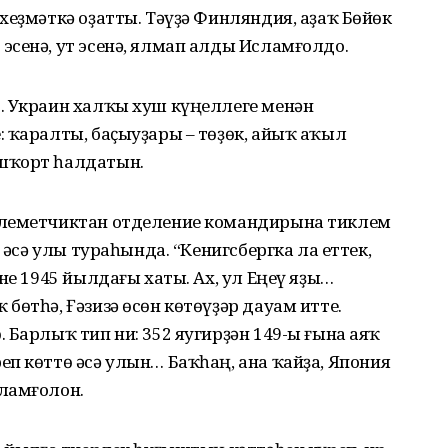
хеҙмәткә оҙатты. Тәүҙә Финляндия, аҙаҡ Бөйөк
сенә, ут эсенә, ялмап алды Исламғолдо.
… Украин халҡы хуш күңеллеге менән
 ҡаралты, баҫыуҙары – төҙөк, айыҡ аҡыл
шҡорт һалдатын.
улеметчиктан отделение командирына тиклем
 әсә улы тураһында. “Кенигсбергка ла еттек,
не 1945 йылдағы хаты. Ах, ул Еңеү яҙы…
бөтһә, Ғәзизә өсөн көтөүҙәр дауам итте.
 Барлыҡ тип ни: 352 яугирҙән 149-ы ғына аяҡ
п көттө әсә улын… Баҡһаң, ана ҡайҙа, Япония
ламғолон.