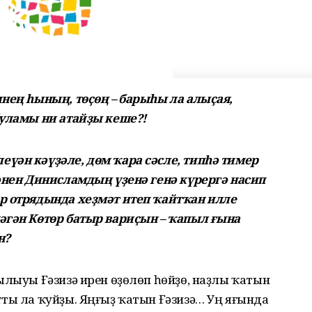
инең һының, төҫөң – барыһы ла алыҫая,
буламы ни атайҙы кеше?!
үән кәүҙәле, дөм ҡара сәсле, типһә тимер
кәнен Динисламдың үҙенә генә күрергә насип
р отрядында хеҙмәт итеп ҡайтҡан илле
әгән Көтөр батыр вариҫын – ҡапыл ғына
н?
ылыуы Ғәзизә ирен өҙөлөп һөйҙө, наҙлы ҡатын
ты ла ҡуйҙы. Яңғыҙ ҡатын Ғәзизә… Уң яғында