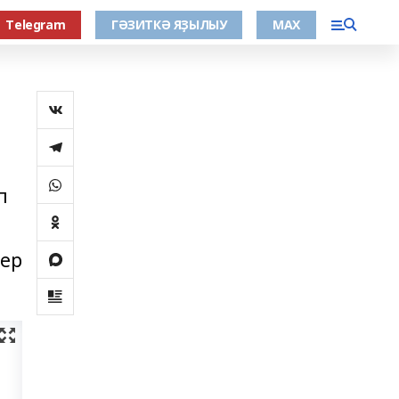
Тelegram
ГӘЗИТКӘ ЯҘЫЛЫУ
МАХ
п
тер