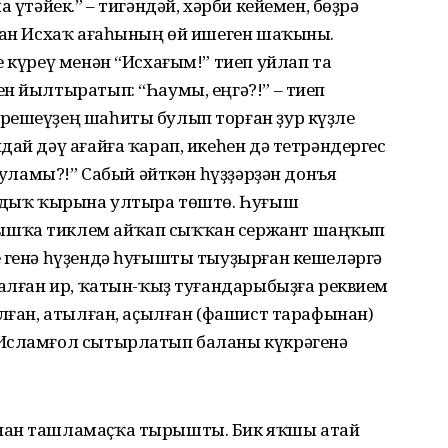
 үтәйек.” – тигәндәй, хәрби кейемен, бөҙрә
аған Исхаҡ ағаһының өй ишеген шаҡыны.
е күреү менән “Исхағым!” тиеп уйлап та
н йылтыратып: “Һаумы, еңгә?!” – тиеп
решеүҙең шаһиты булып торған ҙур күҙле
дай дәү ағайға ҡарап, икеһен дә тетрәндергес
 буламы?!” Сабый әйткән һүҙҙәрҙән донъя
ындыҡ ҡырына ултыра төштө. Һуғыш
ышҡа тиклем айҡап сыҡҡан сержант шаңҡып
е генә һүҙендә һуғышты тыуҙырған кешеләргә
ҡалған ир, ҡатын-ҡыҙ туғандарыбыҙға реквием
ылған, атылған, аҫылған (фашист тарафынан)
 Исламғол сытырлатып баланы күкрәгенә
нан ташламаҫҡа тырышты. Бик яҡшы атай