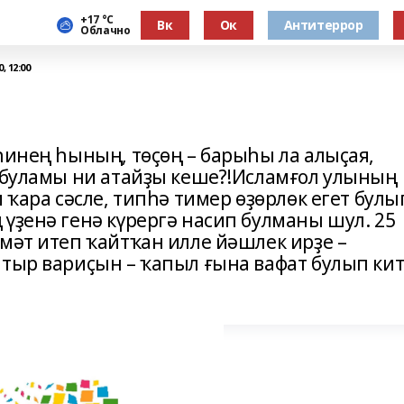
+17 °С
Вк
Ок
Антитеррор
Облачно
, 12:00
һинең һының, төҫөң – барыһы ла алыҫая,
а буламы ни атайҙы кеше?!Исламғол улының
 ҡара сәсле, типһә тимер өҙөрлөк егет булы
үҙенә генә күрергә насип булманы шул. 25
мәт итеп ҡайтҡан илле йәшлек ирҙе –
атыр вариҫын – ҡапыл ғына вафат булып ки