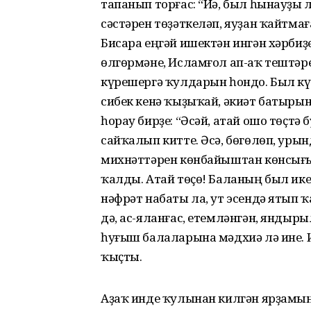
тапанып торғас: “Йә, был һынауҙы ла
сәстәрен төҙәткеләп, яуҙан ҡайтм
Бисара еңгәй ишектән ингән хәрбиҙ
өлгөрмәне, Исламғол ап-аҡ тештәре
күрешергә ҡулдарын һондо. Был кү
сибек кенә ҡыҙыҡай, әкиәт батырын
һорау бирҙе: “Әсәй, атай ошо төҫтә
сайҡалып китте. Әсә, бөгөлөп, ур
михнәттәрен көнбайыштан көнсығ
ҡалды. Атай төҫө! Баланың был ик
нәфрәт набаты ла, ут эсендә ятып 
дә, ас-яланғас, етемләнгән, яндыр
һуғыш балаларына мәдхиә лә ине.
ҡыҫты.
Аҙаҡ инде ҡулынан килгән ярҙамы