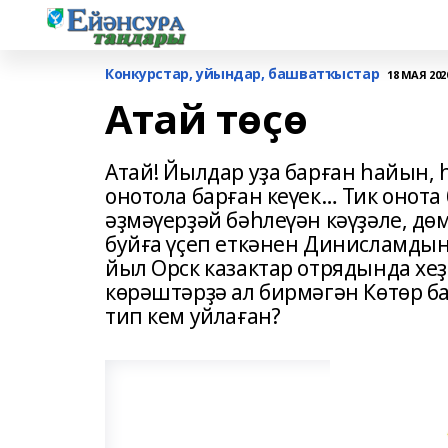
Конкурстар, уйындар, башватҡыстар
18 МАЯ 2020
Атай төҫө
Атай! Йылдар уҙа барған һайын, 
онотола барған кеүек… Тик онот
әҙмәүерҙәй бәһлеүән кәүҙәле, дөм
буйға үҫеп еткәнен Динисламдың 
йыл Орск казактар отрядында хеҙ
көрәштәрҙә ал бирмәгән Көтөр б
тип кем уйлаған?