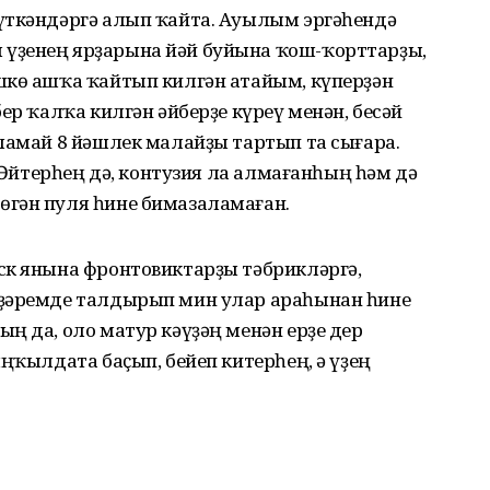
үткәндәргә алып ҡайта. Ауылым эргәһендә
үҙенең ярҙарына йәй буйына ҡош-ҡорттарҙы,
шкө ашҡа ҡайтып килгән атайым, күперҙән
ер ҡалҡа килгән әйберҙе күреү менән, бесәй
ламай 8 йәшлек малайҙы тартып та сығара.
. Әйтерһең дә, контузия ла алмағанһың һәм дә
гән пуля һине бимазаламаған.
ск янына фронтовиктарҙы тәбрикләргә,
ҙҙәремде талдырып мин улар араһынан һине
ң да, оло матур кәүҙәң менән ерҙе дер
ыңҡылдата баҫып, бейеп китерһең, ә үҙең