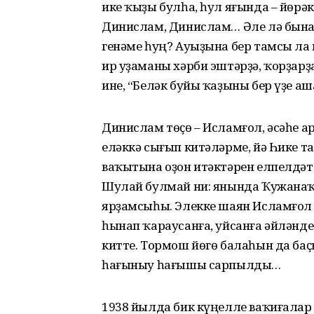
ике ҡыҙы булһа, һул яғында – йөрә
Динислам, Динислам… Әле лә бына 
генәме һуң? Ауыҙына бер тамсы ла 
ир уҙаманы хәрби эштәрҙә, ҡорҙарҙ
ине, “Беләк буйы ҡаҙыны бер үҙе аш
Динислам төҫө – Исламғол, әсәһе 
еләккә сығып китәләрме, йә Һике т
ваҡытына оҙон итәктәрен елпелдәте
Шулай булмай ни: янында Ҡужанаҡ т
ярҙамсыһы. Элекке шаян Исламғол т
һынап ҡараусанға, уйсанға әйләнд
китте. Тормош йөгө балаһын да баҫ
һағыныу һағышы сарпылды…
1938 йылда бик күңелле ваҡиғалар