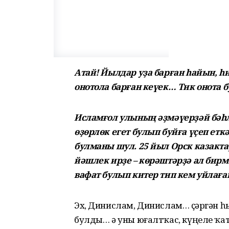
Атай! Йылдар уҙа барған һайын, һ
онотола барған кеүек… Тик онота 
Исламғол улының әҙмәүерҙәй бәһле
өҙөрлөк егет булып буйға үҫеп ет
булманы шул. 25 йыл Орск казакта
йәшлек ирҙе – көрәштәрҙә ал бирм
вафат булып китер тип кем уйлаға
Эх, Динислам, Динислам… Үҫәргән һ
булды… ә уны юғалтҡас, күңеле ҡат