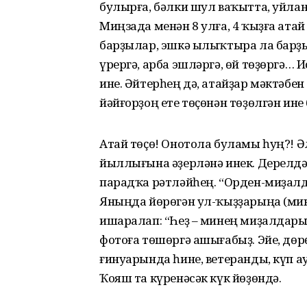
булырға, бәлки шул ваҡытта, уйл
Миңзада менән 8 улға, 4 ҡыҙға ата
барҙылар, эшкә ылыҡтыра ла барҙы
үрергә, арба эшләргә, өй төҙөргә…
ине. Әйтерһең дә, атайҙар мәктәбен
йәйғорҙоң ете төҫөнән төҙөлгән ине
Атай төҫө! Онотола буламы һуң?! Әл
йыллығына әҙерләнә инек. Дерелд
парадҡа рәтләйһең. “Орден-миҙалда
Яныңда йөрөгән ул-ҡыҙҙарыңа (мин
ишаралап: “Һеҙ – минең миҙалдарым
фотоға төшөргә ашығабыҙ. Эйе, дө
ғинуарында һине, ветеранды, күп 
Ҡояш та күренәсәк күк йөҙөндә.