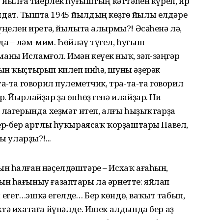
8 йылға тиерлек һуғыштың кәттәһен күреп, ир
дат. Тышта 1945 йылдың көҙгө йылы елдәре
үңелен иретә, йылыта алырмы?! Әсәһенә лә,
а – ләм-мим. Һөйләү түгел, һуғыш
ны Исламғол. Имән кеүек ныҡ, зәп-зәңгәр
ын ҡыҫтырып килеп инһә, шуны әҙерәк
а-та говорил пулеметчик, тра-та-та говорил
. Йырлайҙар ҙа өнһөҙ генә илайҙар. Ни
 лагерында хеҙмәт итеп, алғы һыҙыҡтарҙа
бер-бер артлы һуҡыраясаҡ ҡорҙаштары Павел,
уларҙы?!...
н һалған нәҫелдәштәре – Исхаҡ ағаһын,
н һағыныу ғазаптары ла әрнетте: яйлап
егет…эшкә егелде… Бер көндө, ваҡыт табып,
тә ихатаға йүнәлде. Ишек алдында бер аҙ