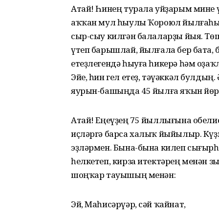
Атай! Һинең турала уйҙарым мине 
аҡҡан мул һыулы Ҡороюл йылғаһы 
сыр-сыу килгән балаларҙы йыя. Тө
үтеп барышлай, йылғала бер бата, б
етеҙлегендә һыуға һикерә һәм оҙаҡ
Эйе, һин гел етеҙ, тәүәккәл булдың
яурын-башыңда 45 йылға яҡын йөрө
Атай! Еңеүҙең 75 йыллығына обели
иҫләргә барса халыҡ йыйылыр. Кү
эҙләрмен. Бына-бына килеп сығырһы
һелкетеп, кирза итектәрең менән з
шоңҡар тауышың менән:
Эй, Маһисәрүәр, сәй ҡайнат,