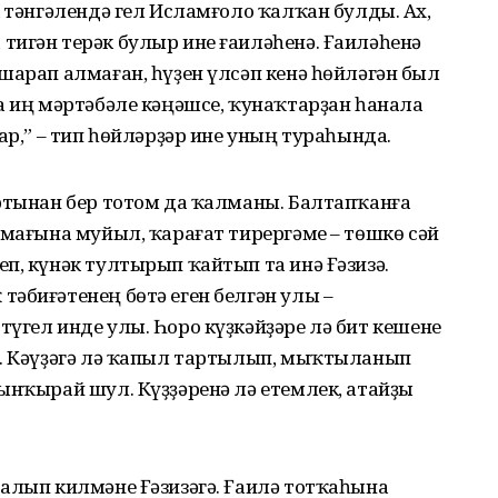
к тәнгәлендә гел Исламғоло ҡалҡан булды. Ах,
тигән терәк булыр ине ғаиләһенә. Ғаиләһенә
шарап алмаған, һүҙен үлсәп кенә һөйләгән был
а иң мәртәбәле кәңәшсе, ҡунаҡтарҙан һанала
ар,” – тип һөйләрҙәр ине уның тураһында.
артынан бер тотом да ҡалманы. Балтапҡанға
амағына муйыл, ҡарағат тирергәме – төшкө сәй
п, күнәк тултырып ҡайтып та инә Ғәзизә.
әбиғәтенең бөтә еген белгән улы –
үгел инде улы. Һоро күҙкәйҙәре лә бит кешене
е. Кәүҙәгә лә ҡапыл тартылып, мыҡтыланып
ынҡырай шул. Күҙҙәренә лә етемлек, атайҙы
 алып килмәне Ғәзизәгә. Ғаилә тотҡаһына