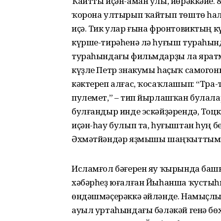
Ҡайтты иҫән-аман улы, йөрәккәйе. 
ҡорона ултырып ҡайтып төштө һал
иҫә. Тик улар ғына фронтовиктың к
күрше-тирәһенә лә һуғыш тураһынд
тураһындағы фильмдарҙы ла яратма
күҙле Петр знакумы һаҫыҡ самогон
кәктереп алғас, ҡосаҡлашып: “Тра-т
пулемет,” – тип йырлашҡан булалар
булғандыр инде эскәйҙәрендә, Тоцк
иҫән-һау булып та, һуғыштан һуң 
Әхмәтйәндәр яҙмышы шаңҡыттымы 
Исламғол бәғерен яу ҡырында башы
хәбәрһеҙ юғалған Йыһанша ҡустыһы
өндәшмәҫерәккә әйләнде. Намыҫлы 
ауыл уртаһындағы бәләкәй генә бөх