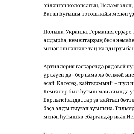
әйләнгән ҡолонсағын, Исламғолон, 
Ватан һуғышы тотошлайы менән үҙ э
Польша, Украина, Германия ерҙәре
алдырһа, немецтарҙың бөтә нәмәһе:
менән эшләнгәне таң ҡалдырҙы ба
Артиллерия ғәскәрендә рядовой п
үрләүен дә - бер нәмә лә белмәй ине
әсәй! Көтөгөҙ, ҡайтырмын!” – шул и
Кемгәлер был һуғыш май айында уҡ 
Барлыҡ һалдаттар ҙа ҡайтып бөттө.
баҫа алды тыуған ауылына. Тилмере
менән һуғышҡа ебәргәндәр икән Ис