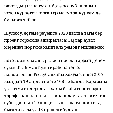
райондың ғына түгел, бөтә республиканың
йөҙөн күрһәтеп торған ер матур ҙа, күркәм дә
булырға тейеш.
Шулай уҡ, өҫтәмә рәүештә 2020 йылда тағы бер
проект тормошҡа ашырыласаҡ: Таҙлар ауыл
мәҙәниәт йортона капиталь ремонт эшләнәсәк.
Бөтә тормошҡа ашыраласаҡ проекттарҙың дөйөм
суммаһы 6 млн һум тирәһенә төшә.
Башҡортостан Республикаһы Хөкүмәтенең 2017
йылдың 19 апрелендәге 168-се һанлы Ҡарарына
үҙгәртмә индерелгән: халыҡ йә иһә спонсорҙар
тарафынан өлөшләтә финанслау талап ителгән
субсидияның 10 процентын ғына тәшкил итә,
быға тиклем ул 15 процент булған.