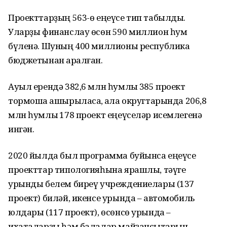
Проекттарҙың 563-ө еңеүсе тип табылды.
Уларҙы финанслау өсөн 590 миллион һум
бүленә. Шуның 400 миллионы республика
бюджетынан ҡаралған.
Ауыл ерендә 382,6 млн һумлыҡ 385 проект
тормошҡа ашырыласаҡ, ҡала округтарында 206,8
млн һумлыҡ 178 проект еңеүселәр исемлегенә
ингән.
2020 йылда был программа буйынса еңеүсе
проекттар типологияһына ярашлы, тәүге
урынды белем биреү учреждениелары (137
проект) биләй, икенсе урында – автомобиль
юлдары (117 проект), өсөнсө урында –
ихаталарҙы һәм балалар майҙансыҡтарын