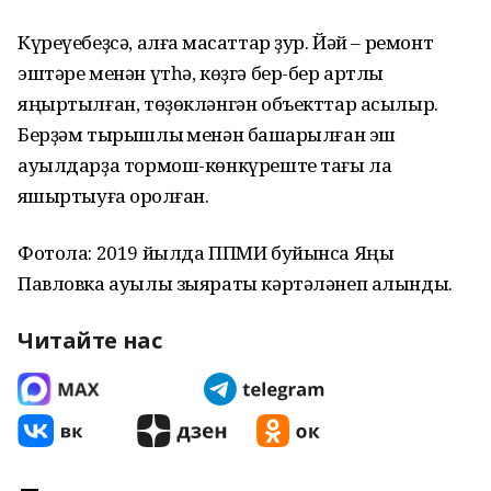
Күреүебеҙсә, алға маҡсаттар ҙур. Йәй – ремонт
эштәре менән үтһә, көҙгә бер-бер артлы
яңыртылған, төҙөкләнгән объекттар асылыр.
Берҙәм тырышлыҡ менән башҡарылған эш
ауылдарҙа тормош-көнкүреште тағы ла
яҡшыртыуға ҡоролған.
Фотола: 2019 йылда ППМИ буйынса Яңы
Павловка ауылы зыяраты кәртәләнеп алынды.
Читайте нас