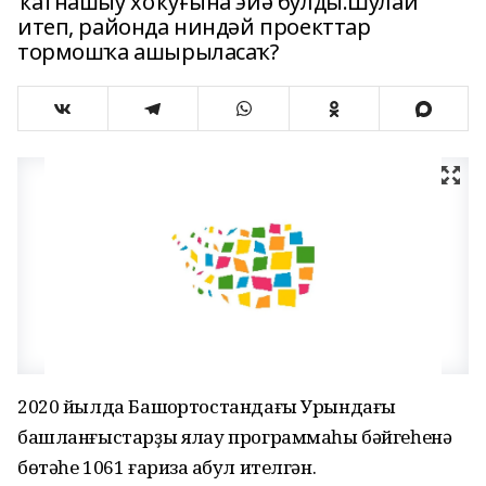
ҡатнашыу хоҡуғына эйә булды.Шулай
итеп, районда ниндәй проекттар
тормошҡа ашырыласаҡ?
2020 йылда Башҡортостандағы Урындағы
башланғыстарҙы яҡлау программаһы бәйгеһенә
бөтәһе 1061 ғариза ҡабул ителгән.