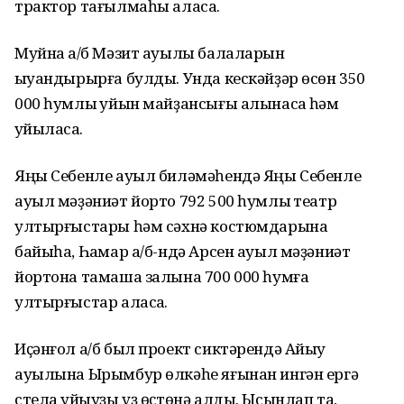
трактор тағылмаһы аласаҡ.
Муйнаҡ а/б Мәзит ауылы балаларын
ҡыуандырырға булды. Унда кескәйҙәр өсөн 350
000 һумлыҡ уйын майҙансығы алынасаҡ һәм
ҡуйыласаҡ.
Яңы Себенле ауыл биләмәһендә Яңы Себенле
ауыл мәҙәниәт йорто 792 500 һумлыҡ театр
ултырғыстары һәм сәхнә костюмдарына
байыһа, Һаҡмар а/б-ндә Арсен ауыл мәҙәниәт
йортона тамаша залына 700 000 һумға
ултырғыстар аласаҡ.
Иҫәнғол а/б был проект сиктәрендә Айыу
ауылына Ырымбур өлкәһе яғынан ингән ергә
стела ҡуйыуҙы үҙ өҫтөнә алды. Ысынлап та,