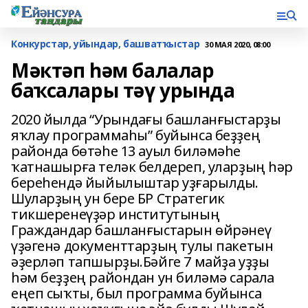
Конкурстар, уйындар, башватҡыстар
30 МАЯ 2020, 08:00
Мәктәп һәм балалар
баҡсалары тәү урында
2020 йылда “Урындағы башланғыстарҙы
яҡлау программаһы” буйынса беҙҙең
районда бөтәһе 13 ауыл биләмәһе
ҡатнашырға теләк белдереп, уларҙың һәр
береһендә йыйылыштар уҙғарылды.
Шуларҙың ун бере БР Стратегик
тикшеренеүҙәр институтының
Граждандар башланғыстарын өйрәнеү
үҙәгенә документтарҙың тулы пакетын
әҙерләп тапшырҙы.Бәйге 7 майҙа уҙҙы
һәм беҙҙең райондан ун биләмә сарала
еңеп сыҡты, был программа буйынса