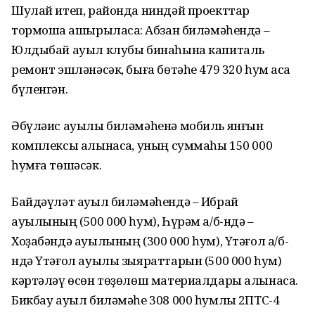
Шулай итеп, районда ниндәй проекттар
тормошҡа ашырыласаҡ: Абзан биләмәһендә –
Юлдыбай ауыл клубы бинаһына капиталь
ремонт эшләнәсәк, быға бөтәһе 479 320 һум аҡса
бүленгән.
Әбүләис ауылы биләмәһенә мобиль янғын
комплексы алынасаҡ, уның суммаһы 150 000
һумға төшәсәк.
Байдәүләт ауыл биләмәһендә – Ибрай
ауылының (500 000 һум), Һүрәм а/б-ндә –
Хоҙабәндә ауылының (300 000 һум), Үтәғол а/б-
ндә Үтәғол ауылы зыяраттарын (500 000 һум)
кәртәләү өсөн төҙөлөш материалдары алынасаҡ.
Бикбау ауыл биләмәһе 308 000 һумлыҡ 2ПТС-4