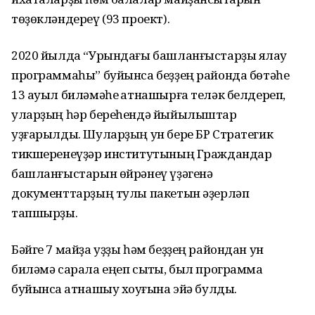
төҙөкләндереү (93 проект).
2020 йылда “Урындағы башланғыстарҙы яҡлау
программаһы” буйынса беҙҙең районда бөтәһе
13 ауыл биләмәһе ҡатнашырға теләк белдереп,
уларҙың һәр береһендә йыйылыштар
уҙғарылды. Шуларҙың ун бере БР Стратегик
тикшеренеүҙәр институтының Граждандар
башланғыстарын өйрәнеү үҙәгенә
документтарҙың тулы пакетын әҙерләп
тапшырҙы.
Бәйге 7 майҙа уҙҙы һәм беҙҙең райондан ун
биләмә сарала еңеп сыҡты, был программа
буйынса ҡатнашыу хоҡуғына эйә булды.