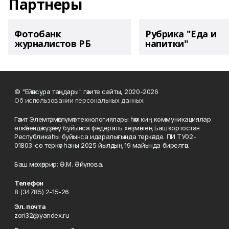
Партнеры
Фотобанк
Рубрика "Еда и
журналистов РБ
напитки"
© "Ейәнсура таңдары" гәзите сайты, 2020-2026
Об использовании персональных данных
Гәзит Элемтә, мәғлүмәт технологиялары һәм киң коммуникациялар
өлкәһендә күҙәтеү буйынса федераль хеҙмәттең Башҡортостан
Республикаһы буйынса идаралығында теркәлде. ПИ ТУ02-
01803-сө теркәү һаны 2025 йылдың 19 майында бирелгән.
Баш мөхәррир: Ә.М. Әйүпова.
Телефон
8 (34785) 2-15-26
Эл. почта
zori32@yandex.ru