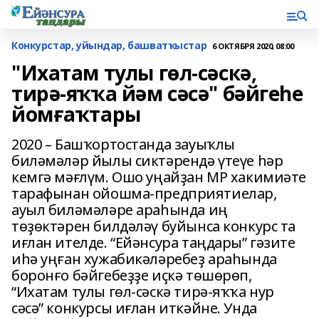
Конкурстар, уйындар, башватҡыстар
6 ОКТЯБРЯ 2020, 08:00
"Ихатам тулы гөл-сәскә,
тирә-яҡҡа йәм сәсә" бәйгеһе
йомғаҡтары
2020 – Башҡортостанда зауыҡлы
биләмәләр йылы сиктәрендә үтеүе һәр
кемгә мәғлүм. Ошо уңайҙан МР хакимиәте
тарафынан ойошма-предприятиелар,
ауыл биләмәләре араһында иң
төҙөктәрен билдәләү буйынса конкурс та
иғлан ителде. “Ейәнсура таңдары” гәзите
иһә уңған хужабикәләребеҙ араһында
боронғо бәйгебеҙҙе иҫкә төшөрөп,
“Ихатам тулы гөл-сәскә тирә-яҡҡа нур
сәсә” конкурсы иғлан иткәйне. Унда