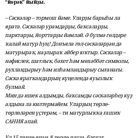
“йөрәк” йыйҙы.
– Сәскәләр – тормош йәме. Уларҙы барыһы ла
ярата. Сәскәләр урамдарҙы, баҡсаларҙы,
парктарҙы, йорттарҙы йәмләй. Ә бүлмә гөлдәре
ҡалай матур һуң! Донъяла гөл-сәскәләрҙән дә
матурыраҡ, наҙлыраҡ әйбер юҡтыр. Сәскәләр –
нәфислек, шатлыҡ, бәхет һәм мөхәббәт символы,
рухландырыу һәм илһамландырыу сығанағы.
Сәскә яратҡандарҙың күңелендә яуызлыҡ
булмай.
Мин дә ишек алдымды, баҡсамды сәскәләрһеҙ күҙ
алдына ла килтермәйем. Уларҙың төрлө-
төрлөләрен үҫтерәм, – ти матурлыҡҡа ғашиҡ
САНИЯ апай.
Ул 15 төрлө яран, 8 төрлө рауза, бәрхәт,