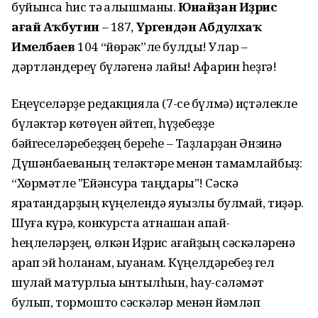
буйынса һис тә ҡалышманы.
Юнайҙан Иҙрис
ағай Аҡбутин
– 187,
Үргендән Абдулхаҡ
Имелбаев
104 “йөрәк”ле булды! Улар –
дәртләндереү бүләгенә лайыҡ! Афарин һеҙгә!
Еңеүселәрҙе редакцияла (7-се бүлмә) иҫтәлекле
бүләктәр көтөүен әйтеп, һүҙебеҙҙе
бәйгеселәребеҙҙең береһе – Таҙларҙан Әнзинә
Дүшәнбаеваның теләктәре менән тамамлайбыҙ:
“Хөрмәтле "Ейәнсура таңдары"! Сәскә
яратҡандарҙың күңелендә яуызлыҡ булмай, тиҙәр.
Шуға күрә, конкурста ҡатнашҡан апай-
һеңлеләрҙең, өлкән Иҙрис ағайҙың сәскәләренә
ҡарап эй һоҡланам, ҡыуанам. Күңелдәребеҙ гел
шулай матурлыҡҡа ынтылһын, һау-сәләмәт
булып, тормошто сәскәләр менән йәмләп