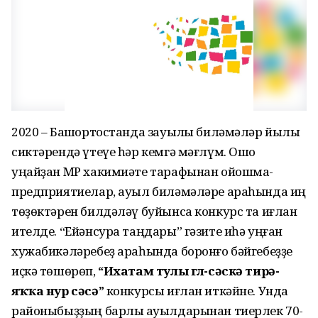
2020 – Башҡортостанда зауыҡлы биләмәләр йылы
сиктәрендә үтеүе һәр кемгә мәғлүм. Ошо
уңайҙан МР хакимиәте тарафынан ойошма-
предприятиелар, ауыл биләмәләре араһында иң
төҙөктәрен билдәләү буйынса конкурс та иғлан
ителде. “Ейәнсура таңдары” гәзите иһә уңған
хужабикәләребеҙ араһында боронғо бәйгебеҙҙе
иҫкә төшөрөп,
“Ихатам тулы гөл-сәскә тирә-
яҡҡа нур сәсә”
конкурсы иғлан иткәйне. Унда
районыбыҙҙың барлыҡ ауылдарынан тиерлек 70-