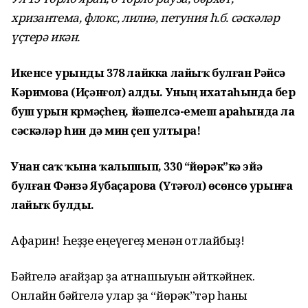
хризантема, флокс, лилиә, петуния һ.б. сәскәләр
үҫтерә икән.
Икенсе урынды 378 лайкка лайыҡ булған Рәйсә
Кәримова (Иҫәнғол) алды. Уның ихатаһында бер
буш урын күрмәҫһең, йәшелсә-емеш араһында ла
сәскәләр һин дә мин үҫеп ултыра!
Унан саҡ ҡына ҡалышып, 330 “йөрәк”кә эйә
булған Фәнүзә Яубаҫарова (Үтәғол) өсөнсө урынға
лайыҡ булды.
Афарин! Һеҙҙе еңеүегеҙ менән ҡотлайбыҙ!
Бәйгелә ағайҙар ҙа ҡатнашыуын әйткәйнек.
Онлайн бәйгелә улар ҙа “йөрәк”тәр һаны