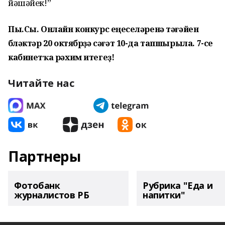
йәшәйек!”
Пы.Сы. Онлайн конкурс еңеүселәренә тәғәйен
бүләктәр 20 октябрҙә сәғәт 10-да тапшырыла. 7-се
кабинетҡа рәхим итегеҙ!
Читайте нас
Партнеры
Фотобанк
Рубрика "Еда и
журналистов РБ
напитки"