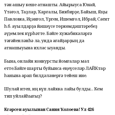
тән ашыу кеше ҡатнашты. Айырыуса Юнай,
Үтәғол, Таҙлар, Ҡарғалы, Бикбирҙе, Байыш, Яңы
Павловка, Иҫәнғол, Үрген, Ишемғол, Ибрай, Сәғит
һ.б. ауылдарҙа йәшәүсе төркөмдәштәребеҙ
әүҙемлек күрһәтте. Бәйге хужабикәләргә
тәғәйенләнһә лә, унда ағайҙарҙың да
ҡатнашыуына ихлас ҡыуандыҡ.
Бына, онлайн конкурсты йомғаҡлар мәл
етте.Бәйге шарты буйынса еңеүселәр ЛАЙКтар
һанына ҡарап билдәләнергә тейеш ине.
Шулай итеп, иң күп лайкка лайыҡ булды... Кем
тип уйлайһығыҙ?
Күгәрсен ауылынан Сания Ҡолоева! Ул 426