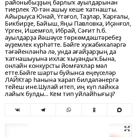
районыбыҙҙың барлыҡ ауылдарынан
тиерлек 70-тән ашыу кеше ҡатнашты.
Айырыуса Юнай, Үтәғол, Таҙлар, Ҡарғалы,
Бикбирҙе, Байыш, Яңы Павловка, Иҫәнғол,
Үрген, Ишемғол, Ибрай, Сәғит һ.б.
ауылдарҙа йәшәүсе төркөмдәштәребеҙ
әүҙемлек күрһәтте. Бәйге хужабикәләргә
тәғәйенләнһә лә, унда ағайҙарҙың да
ҡатнашыуына ихлас ҡыуандыҡ.Бына,
онлайн конкурсты йомғаҡлар мәл
етте.Бәйге шарты буйынса еңеүселәр
ЛАЙКтар һанына ҡарап билдәләнергә
тейеш ине.Шулай итеп, иң күп лайкка
лайыҡ булды... Кем тип уйлайһығыҙ?