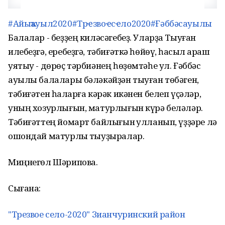
#Айыҡауыл2020
#Трҽзвоҽсҽло2020
#Ғәббәсауылы
Балалар - беҙҙең киләсәгебеҙ. Уларҙа Тыуған
илебеҙгә, еребеҙгә, тәбиғәткә һөйөү, һаҡсыл ҡараш
уятыу - дөрөҫ тәрбиәнең һөҙөмтәһе ул. Ғәббәс
ауылы балалары бәләкәйҙән тыуған төбәген,
тәбиғәтен һаҡларға кәрәк икәнен белеп үҫәләр,
уның хозурлығын, матурлығын күрә беләләр.
Тәбиғәттең йомарт байлығын ҡулланып, үҙҙәре лә
ошондай матурлыҡ тыуҙыралар.
Миңнегөл Шәрипова.
Сығанаҡ:
"Трезвое село-2020" Зианчуринский район