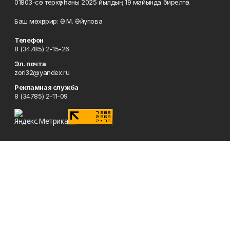
01803-сө теркәү һаны 2025 йылдың 19 майында бирелгән.
Баш мөхәррир: Ә.М. Әйүпова.
Телефон
8 (34785) 2-15-26
Эл. почта
zori32@yandex.ru
Рекламная служба
8 (34785) 2-11-09