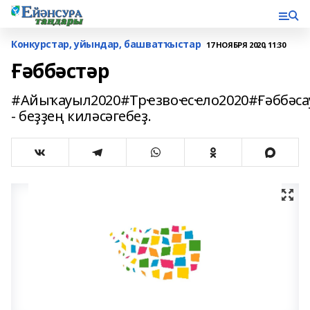
Конкурстар, уйындар, башватҡыстар
17 НОЯБРЯ 2020, 11:30
Ғәббәстәр
#Айыҡауыл2020#Трҽзвоҽсҽло2020#Ғәббәс
- беҙҙең киләсәгебеҙ.