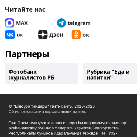
Читайте нас
Партнеры
Фотобанк
Рубрика "Еда и
журналистов РБ
напитки"
© "Ейәнсура таңдары" гәзите сайты, 2020-2026
Об использовании персональных данных
Гәзит Элемтә, мәғлүмәт технологиялары һәм киң коммуникациялар
өлкәһендә күҙәтеү буйынса федераль хеҙмәттең Башҡортостан
Республикаһы буйынса идаралығында теркәлде. ПИ ТУ02-