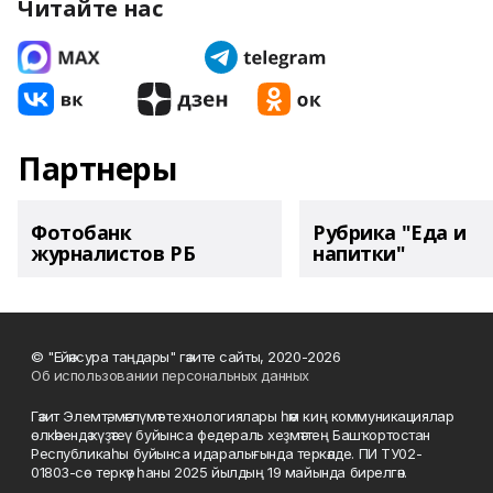
Читайте нас
Партнеры
Фотобанк
Рубрика "Еда и
журналистов РБ
напитки"
© "Ейәнсура таңдары" гәзите сайты, 2020-2026
Об использовании персональных данных
Гәзит Элемтә, мәғлүмәт технологиялары һәм киң коммуникациялар
өлкәһендә күҙәтеү буйынса федераль хеҙмәттең Башҡортостан
Республикаһы буйынса идаралығында теркәлде. ПИ ТУ02-
01803-сө теркәү һаны 2025 йылдың 19 майында бирелгән.