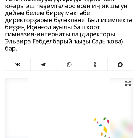
юғары эш һөҙөмтәләре өсөн иң яҡшы ун
дөйөм белем биреү мәктәбе
директорҙарын бүләкләне. Был исемлектә
беҙҙең Иҫәнғол ауылы башҡорт
гимназия-интернаты ла (директоры
Эльвира Ғәбделбарый ҡыҙы Садыҡова)
бар.