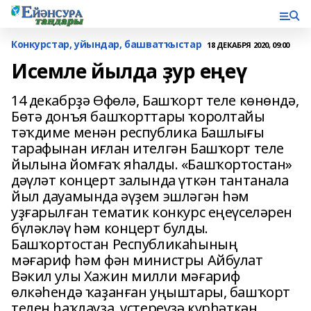
Конкурстар, уйындар, башватҡыстар
18 ДЕКАБРЯ 2020, 09:00
Исемле йылда ҙур еңеү
14 декабрҙә Өфөлә, Башҡорт теле көнөндә,
Бөтә донъя башҡорттары ҡоролтайы
тәҡдиме менән республика Башлығы
тарафынан иғлан ителгән Башҡорт теле
йылына йомғаҡ яһалды. «Башҡортостан»
дәүләт концерт залында үткән тантанала
йыл дауамында әүҙем эшләгән һәм
уҙғарылған тематик конкурс еңеүселәрен
бүләкләү һәм концерт булды.
Башҡортостан Республикаһының
мәғариф һәм фән министры Айбулат
Вәкил улы Хажин милли мәғариф
өлкәһендә ҡаҙанған уңыштары, башҡорт
телен һаҡлауҙа, үҫтереүҙә күрһәткән