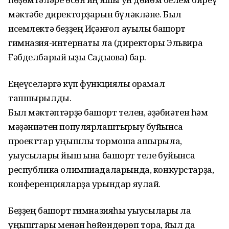
мәктәбе директорҙарын бүләкләне. Был
исемлектә беҙҙең Иҫәнғол ауылы башҡорт
гимназия-интернаты ла (директоры Эльвира
Ғәбделбарый ҡыҙы Садыҡова) бар.
Еңеүселәргә күп функциялы ҡорамал
тапшырылды.
Был мәктәптәрҙә башҡорт телен, әҙәбиәтен һәм
мәҙәниәтен популярлаштырыу буйынса
проекттар уңышлы тормошҡа ашырыла,
уҡыусылары йыш ҡына башҡорт теле буйынса
республика олимпиадаларында, конкурстарҙа,
конференцияларҙа урындар яулай.
Беҙҙең башҡорт гимназияһы уҡыусылары ла
уңыштары менән һөйөндөрөп тора, йыл да