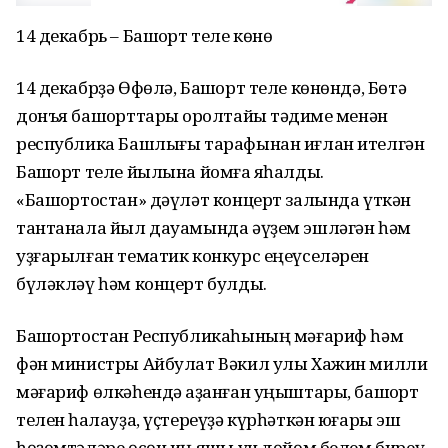
14 декабрь – Башҡорт теле көнө
14 декабрҙә Өфөлә, Башҡорт теле көнөндә, Бөтә
донъя башҡорттары ҡоролтайы тәҡдиме менән
республика Башлығы тарафынан иғлан ителгән
Башҡорт теле йылына йомғаҡ яһалды.
«Башҡортостан» дәүләт концерт залында үткән
тантанала йыл дауамында әүҙем эшләгән һәм
уҙғарылған тематик конкурс еңеүселәрен
бүләкләү һәм концерт булды.
Башҡортостан Республикаһының мәғариф һәм
фән министры Айбулат Вәкил улы Хажин милли
мәғариф өлкәһендә ҡаҙанған уңыштары, башҡорт
телен һаҡлауҙа, үҫтереүҙә күрһәткән юғары эш
һөҙөмтәләре өсөн иң яҡшы ун дөйөм белем биреү