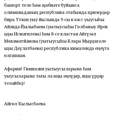
башҡорт теле һәм әҙәбиәте буйынса
олимпиаданың республика этабында призерҙар
бирә. Үткән уҡыу йылында 9-сы класс уҡыусыһы
Айзидә Йылҡыбаева (уҡытыусыһы Гөлбаныу Ирек
ҡыҙы Исмәғилева) һәм 8-се кластан Айгүзәл
Мөхәмәтйәнова (уҡытыусыһы Клара Мырҙағәле
ҡыҙы Дәүләтбаева) республика кимәлендә еңеүгә
өлгәшкән.
Афарин! Гимназия уҡытыусыларына һәм
уҡыусыларына тағы ла яңы еңеүҙәр, яңы үрҙәр
теләйбеҙ!
Айгөл Ҡылысбаева.