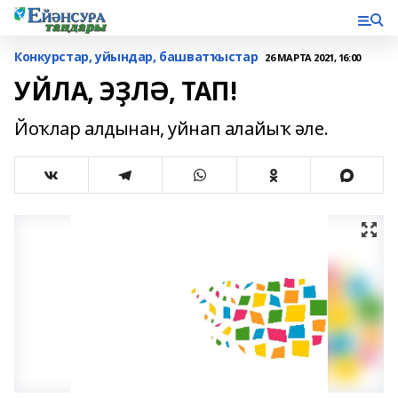
Конкурстар, уйындар, башватҡыстар
26 МАРТА 2021, 16:00
УЙЛА, ЭҘЛӘ, ТАП!
Йоҡлар алдынан, уйнап алайыҡ әле.