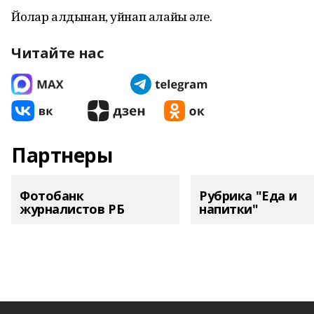
Йоҡлар алдынан, уйнап алайыҡ әле.
Читайте нас
Партнеры
Фотобанк
Рубрика "Еда и
журналистов РБ
напитки"