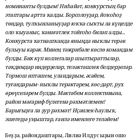
номинанты булдым! Ниһайәт, конкурстың бар
этаптары артта ҡалды. Борсолоуҙар, йоҡоһоҙ
төндәр, тулҡынланыуҙар юҡҡа сыҡты ла күңелде
оло ҡыуаныс, ҡәнәғәтлек тойғоһо биләп алды...
Конкурста ҡатнашҡанда яныңда ныҡлы терәк
булыуы кәрәк. Минең тәжрибәле көслө командам
булды. Бик күп коллегалар шылтыраттылар,
тәҡдимдәр индерҙеләр, теләктәшлек белдерҙеләр.
Тормош иптәшем, уландарым, әсәйем,
туғандарым- ныҡлы терәктәрем, көс-дәрт, рух
өрөүселәрем булды. Мәктәбем коллективына,
район мәғариф бүлегенә рәхмәтлемен!
Барығыҙға ла ҙур рәхмәт! Иҫәнлек-һаулыҡ,
эшегеҙҙә уңыштар, ғаилә именлеге теләйем!
Беҙ ҙә, райондаштары, Лилиә Илдус ҡыҙын ошо