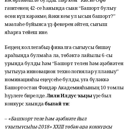
гәзитенең 42-се һанында сыҡҡан “Башҡорт булыу
өсөн күп кәрәкме, йәки кем ул ысын башҡорт?”
мәҡәләһе буйынса үҙ фекерен әйтеп, сығыш
яһарға тейеш ине.
Беҙҙең коллегабыҙ финалға сығыусы бишәү
араһында булмаһа ла, төбәктә лайыҡлы 6-сы
урында булды һәм “Башҡорт телен һәм әҙәбиәтен
уҡытыуҙа инновацион технологиялар ҡулланыу”
номинацияһы еңеүсеһе булды, уға бүләккә
Башҡортостан Фәндәр Академияһының 10 томлыҡ
һүҙлеге бирелде.
Лилиә Илдус ҡыҙы
үҙе был
конкурс хаҡында
былай ти
:
–
«Башҡорт теле һәм әҙәбиәте йыл
уҡытыусыһы-2018» XXIII төбәк-ара конкурсы