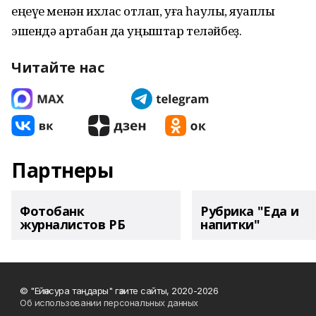
еңеүе менән ихлас ҡотлап, уға һаулыҡ, яуаплы
эшендә артабан да уңыштар теләйбеҙ.
Читайте нас
Партнеры
Фотобанк
Рубрика "Еда и
журналистов РБ
напитки"
© "Ейәнсура таңдары" гәзите сайты, 2020-2026
Об использовании персональных данных