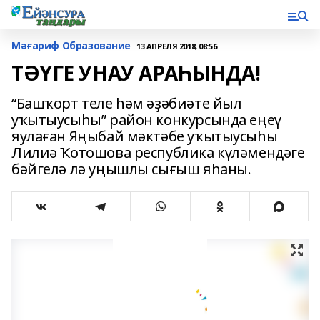
Мәғариф Образование
13 АПРЕЛЯ 2018, 08:56
ТӘҮГЕ УНАУ АРАҺЫНДА!
“Башҡорт теле һәм әҙәбиәте йыл
уҡытыусыһы” район конкурсында еңеү
яулаған Яңыбай мәктәбе уҡытыусыһы
Лилиә Ҡотошова республика күләмендәге
бәйгелә лә уңышлы сығыш яһаны.