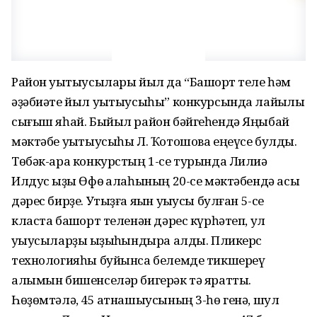
Район уҡытыусылары йыл да “Башҡорт теле һәм
әҙәбиәте йыл уҡытыусыһы” конкурсында лайыҡлы
сығыш яһай. Быйыл район бәйгеһендә Яңыбай
мәктәбе уҡытыусыһы Л. Ҡотошова еңеүсе булды.
Төбәк-ара конкурстың 1-се турында Лилиә
Илдус ҡыҙы Өфө ҡалаһының 20-се мәктәбендә асыҡ
дәрес бирҙе. Утыҙға яҡын уҡыусы булған 5-се
класта башҡорт теленән дәрес күрһәтеп, ул
уҡыусыларҙы ҡыҙыҡһындыра алды. Пликерс
технологияһы буйынса белемде тикшереү
алымын бишенселәр бигерәк тә яратты.
Һөҙөмтәлә, 45 ҡатнашыусының 3-һө генә, шул