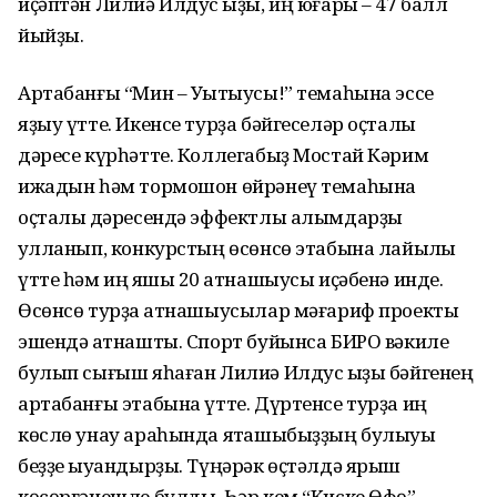
иҫәптән Лилиә Илдус ҡыҙы, иң юғары – 47 балл
йыйҙы.
Артабанғы “Мин – Уҡытыусы!” темаһына эссе
яҙыу үтте. Икенсе турҙа бәйгеселәр оҫталыҡ
дәресе күрһәтте. Коллегабыҙ Мостай Кәрим
ижадын һәм тормошон өйрәнеү темаһына
оҫталыҡ дәресендә эффектлы алымдарҙы
ҡулланып, конкурстың өсөнсө этабына лайыҡлы
үтте һәм иң яҡшы 20 ҡатнашыусы иҫәбенә инде.
Өсөнсө турҙа ҡатнашыусылар мәғариф проекты
эшендә ҡатнашты. Спорт буйынса БИРО вәкиле
булып сығыш яһаған Лилиә Илдус ҡыҙы бәйгенең
артабанғы этабына үтте. Дүртенсе турҙа иң
көслө унау араһында яҡташыбыҙҙың булыуы
беҙҙе ҡыуандырҙы. Түңәрәк өҫтәлдә ярыш
көсөргәнешле булды. Һәр кем “Киске Өфө”