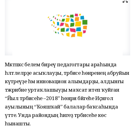
Мәктәпкәсә белем биреү педагогтары араһында
һәләтлеләрҙе асыҡлауҙы, тәрбиәсе һөнәренең абруйын
күтәреүҙе һәм инновацион алымдарҙы, алдынғы
тәжрибәне уртаҡлашыуҙы маҡсат итеп ҡуйған
“Йыл тәрбиәсеһе –2018” һөнәри бәйгеһе Иҫәнғол
ауылының “Ҡояшҡай” балалар баҡсаһында
үтте. Унда райондың һигеҙ тәрбиәсеһе көс
һынашты.