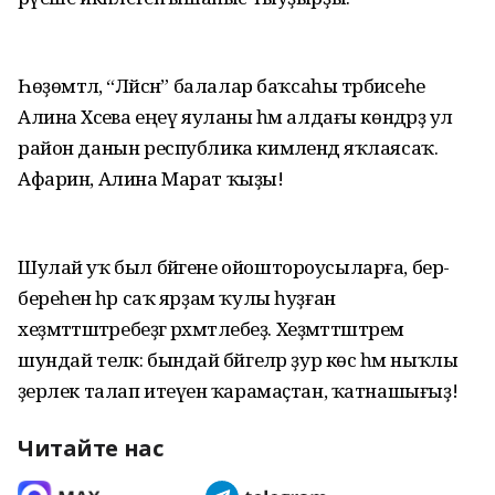
Һөҙөмтәлә, “Ләйсән” балалар баҡсаһы тәрбиәсеһе
Алина Хәсәева еңеү яуланы һәм алдағы көндәрҙә ул
район данын республика кимәлендә яҡлаясаҡ.
Афарин, Алина Марат ҡыҙы!
Шулай уҡ был бәйгене ойоштороусыларға, бер-
береһенә һәр саҡ ярҙам ҡулы һуҙған
хеҙмәттәштәребеҙгә рәхмәтлебеҙ. Хеҙмәттәштәремә
шундай теләк: бындай бәйгеләр ҙур көс һәм ныҡлы
әҙерлек талап итеүенә ҡарамаҫтан, ҡатнашығыҙ!
Читайте нас