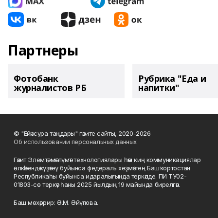
Партнеры
Фотобанк
Рубрика "Еда и
журналистов РБ
напитки"
© "Ейәнсура таңдары" гәзите сайты, 2020-2026
Об использовании персональных данных
Гәзит Элемтә, мәғлүмәт технологиялары һәм киң коммуникациялар
өлкәһендә күҙәтеү буйынса федераль хеҙмәттең Башҡортостан
Республикаһы буйынса идаралығында теркәлде. ПИ ТУ02-
01803-сө теркәү һаны 2025 йылдың 19 майында бирелгән.
Баш мөхәррир: Ә.М. Әйүпова.