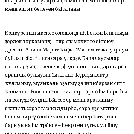
юғарылығын, уларҙың заманса технологиялар
менән эш итә белеүен баһаланы.
Конкурстың икенсе өлөшөндә иһә Гөлфиә Вәли ҡыҙы
әҙерлек төркөмөндә – тирә-яҡ мөхитте өйрәнеү
дәресен, ә Алина Марат ҡыҙы “Математика утрауы
буйлап сәйәхәт” тигән сара үткәрҙе. Баһалаусылар
сараларҙың тейешенсә, федераль стандарттарға
ярашлы булыуын билдәләне. Күргәҙмәлектәр
ҡулланыу, музыкаль оҙатыу ҙа иғтибарҙан ситтә
ҡалманы. Һайланған темалар төрлө һәм барыһы
ла көнүҙәк булды. Бәйгеселәр менән аралашыу
яҡшы тәьҫораттар ҡалдырһа, сара үҙе мәктәпкәсә
белем биреү өлкәһе заман менән бер ҡатарҙан
барыуына һәм тәрбиәсе – һөнәр генә түгел, ул йәшәү
рәүеше икәнлегенә ышаныс тыуҙырҙы.