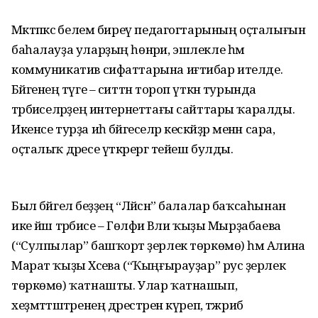
Мәктәпкәсә белем биреү педагогтарының оҫталығын
баһалауҙа уларҙың һөнәри, эшлекле һәм
коммуникатив сифаттарына иғтибар ителде.
Бәйгенең тәүге – ситтән тороп үткән турында
тәрбиәселәрҙең интернеттағы сайттары ҡаралды.
Икенсе турҙа иһә бәйгеселәр кескәйҙәр менән сара,
оҫталыҡ дәресе үткәрергә тейеш булды.
Был бәйгелә беҙҙең “Ләйсән” балалар баҡсаһынан
ике йәш тәрбиәсе – Гөлфиә Вәли ҡыҙы Мырҙабаева
(“Сулпылар” башҡорт әҙерлек төркөмө) һәм Алина
Марат ҡыҙы Хәсәева (“Ҡыңғырауҙар” рус әҙерлек
төркөмө) ҡатнашты. Улар ҡатнашып,
хеҙмәттәштәренең дәрестәрен күреп, тәжрибә