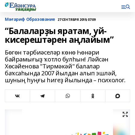
Мәғариф Образование
27 СЕНТЯБРЯ 2019, 07:09
“Балаларҙы яратам, уй-
кисерештәрен аңлайым”
Бөгөн тәрбиәселәр көнө Һөнәри
байрамығыҙ ҡотло булһын! Ләйсән
Хөсәйенова "Тирмәкәй" балалар
баҡсаһында 2007 йылдан алып эшләй,
шуның һуңғы һигеҙ йылында – психолог.