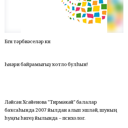
Бөгөн тәрбиәселәр көнө
Һөнәри байрамығыҙ ҡотло булһын!
Ләйсән Хөсәйенова "Тирмәкәй" балалар
баҡсаһында 2007 йылдан алып эшләй, шуның
һуңғы һигеҙ йылында – психолог.