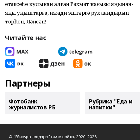
етәксеһе ҡулынан алған Рәхмәт ҡағыҙы яңынан-
яңы уңыштарға, ижади эштәргә рухландырып
торһон, Ләйсән!
Читайте нас
Партнеры
Фотобанк
Рубрика "Еда и
журналистов РБ
напитки"
© "Ейәнсура таңдары" гәзите сайты, 2020-2026