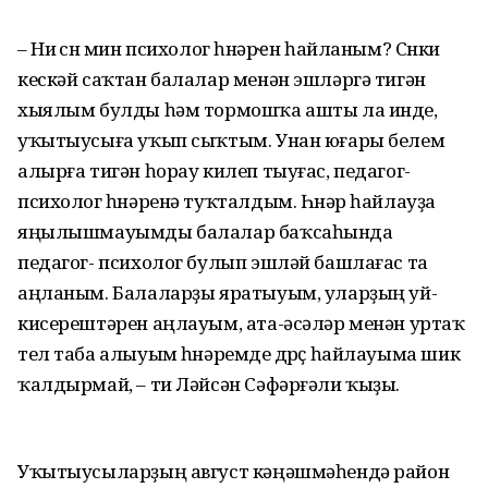
– Ни өсөн мин психолог һөнәрҽн һайланым? Сөнки
кескәй саҡтан балалар менән эшләргә тигән
хыялым булды һәм тормошҡа ашты ла инде,
уҡытыусыға уҡып сыҡтым. Унан юғары белем
алырға тигән һорау килеп тыуғас, педагог-
психолог һөнәренә туҡталдым. Һөнәр һайлауҙа
яңылышмауымды балалар баҡсаһында
педагог- психолог булып эшләй башлағас та
аңланым. Балаларҙы яратыуым, уларҙың уй-
кисерештәрен аңлауым, ата-әсәләр менән уртаҡ
тел таба алыуым һөнәремде дөрөҫ һайлауыма шик
ҡалдырмай, – ти Ләйсән Сәфәрғәли ҡыҙы.
Уҡытыусыларҙың август кәңәшмәһендә район