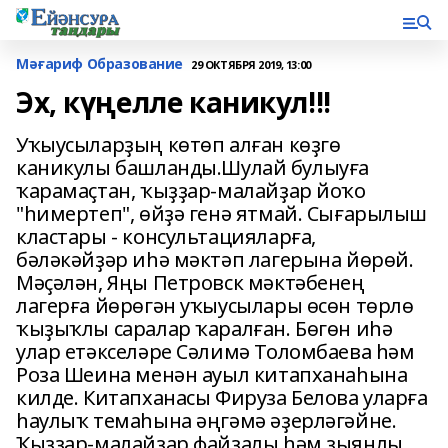
Мәғариф Образование
29 ОКТЯБРЯ 2019, 13:00
Эх, күңелле каникул!!!
Уҡыусыларҙың көтөп алған көҙгө
каникулы башланды.Шулай булыуға
ҡарамаҫтан, ҡыҙҙар-малайҙар йоҡо
"һимертеп", өйҙә генә ятмай. Сығарылыш
кластары - консультацияларға,
бәләкәйҙәр иһә мәктәп лагерына йөрөй.
Мәҫәлән, Яңы Петровск мәктәбенең
лагерға йөрөгән уҡыусылары өсөн төрлө
ҡыҙыҡлы саралар ҡаралған. Бөгөн иһә
улар етәкселәре Сәлимә Толомбаева һәм
Роза Шеина менән ауыл китапханаһына
килде. Китапханасы Фируза Белова уларға
һаулыҡ темаһына әңгәмә әҙерләгәйне.
Ҡыҙҙар-малайҙар файҙалы һәм зыянлы