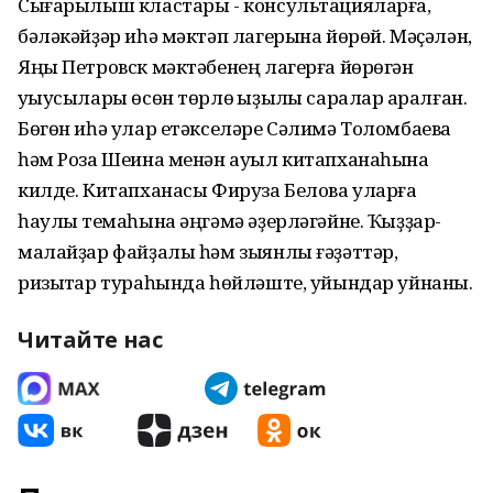
Сығарылыш кластары - консультацияларға,
бәләкәйҙәр иһә мәктәп лагерына йөрөй. Мәҫәлән,
Яңы Петровск мәктәбенең лагерға йөрөгән
уҡыусылары өсөн төрлө ҡыҙыҡлы саралар ҡаралған.
Бөгөн иһә улар етәкселәре Сәлимә Толомбаева
һәм Роза Шеина менән ауыл китапханаһына
килде. Китапханасы Фируза Белова уларға
һаулыҡ темаһына әңгәмә әҙерләгәйне. Ҡыҙҙар-
малайҙар файҙалы һәм зыянлы ғәҙәттәр,
ризыҡтар тураһында һөйләште, уйындар уйнаны.
Читайте нас