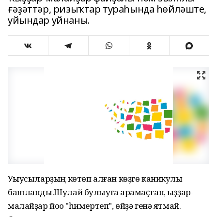
ғәҙәттәр, ризыҡтар тураһында һөйләште,
уйындар уйнаны.
Уҡыусыларҙың көтөп алған көҙгө каникулы
башланды.Шулай булыуға ҡарамаҫтан, ҡыҙҙар-
малайҙар йоҡо "һимертеп", өйҙә генә ятмай.