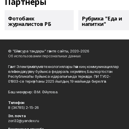
Партнеры
Фотобанк
Рубрика "Еда и
журналистов РБ
напитки"
© "Ейәнсура таңдары" гәзите сайты, 2020-2026
Об использовании персональных данных
Гәзит Элемтә, мәғлүмәт технологиялары һәм киң коммуникациялар
өлкәһендә күҙәтеү буйынса федераль хеҙмәттең Башҡортостан
Республикаһы буйынса идаралығында теркәлде. ПИ ТУ02-
01803-сө теркәү һаны 2025 йылдың 19 майында бирелгән.
Баш мөхәррир: Ә.М. Әйүпова.
Телефон
8 (34785) 2-15-26
Эл. почта
zori32@yandex.ru