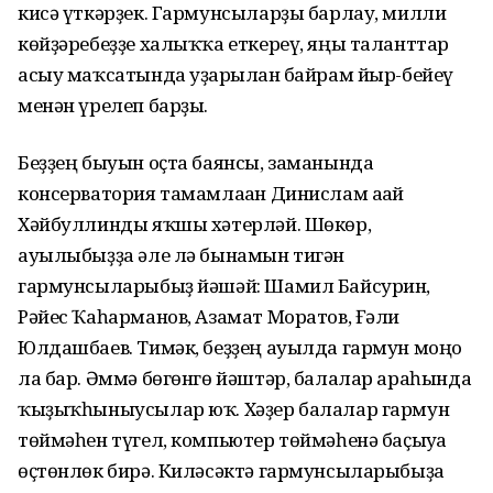
кисә үткәрҙек. Гармунсыларҙы барлау, милли
көйҙәребеҙҙе халыҡҡа еткереү, яңы таланттар
асыу маҡсатында уҙғарылған байрам йыр-бейеү
менән үрелеп барҙы.
Беҙҙең быуын оҫта баянсы, заманында
консерватория тамамлаған Динислам ағай
Хәйбуллинды яҡшы хәтерләй. Шөкөр,
ауылыбыҙҙа әле лә бынамын тигән
гармунсыларыбыҙ йәшәй: Шамил Байсурин,
Рәйес Ҡаһарманов, Азамат Моратов, Ғәли
Юлдашбаев. Тимәк, беҙҙең ауылда гармун моңо
ла бар. Әммә бөгөнгө йәштәр, балалар араһында
ҡыҙыҡһыныусылар юҡ. Хәҙер балалар гармун
төймәһен түгел, компьютер төймәһенә баҫыуға
өҫтөнлөк бирә. Киләсәктә гармунсыларыбыҙға