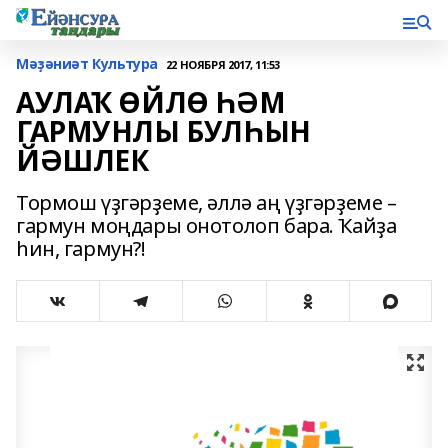
Мәҙәниәт Культура
22 НОЯБРЯ 2017, 11:53
АУЛАҠ ӨЙЛӨ ҺӘМ
ГАРМУНЛЫ БУЛҺЫН
ЙӘШЛЕК
Тормош үҙгәрҙеме, әллә аң үҙгәрҙеме –
гармун моңдары онотолоп бара. Ҡайҙа
һин, гармун?!