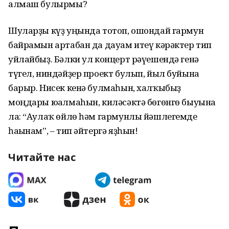
алмаш булырмы?
Шуларҙы күҙ уңында тотоп, ошондай гармун
байрамын артабан да дауам итеү кәрәктер тип
уйлайбыҙ. Бәлки ул концерт рәүешендә генә
түгел, ниндәйҙер проект булып, йыл буйына
барыр. Нисек кенә булмаһын, халҡыбыҙ
моңдары юғалмаһын, киләсәктә бөгөнгө быуынға
ла: “Аулаҡ өйлө һәм гармунлы йәшлегемде
һағынам”, – тип әйтергә яҙһын!
Читайте нас