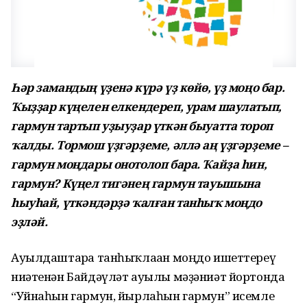
Һәр замандың үҙенә күрә үҙ көйө, үҙ моңо бар.
Ҡыҙҙар күңелен елкендереп, урам шаулатып,
гармун тартып уҙыуҙар үткән быуатта тороп
ҡалды. Тормош үҙгәрҙеме, әллә аң үҙгәрҙеме –
гармун моңдары онотолоп бара. Ҡайҙа һин,
гармун? Күңел тигәнең гармун тауышына
һыуһай, үткәндәрҙә ҡалған танһыҡ моңдо
эҙләй.
Ауылдаштарға танһыҡлаған моңдо ишеттереү
ниәтенән Байдәүләт ауылы мәҙәниәт йортонда
“Уйнаһын гармун, йырлаһын гармун” исемле