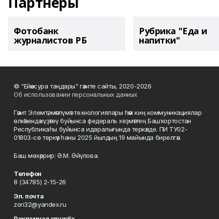
Партнеры
Фотобанк
Рубрика "Еда и
журналистов РБ
напитки"
© "Ейәнсура таңдары" гәзите сайты, 2020-2026
Об использовании персональных данных
Гәзит Элемтә, мәғлүмәт технологиялары һәм киң коммуникациялар
өлкәһендә күҙәтеү буйынса федераль хеҙмәттең Башҡортостан
Республикаһы буйынса идаралығында теркәлде. ПИ ТУ02-
01803-сө теркәү һаны 2025 йылдың 19 майында бирелгән.
Баш мөхәррир: Ә.М. Әйүпова.
Телефон
8 (34785) 2-15-26
Эл. почта
zori32@yandex.ru
Рекламная служба