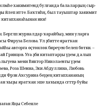
биләмәһе хакимиәтендә булғанда балаларҙың сыр-
ы йәлеп итте. Баҡтиһәң, был тауыштар хакимиәт
 китапханаһынан икән!
 инә. Бергәләп журналдар ҡарайбыҙ, мин уларға
ы Фируза Белова. Ул әҙәбиәтте яратҡан
һы авторға өҫтөнлөк биреүен белеп бөткән. –
й Гринцов. Уға әҙәби китаптарҙы үҙем дә алып
альгуева менән Виктор Николаевты әүҙем
ева, Роза Шеина, Зәкиә Абдуллина, Любовь
ндән Фәрзәнә Аҡсурина беҙҙең китапхананың
 ҡыҙы яратҡан эше хаҡында сәғәттәр буйы
аған Яңы Себенле