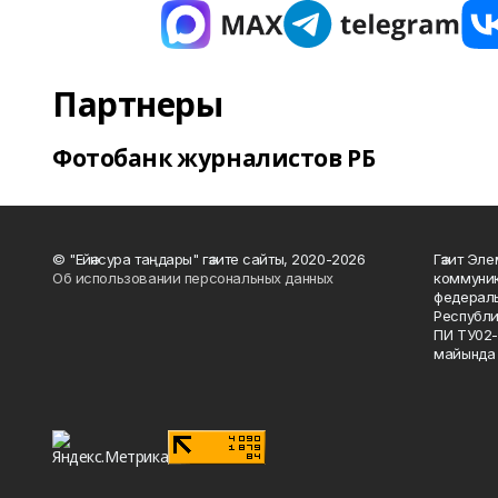
Партнеры
Фотобанк журналистов РБ
© "Ейәнсура таңдары" гәзите сайты, 2020-2026
Гәзит Эле
Об использовании персональных данных
коммуник
федераль
Республи
ПИ ТУ02-
майында 