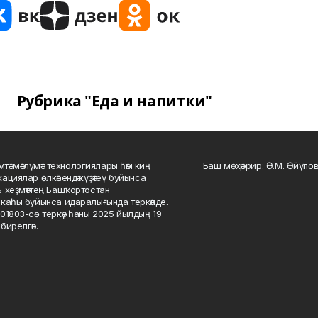
Рубрика "Еда и напитки"
мтә, мәғлүмәт технологиялары һәм киң
Баш мөхәррир: Ә.М. Әйүпов
ациялар өлкәһендә күҙәтеү буйынса
 хеҙмәттең Башҡортостан
каһы буйынса идаралығында теркәлде.
01803-сө теркәү һаны 2025 йылдың 19
бирелгән.