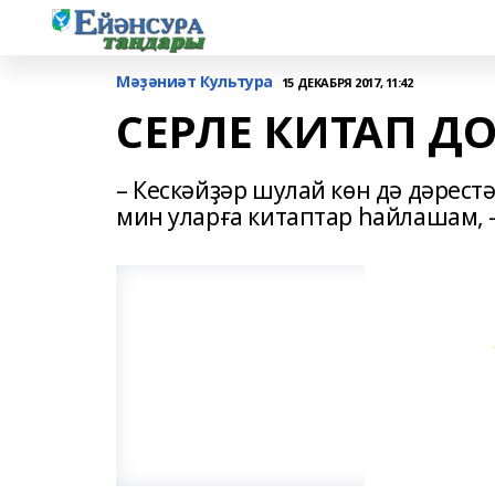
Мәҙәниәт Культура
15 ДЕКАБРЯ 2017, 11:42
СЕРЛЕ КИТАП 
– Кескәйҙәр шулай көн дә дәрест
мин уларға китаптар һайлашам, –