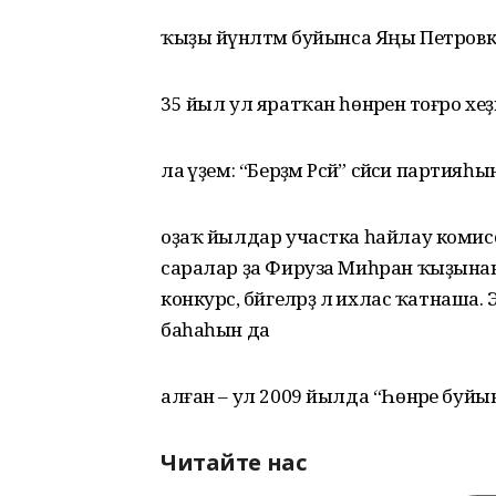
ҡыҙы йүнәлтмә буйынса Яңы Петровк
35 йыл ул яратҡан һөнәренә тоғро хеҙ
ла әүҙем: “Берҙәм Рәсәй” сәйәси парти
оҙаҡ йылдар участка һайлау комисс
саралар ҙа Фируза Миһран ҡыҙынан 
конкурс, бәйгеләрҙә лә ихлас ҡатна
баһаһын да
алған – ул 2009 йылда “Һөнәре буй
Читайте нас