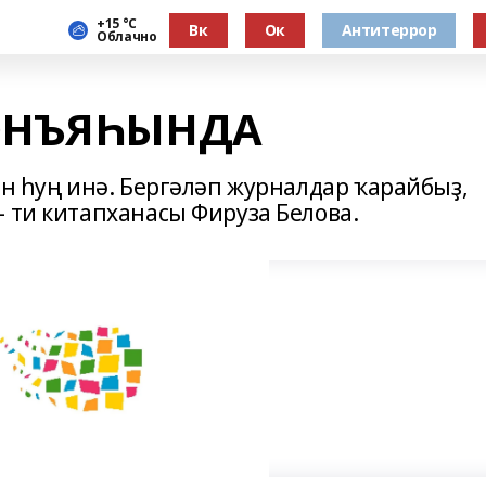
+15 °С
Вк
Ок
Антитеррор
Облачно
ДОНЪЯҺЫНДА
ән һуң инә. Бергәләп журналдар ҡарайбыҙ,
 ти китапханасы Фируза Белова.