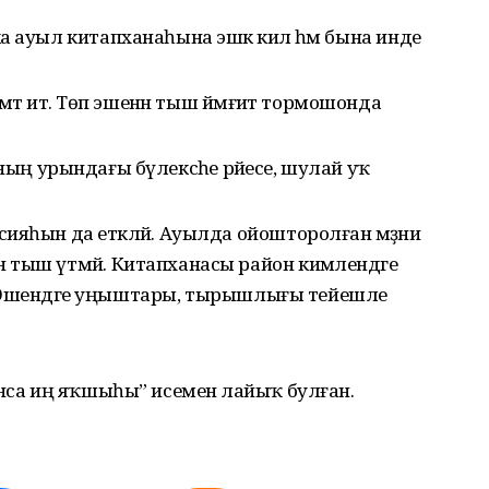
а ауыл китапханаһына эшкә килә һәм бына инде
мәт итә. Төп эшенән тыш йәмғиәт тормошонда
яһының урындағы бүлексәһе рәйесе, шулай уҡ
ияһын да етәкләй. Ауылда ойошторолған мәҙәни
тыш үтмәй. Китапханасы район кимәлендәге
ша. Эшендәге уңыштары, тырышлығы тейешле
ынса иң яҡшыһы” исеменә лайыҡ булған.