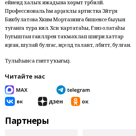
ейәнендә халыҡ ижадына хөрмәт тәрбиәләй.
Профессиональ һәм арҙаҡлы артистка Зәйтүнә
Бикбулатова Хәким Мортазинға бишенсе быуын
туғанға тура килә. Хәсән ҡартатаһы, Ғәзиз олатаһы
һуғыштан ғаиләләренә таҡмаҡлап шиғри хаттар
яҙған, шулай булғас, нәҫелдә талант, әлбиттә, булған.
Тулыһынса гәзиттә уҡығыҙ.
Читайте нас
Партнеры