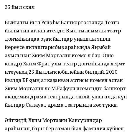
25 йыл сәхнәлә
Быйылғы йыл Рәсәйҙә һәм Башҡортостанда Театр
йылы тип иғлан ителде. Был тылсымлы театр
донъяһындаа оҙаҡ йылдар уңышлы эшләп
йөрөүсе яҡташтарыбыҙ араһында Яңыбай
ауылынан Хәким Мортазин исеме лә бар. Ошо
көндәрҙә Хәким Фәрит улы театр донъяһында хеҙмәт
итеүенең 25 йыллыҡ юбилейын билдәләй. 2010
йылда БР-ҙың атҡаҙанған артисы исемен алған
Хәким Мортазин әле М.Ғафури исемендәге башҡорт
академия драма театрында эшләй, унан алда күп
йылдар Салауат драма театрында көс түккән.
Әйткәндәй, Хәким Мортазин Ҡансуриндар
араһынан, бары бер заман был фамилия күбәйеп