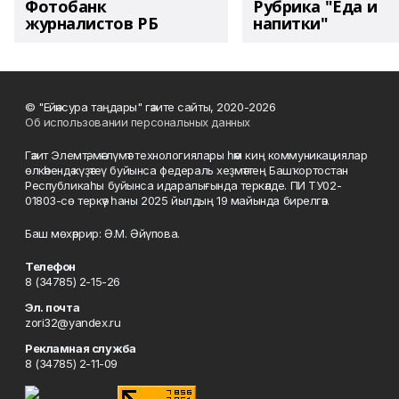
Фотобанк
Рубрика "Еда и
журналистов РБ
напитки"
© "Ейәнсура таңдары" гәзите сайты, 2020-2026
Об использовании персональных данных
Гәзит Элемтә, мәғлүмәт технологиялары һәм киң коммуникациялар
өлкәһендә күҙәтеү буйынса федераль хеҙмәттең Башҡортостан
Республикаһы буйынса идаралығында теркәлде. ПИ ТУ02-
01803-сө теркәү һаны 2025 йылдың 19 майында бирелгән.
Баш мөхәррир: Ә.М. Әйүпова.
Телефон
8 (34785) 2-15-26
Эл. почта
zori32@yandex.ru
Рекламная служба
8 (34785) 2-11-09