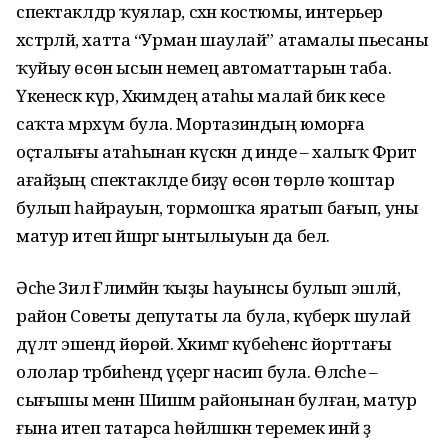
спектаклдәр ҡуялар, сәхнә костюмы, интерьер
хәстәрләй, хатта “Урман шаулай” атамалы пьесаны
ҡуйыу өсөн ысын немец автоматтарын таба.
Үкенескә күрә, Хәкимдең атаһы малай бик кесе
саҡта мәрхүм була. Мортазиндың юморға
оҫталығы атаһынан күскән дә инде – халыҡ Фәрит
ағайҙың спектаклде биҙәү өсөн төрлө ҡоштар
булып һайрауын, тормошҡа яратып бағып, уны
матур итеп йәшәргә ынтылыуын да белә.
Әсәһе Зилә Ғәлимйән ҡыҙы һауынсы булып эшләй,
район Советы депутаты ла була, күберәк шулай
дәүләт эшендә йөрөй. Хәкимгә күбеһенсә йорттағы
ололар тәрбиәһендә үҫергә насип була. Өләсәһе –
сығышы менән Шишмә районынан булған, матур
ғына итеп татарса һөйләшкән теремек инәй ҙә