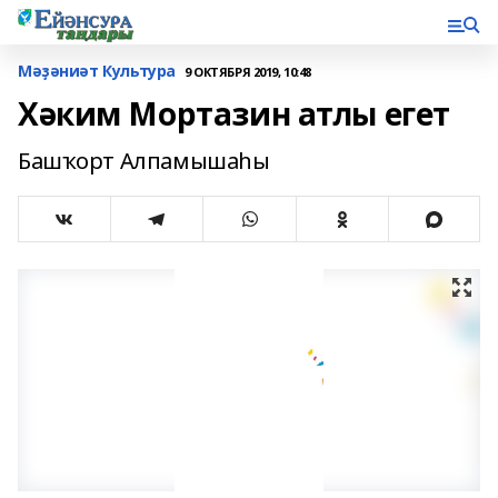
Мәҙәниәт Культура
9 ОКТЯБРЯ 2019, 10:48
Хәким Мортазин атлы егет
Башҡорт Алпамышаһы