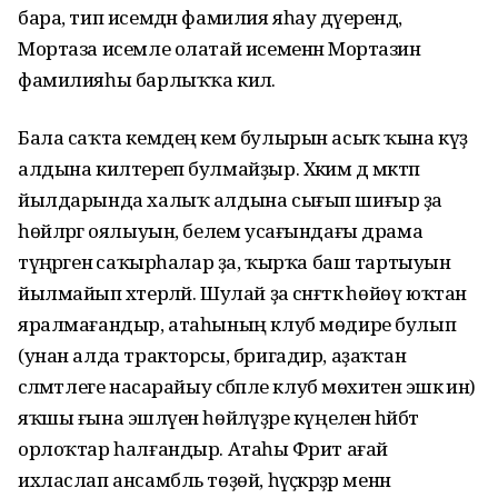
бара, тип исемдән фамилия яһау дәүерендә,
Мортаза исемле олатай исеменән Мортазин
фамилияһы барлыҡҡа килә.
Бала саҡта кемдең кем булырын асыҡ ҡына күҙ
алдына килтереп булмайҙыр. Хәким дә мәктәп
йылдарында халыҡ алдына сығып шиғыр ҙа
һөйләргә оялыуын, белем усағындағы драма
түңәрәгенә саҡырһалар ҙа, ҡырҡа баш тартыуын
йылмайып хәтерләй. Шулай ҙа сәнғәткә һөйөү юҡтан
яралмағандыр, атаһының клуб мөдире булып
(унан алда тракторсы, бригадир, аҙаҡтан
сәләмәтлеге насарайыу сәбәпле клуб мөхитенә эшкә инә)
яҡшы ғына эшләүен һөйләүҙәре күңеленә һәйбәт
орлоҡтар һалғандыр. Атаһы Фәрит ағай
ихласлап ансамбль төҙөй, һәүәҫкәрҙәр менән