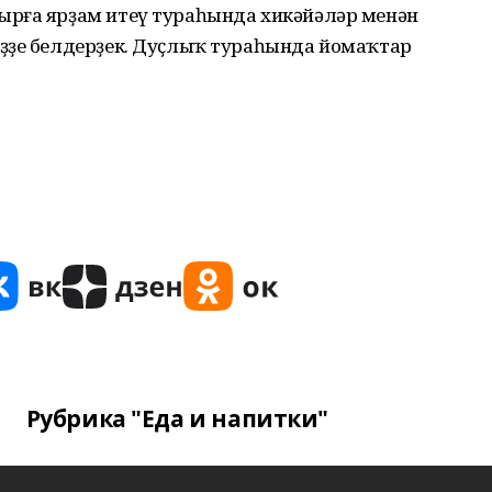
ырға ярҙам итеү тураһында хикәйәләр менән
ҙҙе белдерҙек. Дуҫлыҡ тураһында йомаҡтар
Рубрика "Еда и напитки"