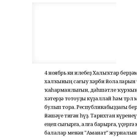
4 ноябрь көнө илебеҙ Халыҡтар берҙә
халҡының сағыу хәрби йолаларын 
ҡаһарманлығын, дәһшәтле ҡурҡыны
хәтерҙә тотоуҙы күҙаллай һәм төрл
булып тора. Республикабыҙҙағы бе
йәшәүе тигән һүҙ. Тарихтан күрен
еңеп сығырға, алға барырға, үҫерг
балалар менән "Аманат" журналын