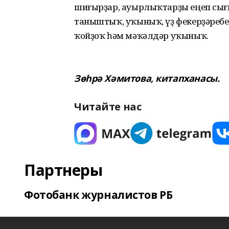
шиғырҙар, ауырлыҡтарҙы еңеп сығ
таныштыҡ, уҡыныҡ, үҙ фекерҙәребе
ҡойҙоҡ һәм мәҡәлдәр уҡыныҡ.
Зөһрә Хәмитова, китапханасы.
Читайте нас
Партнеры
Фотобанк журналистов РБ