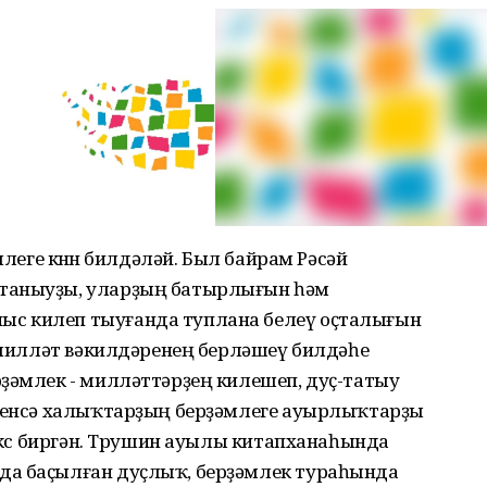
млеге көнөн билдәләй. Был байрам Рәсәй
таныуҙы, уларҙың батырлығын һәм
с килеп тыуғанда туплана белеү оҫталығын
ө милләт вәкилдәренең берләшеү билдәһе
рҙәмлек - милләттәрҙең килешеп, дуҫ-татыу
еүенсә халыҡтарҙың берҙәмлеге ауырлыҡтарҙы
ә көс биргән. Трушин ауылы китапханаһында
да баҫылған дуҫлыҡ, берҙәмлек тураһында