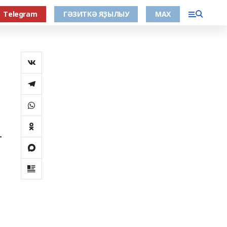
Тelegram
ГӘЗИТКӘ ЯҘЫЛЫУ
МАХ
-