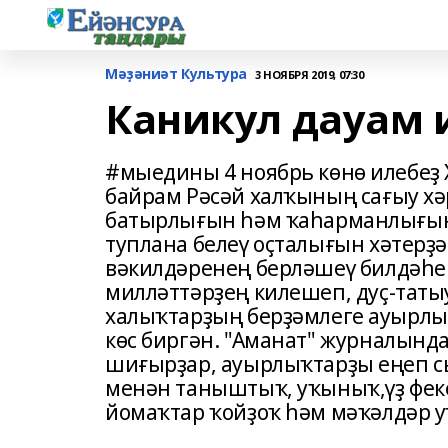
Мәҙәниәт Культура
3 НОЯБРЯ 2019, 07:30
Каникул дауам 
#мыедины 4 ноябрь көнө илебеҙ 
байрам Рәсәй халҡының сағыу х
батырлығын һәм ҡаһарманлығын
туплана белеү оҫталығын хәтерҙә
вәкилдәренең берләшеү билдәһе 
милләттәрҙең килешеп, дуҫ-татыу
халыҡтарҙың берҙәмлеге ауырлыҡ
көс биргән. "Аманат" журналынд
шиғырҙар, ауырлыҡтарҙы еңеп с
менән таныштыҡ, уҡыныҡ,үҙ феке
йомаҡтар ҡойҙоҡ һәм мәҡәлдәр 