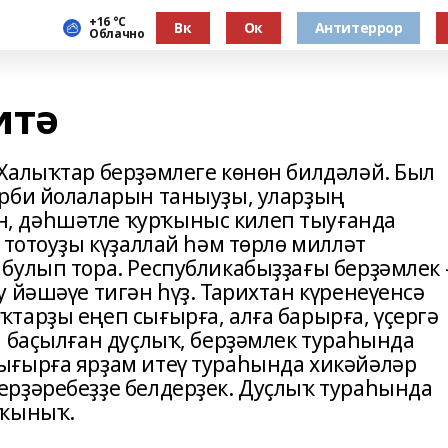
+16 °С
Вк
Ок
Антитеррор
Облачно
итә
Халыҡтар берҙәмлеге көнөн билдәләй. Был
әрби йолаларын таныуҙы, уларҙың
, дәһшәтле ҡурҡыныс килеп тыуғанда
 тотоуҙы күҙаллай һәм төрлө милләт
булып тора. Республикабыҙҙағы берҙәмлек 
 йәшәүе тигән һүҙ. Тарихтан күренеүенсә
тарҙы еңеп сығырға, алға барырға, үҫергә
а баҫылған дуҫлыҡ, берҙәмлек тураһында
ығырға ярҙам итеү тураһында хикәйәләр
рҙәребеҙҙе белдерҙек. Дуҫлыҡ тураһында
уҡыныҡ.