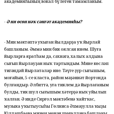
академияһының вокал бүлеген тамамланым.
-
Ә ни өсөн нәҡ сәнғәт академияһы?
- Мин мәктәптә уҡыған йылдарҙа уҡ йырлай
башланым. Әммә мин бик оялсан инем. Шуға
йырларға яратһам да, сәхнәгә, халыҡ алдына
сығып йырлауҙан ныҡ тартындым. Мине көсләп
тигәндәй йырлаталар ине. Тәүге ҙур сығышым,
моғайын, 5-се класта, район мәҙәниәт йортонда
булғандыр. Әлбиттә, уға тиклем дә йырлағаным
булды, тик шул сығышым хәтерҙә ныҡ уйылып
ҡалған. Ә инде Сирғол мәктәбенә ҡайтҡас,
музыка уҡытыусыһы Гөлниса Әхмәҙулла ҡыҙы
Юлдашбаева минең менән шөғөлләнә башланы.