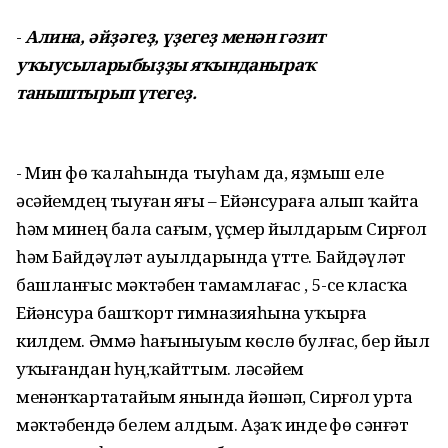
-
Алина, әйҙәгеҙ, үҙегеҙ менән гәзит
уҡыусыларыбыҙҙы яҡынданыраҡ
таныштырып үтегеҙ.
- Мин Өфө ҡалаһында тыуһам да, яҙмыш еле
әсәйемдең тыуған яғы – Ейәнсураға алып ҡайта
һәм минең бала сағым, үҫмер йылдарым Сирғол
һәм Байдәүләт ауылдарында үтте. Байдәүләт
башланғыс мәктәбен тамамлағас , 5-се класҡа
Ейәнсура башҡорт гимназияһына уҡырға
килдем. Әммә һағыныуым көслө булғас, бер йыл
уҡығандан һуң,ҡайттым. Өләсәйем
менәнҡартатайым янында йәшәп, Сирғол урта
мәктәбендә белем алдым. Аҙаҡ инде Өфө сәнғәт