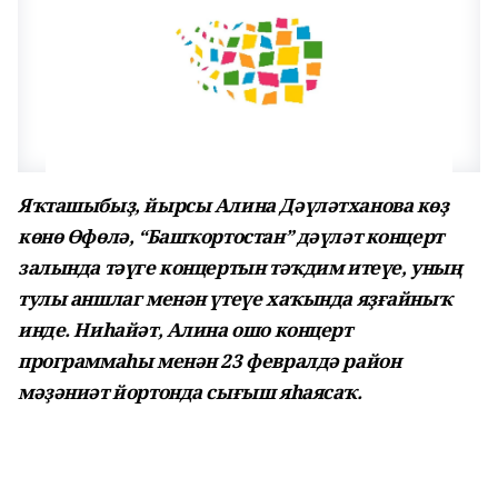
Яҡташыбыҙ, йырсы Алина Дәүләтханова көҙ
көнө Өфөлә, “Башҡортостан” дәүләт концерт
залында тәүге концертын тәҡдим итеүе, уның
тулы аншлаг менән үтеүе хаҡында яҙғайныҡ
инде. Ниһайәт, Алина ошо концерт
программаһы менән 23 февралдә район
мәҙәниәт йортонда сығыш яһаясаҡ.