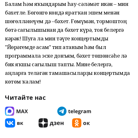
Балам һәм яҡындарым һау-сәләмәт икән – мин
бәхетле. Бөгөнгө көндә яратҡан эшем менән
шөғөлләнеүем дә –бәхет. Ғөмүмән, тормоштоң
бөтә сағылышынан да бәхет күрә, тоя белергә
кәрәк! Шуға ла мин тәүге концертымды
"Йөрәгемде асам" тип атаным һәм был
программала эске донъям, бәхет төшөнсәһе лә
бик яҡшы сағылыш тапты. Мине белергә,
аңларға теләгән тамашасыларҙы концертымда
көтөм ҡалам!
Читайте нас