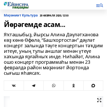
Мәҙәниәт Культура
20 ФЕВРАЛЯ 2020, 12:50
Йөрәгемде асам...
Яҡташыбыҙ, йырсы Алина Дәүләтханова
көҙ көнө Өфөлә, “Башҡортостан” дәүләт
концерт залында тәүге концертын тәҡдим
итеүе, уның тулы аншлаг менән үтеүе
хаҡында яҙғайныҡ инде. Ниһайәт, Алина
ошо концерт программаһы менән 23
февралдә район мәҙәниәт йортонда
сығыш яһаясаҡ.