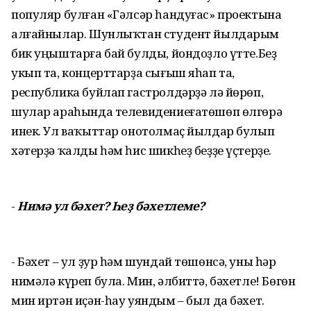
популяр булған «Гәлсәр һандуғас» проектына
алғайнылар. Шунлыҡтан студент йылдарым
бик уңыштарға бай булды, йондоҙло үтте.Беҙ
укып та, концерттарҙа сығыш яһап та,
республика буйлап гастролдәрҙә лә йөрөп,
шулар араһында телевидениеғатөшөп өлгөрә
инек. Ул ваҡыттар онотолмаҫ йылдар булып
хәтерҙә ҡалды һәм һис шикһеҙ беҙҙе үҫтерҙе.
-
Нимә ул бәхет? Һеҙ бәхетлеме?
- Бәхет – ул ҙур һәм шундай төшөнсә, уны һәр
нимәлә күреп була. Мин, әлбиттә, бәхетле! Бөгөн
мин иртән иҫән-һау уяндым – был да бәхет.