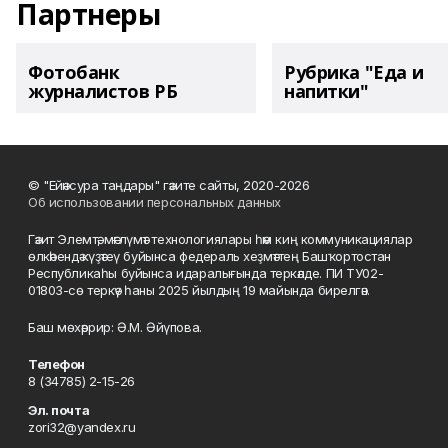
Партнеры
Фотобанк
Рубрика "Еда и
журналистов РБ
напитки"
© "Ейәнсура таңдары" гәзите сайты, 2020-2026
Об использовании персональных данных
Гәзит Элемтә, мәғлүмәт технологиялары һәм киң коммуникациялар
өлкәһендә күҙәтеү буйынса федераль хеҙмәттең Башҡортостан
Республикаһы буйынса идаралығында теркәлде. ПИ ТУ02-
01803-сө теркәү һаны 2025 йылдың 19 майында бирелгән.
Баш мөхәррир: Ә.М. Әйүпова.
Телефон
8 (34785) 2-15-26
Эл. почта
zori32@yandex.ru