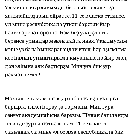
Ул минен йырлауымды бик ныҡ теләне, күп
халыҡ йырҙарын өйрәтте. 11-се класҡа еткәнсе,
ул мине республикала үткән барлыҡ йыр
бәйгеләренә йөрөттө. Һәм беҙ уларҙан гел
беренсе урындар менән ҡайта инек. Уҡытыусым
мине үҙ балаһынҡарағандай итеп, һәр аҙымыма
көс һалып, уңыштарыма ҡыуанып,оло йыр-моң
донъяһына аяҡ баҫтырҙы. Мин уға бик ҙур
рәхмәтлемен!
Мәктәпте тамамлағас,артабан ҡайҙа уҡырға
барырға тигән һорау ҙа торманы. Мин тура
сәнғәт академияһына барҙым. Шунан башланды
ла инде ҙур сәнғәткә юлым. 11-се класта
уҡығанда уҡ мине ул осорҙа республикала бик