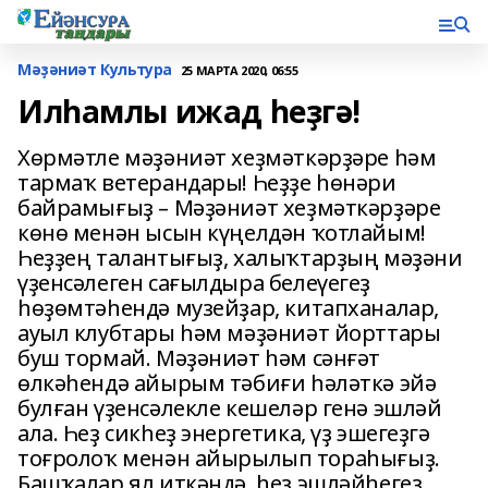
Мәҙәниәт Культура
25 МАРТА 2020, 06:55
Илһамлы ижад һеҙгә!
Хөрмәтле мәҙәниәт хеҙмәткәрҙәре һәм
тармаҡ ветерандары! Һеҙҙе һөнәри
байрамығыҙ – Мәҙәниәт хеҙмәткәрҙәре
көнө менән ысын күңелдән ҡотлайым!
Һеҙҙең талантығыҙ, халыҡтарҙың мәҙәни
үҙенсәлеген сағылдыра белеүегеҙ
һөҙөмтәһендә музейҙар, китапханалар,
ауыл клубтары һәм мәҙәниәт йорттары
буш тормай. Мәҙәниәт һәм сәнғәт
өлкәһендә айырым тәбиғи һәләткә эйә
булған үҙенсәлекле кешеләр генә эшләй
ала. Һеҙ сикһеҙ энергетика, үҙ эшегеҙгә
тоғролоҡ менән айырылып тораһығыҙ.
Башҡалар ял иткәндә, һеҙ эшләйһегеҙ,