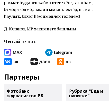
рәхмәт һүҙҙәрен ҡабул итегеҙ. Һеҙгә илһам,
бөтмәҫ-төкәнмәҫ ижади мөмкинлектәр, ныҡлы
һаулыҡ, бәхет һәм именлек теләйем!
Д. Юланов, МР хакимиәте башлығы.
Читайте нас
Партнеры
Фотобанк
Рубрика "Еда и
журналистов РБ
напитки"