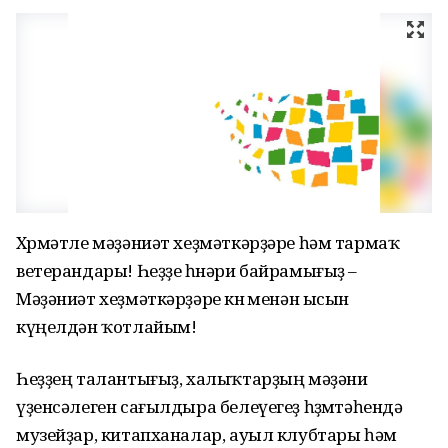
Хөрмәтле мәҙәниәт хеҙмәткәрҙәре һәм тармаҡ
ветерандары! Һеҙҙе һөнәри байрамығыҙ –
Мәҙәниәт хеҙмәткәрҙәре көнө менән ысын
күңелдән ҡотлайым!
Һеҙҙең талантығыҙ, халыҡтарҙың мәҙәни
үҙенсәлеген сағылдыра белеүегеҙ һөҙөмтәһендә
музейҙар, китапханалар, ауыл клубтары һәм