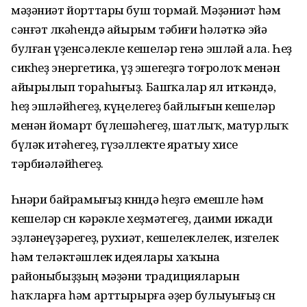
мәҙәниәт йорттары буш тормай. Мәҙәниәт һәм
сәнғәт өлкәһендә айырым тәбиғи һәләткә эйә
булған үҙенсәлекле кешеләр генә эшләй ала. Һеҙ
сикһеҙ энергетика, үҙ эшегеҙгә тоғролоҡ менән
айырылып тораһығыҙ. Башҡалар ял иткәндә,
һеҙ эшләйһегеҙ, күңелегеҙ байлығын кешеләр
менән йомарт бүлешәһегеҙ, шатлыҡ, матурлыҡ
бүләк итәһегеҙ, гүзәллекте яратыу хисе
тәрбиәләйһегеҙ.
Һөнәри байрамығыҙ көнөндә һеҙгә емешле һәм
кешеләр өсөн кәрәкле хеҙмәтегеҙ, даими ижади
эҙләнеүҙәрегеҙ, рухиәт, кешелеклелек, изгелек
һәм теләктәшлек идеялары хаҡына
районыбыҙҙың мәҙәни традицияларын
һаҡларға һәм арттырырға әҙер булыуығыҙ өсөн