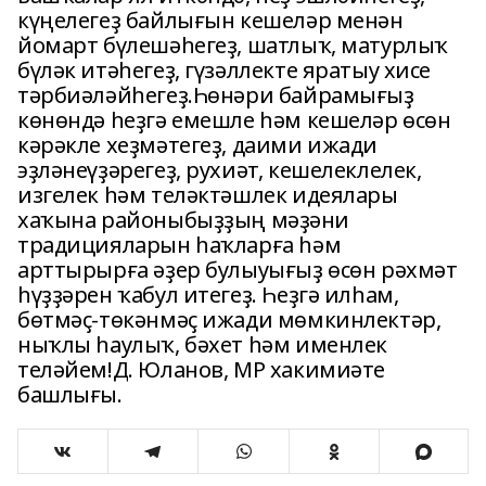
күңелегеҙ байлығын кешеләр менән
йомарт бүлешәһегеҙ, шатлыҡ, матурлыҡ
бүләк итәһегеҙ, гүзәллекте яратыу хисе
тәрбиәләйһегеҙ.Һөнәри байрамығыҙ
көнөндә һеҙгә емешле һәм кешеләр өсөн
кәрәкле хеҙмәтегеҙ, даими ижади
эҙләнеүҙәрегеҙ, рухиәт, кешелеклелек,
изгелек һәм теләктәшлек идеялары
хаҡына районыбыҙҙың мәҙәни
традицияларын һаҡларға һәм
арттырырға әҙер булыуығыҙ өсөн рәхмәт
һүҙҙәрен ҡабул итегеҙ. Һеҙгә илһам,
бөтмәҫ-төкәнмәҫ ижади мөмкинлектәр,
ныҡлы һаулыҡ, бәхет һәм именлек
теләйем!Д. Юланов, МР хакимиәте
башлығы.