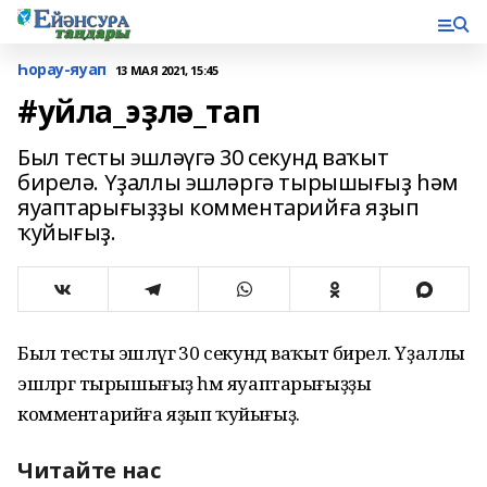
Һорау-яуап
13 МАЯ 2021, 15:45
#уйла_эҙлә_тап
Был тесты эшләүгә 30 секунд ваҡыт
бирелә. Үҙаллы эшләргә тырышығыҙ һәм
яуаптарығыҙҙы комментарийға яҙып
ҡуйығыҙ.
Был тесты эшләүгә 30 секунд ваҡыт бирелә. Үҙаллы
эшләргә тырышығыҙ һәм яуаптарығыҙҙы
комментарийға яҙып ҡуйығыҙ.
Читайте нас