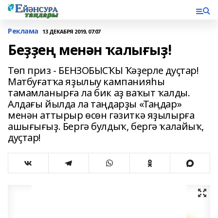
Реклама
13 ДЕКАБРЯ 2019, 07:07
Беҙҙең менән ҡалығыҙ!
Төп приз - БЕНЗОБЫСҠЫ Ҡәҙерле дуҫтар!
Матбуғатҡа яҙылыу кампанияһы
тамамланырға ла бик аҙ ваҡыт ҡалды.
Алдағы йылда ла таңдарҙы «Таңдар»
менән аттырыр өсөн гәзиткә яҙылырға
ашығығыҙ. Бергә булдыҡ, бергә ҡалайыҡ,
дуҫтар!