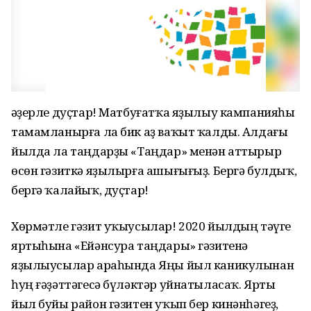
Ҡәҙерле дуҫтар! Матбуғатҡа яҙылыу кампанияһы
тамамланырға ла бик аҙ ваҡыт ҡалды. Алдағы
йылда ла таңдарҙы «Таңдар» менән аттырыр
өсөн гәзиткә яҙылырға ашығығыҙ. Бергә булдыҡ,
бергә ҡалайыҡ, дуҫтар!
Хөрмәтле гәзит уҡыусылар! 2020 йылдың тәүге
яртыһына «Ейәнсура таңдары» гәзитенә
яҙылыусылар араһында Яңы йыл каникулынан
һуң ғәҙәттәгесә бүләктәр уйнатыласаҡ. Ярты
йыл буйы район гәзитен уҡып бер кинәнһәгеҙ,