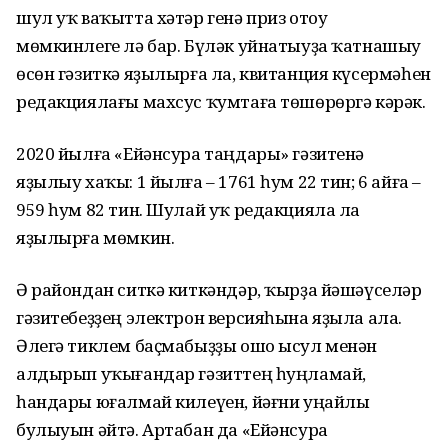
шул уҡ ваҡытта хәтәр генә приз отоу
мөмкинлеге лә бар. Бүләк уйнатыуҙа ҡатнашыу
өсөн гәзиткә яҙылырға ла, квитанция күсермәһен
редакциялағы махсус ҡумтаға төшөрөргә кәрәк.
2020 йылға «Ейәнсура таңдары» гәзитенә
яҙылыу хаҡы: 1 йылға – 1761 һум 22 тин; 6 айға –
959 һум 82 тин. Шулай уҡ редакцияла ла
яҙылырға мөмкин.
Ә райондан ситкә киткәндәр, ҡырҙа йәшәүселәр
гәзитебеҙҙең электрон версияһына яҙыла ала.
Әлегә тик­лем баҫмабыҙҙы ошо ысул менән
алдырып уҡығандар гәзиттең һуңламай,
һандары юғалмай килеүен, йәғни уңайлы
булыуын әйтә. Артабан да «Ейәнсура