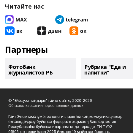
Читайте нас
Партнеры
Фотобанк
Рубрика "Еда и
журналистов РБ
напитки"
© "Ейәнсура таңдары" гәзите сайты, 2020-2026
Об использовании персональных данных
Гәзит Элемтә, мәғлүмәт технологиялары һәм киң коммуникациялар
өлкәһендә күҙәтеү буйынса федераль хеҙмәттең Башҡортостан
Республикаһы буйынса идаралығында теркәлде. ПИ ТУ02-
01803-сө теркәү һаны 2025 йылдың 19 майында бирелгән.