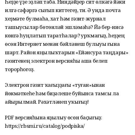
Һеҙҙе үҙе эҙләп таба. Ниндәйҙер сит өлкәгә йәки
илгә сәфәргә сығып киттегеҙ, ти. Ә унда почта
хеҙмәте булмаһа, хат һәм гәзит-журнал
ташыусылар бөтөнләй эшләмәһә? Йә бер-нисә
көнгә һуңлатып таратһалар? Ҡурҡмағыҙ, һеҙҙең
өсөн Интернет менән бәйләнеш булыуы ғына
шарт. Район яңылыҡтарын «Ейәнсура таңдары»
гәзитенең электрон версияһы аша белеп
торорһоғоҙ.
Электрон гәзит ҡағыҙҙағы «туған»ынан
йөкмәткеһе һәм биҙәлеше буйынса тамсы ла
айырылмай. Рәхәтләнеп уҡығыҙ!
PDF версияһына яҙылыу өсөн баҫығыҙ:
https://rbsmi.ru/catalog/podpiska/