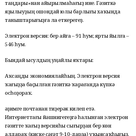
таңдары»нан айырылмаһағыҙ ине. Гәзиткә
яҙылыуҙың ошондай юлы барлығы хаҡында
таныштарығыҙға ла еткерегеҙ.
Электрон версия: бер айға – 91 һум; ярты йылға –
546 һум.
Бындай ысулдың уңайлы яҡтары:
Аҡсаңды экономиялайһың. Электрон версия
ҡағыҙҙа баҫылған гәзиткә ҡарағанда күпкә
осһоҙораҡ.
Ҡәҙимге почтанан тиҙерәк килеп етә.
Интернеттағы йәшнигегеҙгә һалынған электрон
гәзитте ҡағыҙ версияһы сығырҙан бер көн
алдараҡ (киске сәғәт 9-10-дарҙа) уҡыясаҡһығыҙ.