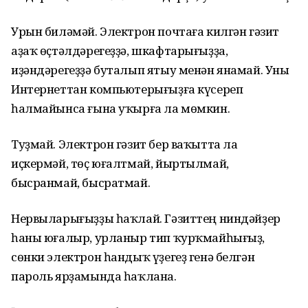
Урын биләмәй. Электрон почтаға килгән гәзит
аҙаҡ өҫтәлдәрегеҙҙә, шкафтарығыҙҙа,
иҙәндәрегеҙҙә буталып ятыу менән янамай. Уны
Интернеттан компьютерығыҙға күсереп
һалмайынса ғына уҡырға ла мөмкин.
Туҙмай. Электрон гәзит бер ваҡытта ла
иҫкермәй, төҫ юғалтмай, йыртылмай,
бысранмай, бысратмай.
Нервыларығыҙҙы һаҡлай. Гәзиттең ниндәйҙер
һаны юғалыр, урланыр тип ҡурҡмайһығыҙ,
сөнки электрон һандыҡ үҙегеҙ генә белгән
пароль ярҙамында һаҡлана.