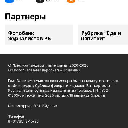
Партнеры
Фотобанк
Рубрика "Еда и
журналистов РБ
напитки"
© "Ейәнсура таңдары" гәзите сайты, 2020-2026
Об использовании персональных данных
Гәзит Элемтә, мәғлүмәт технологиялары һәм киң коммуникациялар
өлкәһендә күҙәтеү буйынса федераль хеҙмәттең Башҡортостан
Республикаһы буйынса идаралығында теркәлде. ПИ ТУ02-
01803-сө теркәү һаны 2025 йылдың 19 майында бирелгән.
Баш мөхәррир: Ә.М. Әйүпова.
Телефон
8 (34785) 2-15-26