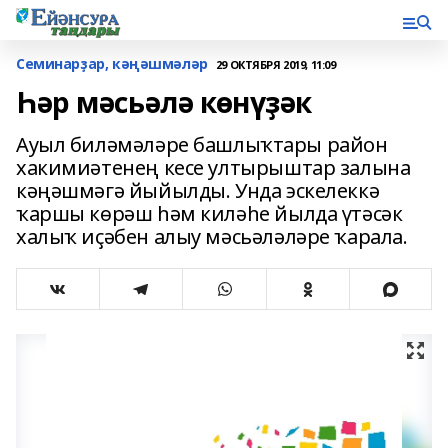
Семинарҙар, кәңәшмәләр
29 ОКТЯБРЯ 2019, 11:09
Һәр мәсьәлә көнүҙәк
Ауыл биләмәләре башлыҡтары район
хакимиәтенең кесе ултырыштар залына
кәңәшмәгә йыйылды. Унда эскелеккә
ҡаршы көрәш һәм киләһе йылда үтәсәк
халыҡ иҫәбен алыу мәсьәләләре ҡарала.