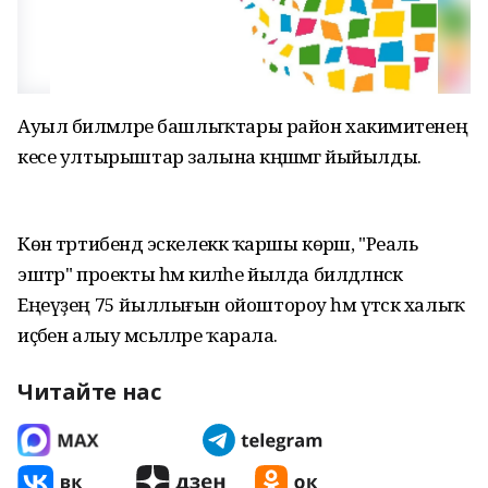
Ауыл биләмәләре башлыҡтары район хакимиәтенең
кесе ултырыштар залына кәңәшмәгә йыйылды.
Көн тәртибендә эскелеккә ҡаршы көрәш, "Реаль
эштәр" проекты һәм киләһе йылда билдәләнәсәк
Еңеүҙең 75 йыллығын ойоштороу һәм үтәсәк халыҡ
иҫәбен алыу мәсьәләләре ҡарала.
Читайте нас