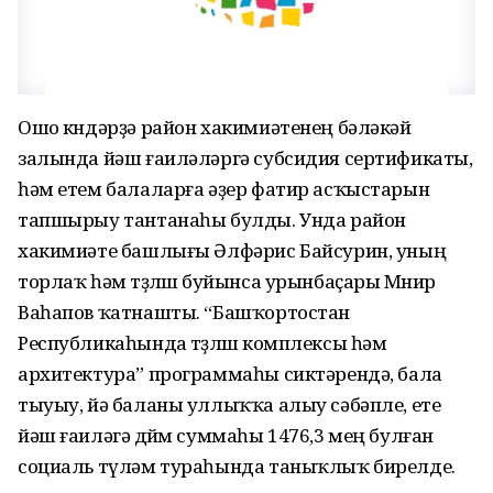
Ошо көндәрҙә район хакимиәтенең бәләкәй
залында йәш ғаиләләргә субсидия сертификаты,
һәм етем балаларға әҙер фатир асҡыстарын
тапшырыу тантанаһы булды. Унда район
хакимиәте башлығы Әлфәрис Байсурин, уның
торлаҡ һәм төҙөлөш буйынса урынбаҫары Мөнир
Ваһапов ҡатнашты. “Башҡортостан
Республикаһында төҙөлөш комплексы һәм
архитектура” программаһы сиктәрендә, бала
тыуыу, йә баланы уллыҡҡа алыу сәбәпле, ете
йәш ғаиләгә дөйөм суммаһы 1476,3 мең булған
социаль түләм тураһында таныҡлыҡ бирелде.