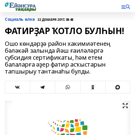
Социаль өлкә
22 ДЕКАБРЯ 2017, 08:48
ФАТИРҘАР ҠОТЛО БУЛҺЫН!
Ошо көндәрҙә район хакимиәтенең
бәләкәй залында йәш ғаиләләргә
субсидия сертификаты, һәм етем
балаларға әҙер фатир асҡыстарын
тапшырыу тантанаһы булды.