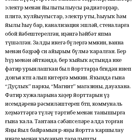
электр менән йылытылыусы радиаторҙар,
плитә, ҡулйыуғыстар, электр уты, һыуыҡ һәм
йылы һыу бар, канализация эшләй, стеналарға
обой йәбештерелгән, иҙәнгә һәйбәт япма
түшәлгән. Залды икегә бүлергә мөмкин, ванна
менән бәҙрәф өсөн айырым бүлмә ҡаралған. Бер
һүҙ менән әйткәндә, бер ҡыйыҡ аҫтында ике
фатир урынлашҡан был йорттарҙа бөгөндән инеп
донъя көтөп алып китергә мөмкин. Яҡында ғына
“Дуҫлыҡ” паркы, “Магнит” магазины, дауахана.
Фатир хужаларына хәҙер йорттарын үҙ
исемдәренә рәсмиләштереп бөтөп, коммуналь
хеҙмәттәргә түләү тәртибе менән танышырға
ғына ҡала. Тантана сәбәпселәре алда торған
Яңы йыл байрамын өр-яңы йортта ҡаршылау
ниәте менән ҡыуанып таралышты.