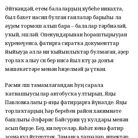
Әйткәндәй, етем балаларҙың күбеһе никахта,
был бәхет насип булған ғаиләләр барыһы ла
әүҙем тормош алып бара – балалар тәрбиәләй,
уҡый, эшләй. Опекундарынан һораштырыуҙан
күренеүенсә, фатирға сиратҡа документтар
йыйыуҙа әллә ни ҡыйынлыҡтар булмаған, әҙер
торлаҡ алыу өсөн бер нисә йыл көтөү ҙә донъя
мәшәҡәттәре менән һиҙелмәй ҙә үткән.
Рәсми өлөш тамамлағандан һуң сарала
ҡатнашыусылар автобусҡа ултырып, Яңы
Павловкалағы өр-яңы фатирҙарға йүнәлде. Яңы
торлаҡтарҙың һәр береһен район хакимиәте
башлығы Әлфәрис Байсурин үҙ ҡулдары менән
асып бирҙе. Беҙ, килеүселәр, йәһәт кенә фатир
эсенә күҙ йүгерттек. Заманса тәҙрәләр, ишектәр,