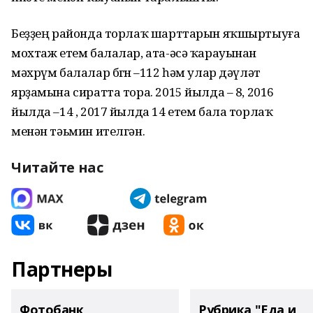
Беҙҙең районда торлаҡ шарттарын яҡшыртыуға
мохтаж етем балалар, ата-әсә ҡарауынан
мәхрүм балалар бөгөн –112 һәм улар дәүләт
ярҙамына сиратта тора. 2015 йылда – 8, 2016
йылда –14 , 2017 йылда 14 етем бала торлаҡ
менән тәьмин ителгән.
Читайте нас
Партнеры
Фотобанк
Рубрика "Еда и