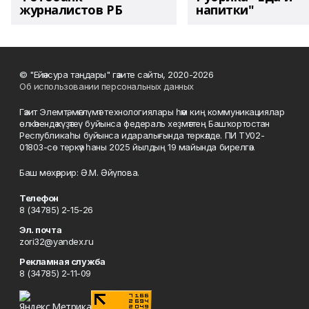
журналистов РБ
напитки"
© "Ейәнсура таңдары" гәзите сайты, 2020-2026
Об использовании персональных данных
Гәзит Элемтә, мәғлүмәт технологиялары һәм киң коммуникациялар
өлкәһендә күҙәтеү буйынса федераль хеҙмәттең Башҡортостан
Республикаһы буйынса идаралығында теркәлде. ПИ ТУ02-
01803-сө теркәү һаны 2025 йылдың 19 майында бирелгән.
Баш мөхәррир: Ә.М. Әйүпова.
Телефон
8 (34785) 2-15-26
Эл. почта
zori32@yandex.ru
Рекламная служба
8 (34785) 2-11-09