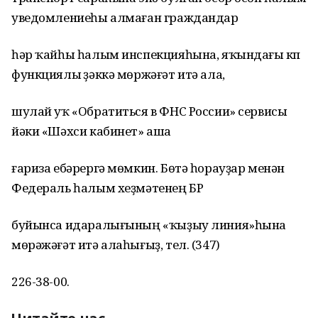
уведомлениеһы алмаған граждандар
һәр ҡайһы һалым инспекцияһына, яҡындағы күп
функциялы үҙәккә мөржәғәт итә ала,
шулай уҡ «Обратиться в ФНС России» сервисы
йәки «Шәхси кабинет» аша
ғариза ебәрергә мөмкин. Бөтә һорауҙар менән
Федераль һалым хеҙмәтенең БР
буйынса идаралығының «ҡыҙыу линия»һына
мөрәжәғәт итә алаһығыҙ, тел. (347)
226-38-00.