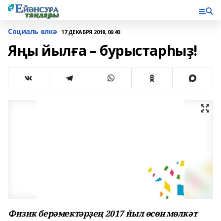
Социаль өлкә
17 ДЕКАБРЯ 2018, 06:40
Яңы йылға – бурыстарһыҙ!
Физик берәмектәрҙең 2017 йыл өсөн мөлкәт