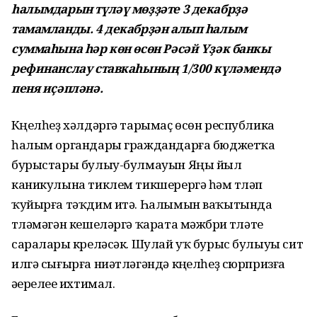
һалымдарын түләү мөҙҙәте 3 декабрҙә
тамамланды. 4 декабрҙән алып һалым
суммаһына һәр көн өсөн Рәсәй Үҙәк банкы
рефинанслау ставкаһының 1/300 күләмендә
пеня иҫәпләнә.
Күңелһеҙ хәлдәргә тарымаҫ өсөн республика
һалым органдары граждандарға бюджетҡа
бурыстары булыу-булмауын Яңы йыл
каникулына тиклем тикшерергә һәм түләп
ҡуйырға тәҡдим итә. Һалымын ваҡытында
түләмәгән кешеләргә ҡарата мәжбүри түләтеү
саралары күреләсәк. Шулай уҡ бурыс булыуы сит
илгә сығырға ниәтләгәндә күңелһеҙ сюрпризға
әүерелеүе ихтимал.