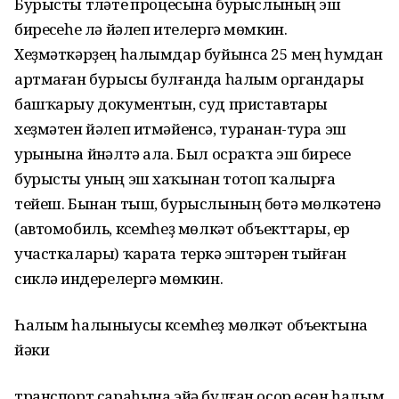
Бурысты түләтеү процесына бурыслының эш
биреүсеһе лә йәлеп ителергә мөмкин.
Хеҙмәткәрҙең һалымдар буйынса 25 мең һумдан
артмаған бурысы булғанда һалым органдары
башҡарыу документын, суд приставтары
хеҙмәтен йәлеп итмәйенсә, туранан-тура эш
урынына йүнәлтә ала. Был осраҡта эш биреүсе
бурысты уның эш хаҡынан тотоп ҡалырға
тейеш. Бынан тыш, бурыслының бөтә мөлкәтенә
(автомобиль, күсемһеҙ мөлкәт объекттары, ер
участкалары) ҡарата теркәү эштәрен тыйған
сикләү индерелергә мөмкин.
Һалым һалыныусы күсемһеҙ мөлкәт объектына
йәки
транспорт сараһына эйә булған осор өсөн һалым