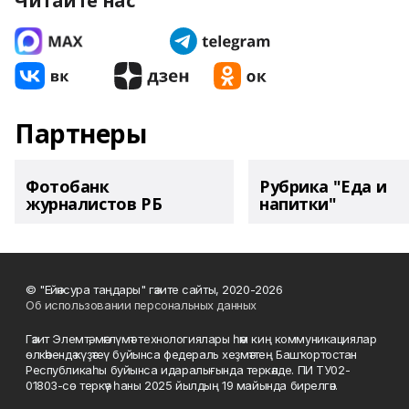
Читайте нас
Партнеры
Фотобанк
Рубрика "Еда и
журналистов РБ
напитки"
© "Ейәнсура таңдары" гәзите сайты, 2020-2026
Об использовании персональных данных
Гәзит Элемтә, мәғлүмәт технологиялары һәм киң коммуникациялар
өлкәһендә күҙәтеү буйынса федераль хеҙмәттең Башҡортостан
Республикаһы буйынса идаралығында теркәлде. ПИ ТУ02-
01803-сө теркәү һаны 2025 йылдың 19 майында бирелгән.