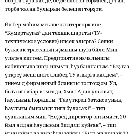
осорға тура килде, беҙҙе онотоп ебәрмәһендәр тип,
торба ҡасан булырын белешеп торҙоҡ.
Йәнә бер мөһим мәсьәләне хәл итергә кәрәк ине –
“Күмертаугаз”дан техник шартты (ТУ-
техническое условие) нисек алырға? Сөнки
буласаҡ трассаның яҙмышы шуға бәйле. Мин
уларға киттем. Предприятие начальнигы
кабинетына инер-инмәѕтән, һүҙ башланым. “Беҙ газ
үткәреү менән шөғөлләнәбеҙ, ТУ алырға килдем”, –
тинем дә фирменный бланкты тотторҙом. Ул,
быға иғтибар итмәгәндәй, Хәмит Арин улының
һаулығын һорашты. “Газ үткәреп бөткәнсе уның
һаулығы бынамын тигән буласаҡ!” – тип
яуапланым мин. “Һеҙҙең директор оптимист, 20
йыл алдан һаулығын билдәләп ҡуйған”, – тип
йылмайҙы ла имзаһын ҡуйҙы. “Был эш шулай 20