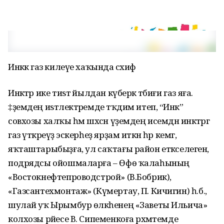
Инәккә газ килеүе хаҡында сәхифә
Инәктәр ике тиѕтә йылдан күберәк тәбиғи газ яға.
‡ҙемдең иѕтәлектәремде тәҡдим итеп, “Инәк”
совхозы халҡы һәм шәхсән үҙемдең исемдән инәктәргә
газ үткәреүҙә эскерһеҙ ярҙам иткән һәр кемгә,
яҡташтарыбыҙға, ул саҡтағы район етәкселегенә,
подрядсы ойошмаларға – Өфө ҡалаһының
«Востокнефтепроводстрой» (В.Бобрик),
«Газсантехмонтаж» (Күмертау, П. Кичигин) һ.б.,
шулай уҡ Ырымбур өлкәһенең «Заветы Ильича»
колхозы рәйесе В. Сипеменкоға рәхмәтемде