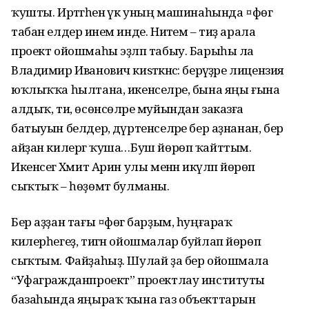
ҡушты. Иртәгәһенә үк уның машинаһында ¤фөгә
табан елдерә инем инде. Ниәтем – тиҙ арала
проект ойошмаһы эҙләп табыу. Барыһы ла
Владимир Иванович киѕәткәнсә: берәүҙәре лицензия
юҡлыҡҡа һылтана, икенселәре, бына яңы ғына
алдыҡ, ти, өсөнсөләре муйындан заказға
батыуын белдерә, дүртенселәре бер аҙнанан, бер
айҙан килергә ҡуша…Буш йөрөп ҡайттым.
Икенсегә Хәмит Арин улы менән икәүләп йөрөп
сыҡтыҡ – һөҙөмтә булманы.
Бер аҙҙан тағы ¤фөгә барҙым, һуңғараҡ
килерһегеҙ, тигән ойошмалар буйлап йөрөп
сыҡтым. Файҙаһыҙ. Шулай ҙа бер ойошмала
“Уфагражданпроект” проектлау институты
базаһында яңыраҡ ҡына газ объекттарын