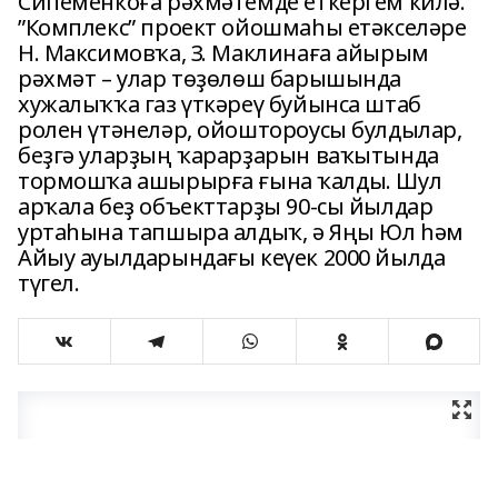
Сипеменкоға рәхмәтемде еткергем килә.
”Комплекс” проект ойошмаһы етәкселәре
Н. Максимовҡа, З. Маклинаға айырым
рәхмәт – улар төҙөлөш барышында
хужалыҡҡа газ үткәреү буйынса штаб
ролен үтәнеләр, ойоштороусы булдылар,
беҙгә уларҙың ҡарарҙарын ваҡытында
тормошҡа ашырырға ғына ҡалды. Шул
арҡала беҙ объекттарҙы 90-сы йылдар
уртаһына тапшыра алдыҡ, ә Яңы Юл һәм
Айыу ауылдарындағы кеүек 2000 йылда
түгел.