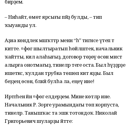
бирҙем.
– Ниһайәт, өмөт ярсығы пәйҙә булды, – тип
ҡыуанды ул.
Аҙна көндәлек мәшәҡәттәр менән “һә” тигәнсе үтеп тә
китте. ¤фөгә шылтыратып һөйләштек, начальник
ҡайтты, килә алаһығыҙ, договор төҙөү өсөн мисәт
алырға онотмағыҙ, тинеләр теге оста. Был һүҙҙәрҙе
ишеткәс, ҡулдан трубка төшөп китә яҙҙы. Был
беҙҙең өсөн, бәләкәй булһа ла, еңеү ине!
Иртәгәһенә йәнә ¤фөгә елдерҙем. Мине көтәләр ине.
Начальник Р. Зорге урамындағы төп корпуста,
тинеләр. Танышҡас та эшкә тотондоҡ. Николай
Григорьевич шуларҙы әйтте: