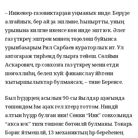
– Инженер-газовиктарҙан уңманыҡ инде. Берәүҙе
алғайныҡ, бер ай ҙа эшләмәне, һыпыртты, уның
урынына килгәне икенсе көн инде эштә юҡ. Әлегә
газ үткәреү эштәренә минең төҙөлөш буйынса
урынбаѕарым Рәил Сарбаев кураторлыҡ итә. Ул
автогараж тирәһендә булырға тейеш. Сөләймән
Асҡарович, әгәр совхозға газ үткәреү менән етди
шөғөлләнһәң, белеп ҡуй: финанслау йәһәтенән
ҡытыршылыҡтар булмаясаҡ, – тине Беренсе.
Был һүҙҙәрҙең асылын 90-сы йылдар аҙағында
төшөндөм һәм аҙаҡ гел хәтерҙә тоттом. Ниндәй
алтын һүҙҙәр булған икән! Сөнки “Инәк” совхозында
“аҡса юҡ” тигән төшөнсә бөтөнләй булманы. Токарь
Борис әйтмешләй, 13 механиктың һәр береһенең