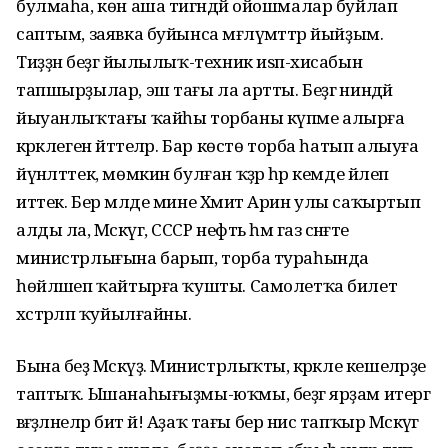
булмаһа, көн аша тигәндәй ойошмалар буйлап
саптым, заявка буйынса мәғлүмәттәр йыйҙым.
Тиҙҙән беҙгә йылылыҡ-техник иѕәп-хисабын
тапшырҙылар, эш тағы ла артты. Беҙгә ниндәй
йыуанлыҡтағы ҡайһы торбаны күпме алырға
кәрәклеген әйттеләр. Бар көстө торба һатып алыуға
йүнәлттек, мөмкин булған ҡәҙәр һәр кемде йәлеп
иттек. Бер мәлде мине Хәмит Арин улы саҡыртып
алды ла, Мәскәүгә, СССР нефть һәм газ сәнәғәте
министрлығына барып, торба тураһында
һөйләшеп ҡайтырға ҡушты. Самолетҡа билет
хәстәрләп ҡуйылғайны.
Бына беҙ Мәскәүҙә. Министрлыҡты, кәрәкле кешеләрҙе
таптыҡ. Ышанаһығыҙмы-юҡмы, беҙгә ярҙам итергә
вәғәҙәләнеләр бит әй! Аҙаҡ тағы бер нисә тапҡыр Мәскәүгә