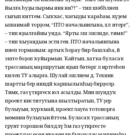
йылға һуҙылырмы икән ни?!” – тип шөбһәләнеп
сығып киттем. Сыҡҡас, ҡағыҙҙы ҡараһам, күҙемә
ышанмай торҙом, “ПТО начальнигына, хәл итергә”,
– тип яҙылғайны унда. “Ярты эш эшләнде, тимәк!”
– тип ҡыуандым эстән генә. ПТО начальнигына
инеп торманым: артыҡ һорау бирә башлаһа, йә
эште боҙоп ҡуйырмын. Ҡайтып, хатҡа буласаҡ
трассаның маршрутын яҙып бөтөргә лә иртәгеһенә
килеп ТУ алырға. Шулай эшләнем дә. Техник
шартты бер ниндәй ҡаршылыҡһыҙ бирҙеләр.
Тимәк, газ үткәргескә юл асылды. Мин шундуҡ
проект институтына шылтыратып, ТУ әҙер
булыуын, ҡурҡмай, проектлауға тотонорға
мөмкин булыуын әйттем. Буласаҡ трассаның
грунт торошон билдәләү һәм газ үткәргесте
проектлау өсөн ике көндән быраулау машинаһы