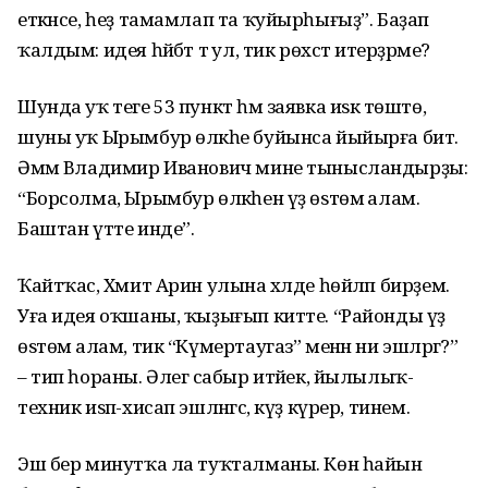
еткәнсе, һеҙ тамамлап та ҡуйырһығыҙ”. Баҙап
ҡалдым: идея һәйбәт тә ул, тик рөхсәт итерҙәрме?
Шунда уҡ теге 53 пункт һәм заявка иѕкә төштө,
шуны уҡ Ырымбур өлкәһе буйынса йыйырға бит.
Әммә Владимир Иванович мине тынысландырҙы:
“Борсолма, Ырымбур өлкәһен үҙ өѕтөмә алам.
Баштан үтте инде”.
Ҡайтҡас, Хәмит Арин улына хәлде һөйләп бирҙем.
Уға идея оҡшаны, ҡыҙығып китте. “Районды үҙ
өѕтөмә алам, тик “Күмертаугаз” менән ни эшләргә?”
– тип һораны. Әлегә сабыр итәйек, йылылыҡ-
техник иѕәп-хисап эшләнгәс, күҙ күрер, тинем.
Эш бер минутҡа ла туҡталманы. Көн һайын