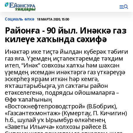
Социаль өлкә
18 МАРТА 2020, 15:00
Районға - 90 йыл. Инәккә газ
килеүе хаҡында сәхифә
Инәктәр ике тиҫтә йылдан күберәк тәбиғи
газ яға. Үҙемдең иҫтәлектәремде тәҡдим
итеп, “Инәк” совхозы халҡы һәм шәхсән
үҙемдең исемдән инәктәргә газ үткәреүҙә
эскерһеҙ ярҙам иткән һәр кемгә,
яҡташтарыбыҙға, ул саҡтағы район
етәкселегенә, подрядсы ойошмаларға –
Өфө ҡалаһының
«Востокнефтепроводстрой» (В.Бобрик),
«Газсантехмонтаж» (Күмертау, П. Кичигин)
һ.б., шулай уҡ Ырымбур өлкәһенең
«Заветы Ильича» колхозы рәйесе В.