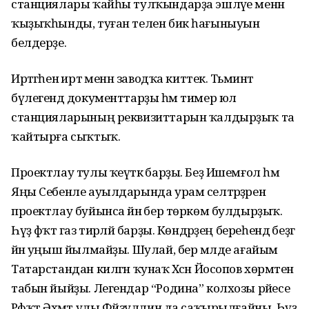
станциялары ҡайһы тулҡындарҙа эшләүе менән
ҡыҙыҡһынды, туған телен бик һағыныуын
белдерҙе.
Иртәгәһенә иртә менән заводҡа киттек. Тәьминәт
бүлегендә документтарҙы һәм тимер юл
станцияларының реквизиттарын ҡалдырҙыҡ та
ҡайтырға сыҡтыҡ.
Проектлау тулы ҡеүәткә барҙы. Беҙ Ишемғол һәм
Яңы Себенле ауылдарында урам селтәрҙәрен
проектлау буйынса йәнә бер төркөм булдырҙыҡ.
Һүҙ фәҡәт газ тирәләй барҙы. Көндәрҙең береһендә беҙгә
йәнә уңыш йылмайҙы. Шулай, бер мәлде ағайым
Татарстандан килгән ҡунаҡ Хәсән Йосопов хөрмәтенә
табын йыйҙы. Легендар “Родина” колхозы рәйесе
Рәфҡәт Әхмәт улы Фәйзуллин да саҡырылғайны. Һүҙ