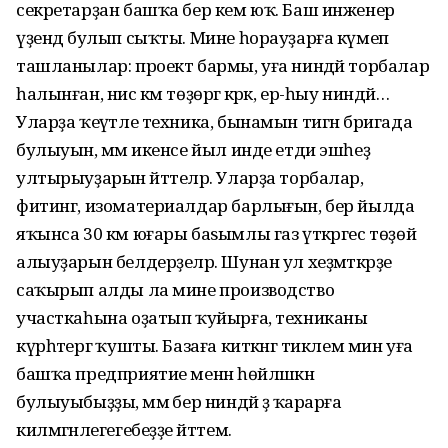
секретарҙан башҡа бер кем юҡ. Баш инженер
үҙендә булып сыҡты. Мине һорауҙарға күмеп
ташланылар: проект бармы, уға ниндәй торбалар
һалынған, нисә км төҙөргә кәрәк, ер-һыу ниндәй…
Уларҙа ҡеүәтле техника, бынамын тигән бригада
булыуын, әммә икенсе йыл инде етди эшһеҙ
ултырыуҙарын әйттеләр. Уларҙа торбалар,
фитинг, изоматериалдар барлығын, бер йылда
яҡынса 30 км юғары баѕымлы газ үткәргес төҙөй
алыуҙарын белдерҙеләр. Шунан ул хеҙмәткәрҙе
саҡырып алды ла мине производство
участкаһына оҙатып ҡуйырға, техниканы
күрһәтергә ҡушты. Базаға киткәнгә тиклем мин уға
башҡа предприятие менән һөйләшкән
булыуыбыҙҙы, әммә бер ниндәй ҙә ҡарарға
килмәгәнлегегебеҙҙе әйттем.