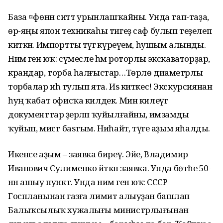
База ¤фөнән ситтә урынлашҡайны. Унда тап-таҙа,
өр-яңы япон техникаһы тигеҙ саф булып теҙелеп
киткән. Импортты тәүгә күреүем, һушым алынды.
Нимә генә юҡ: сүмесле һәм роторлы экскаваторҙар,
крандар, торба һалғыстар…Төрлө диаметрлы
торбалар иһә тулып ята. Иѕ киткес! Экскурсиянан
һуң ҡабат офисҡа килдек. Мин килеүгә
документтар әҙерләп ҡуйылғайны, имзамды
ҡуйып, мисәт баѕтым. Ниһайәт, тәүге аҙым яһалды.
Икенсе аҙым – заявка биреү. Эйе, Владимир
Иванович Сулименко әйткән заявка. Унда бөтәһе 50-
нән ашыу пункт. Унда нимә генә юҡ: СССР
Госпланынан газға лимит алыуҙан башлап
Балыҡсылыҡ хужалығы министрлығынан