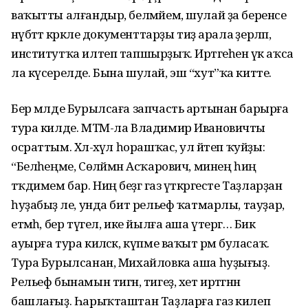
ваҡытты алғандыр, белмәйем, шулай ҙа беренсе
нәүбәттә кәрәкле документтарҙы тиҙ арала әҙерләп,
институтҡа илтеп тапшырҙыҡ. Иртәгеһенә үк аҡса
ла күсерелде. Бына шулай, эш “хут”ҡа китте.
Бер мәлде Бурылсаға запчасть артынан барырға
тура килде. МТМ-ла Владимир Ивановичты
осраттым. Хәл-әхүәл һорашҡас, ул әйтеп ҡуйҙы:
“Беләһеңме, Сөләймән Асҡарович, минең һиңә
тәҡдимем бар. Ниңә беҙгә газ үткәргесте Таҙларҙан
һуҙабыҙ әле, унда бит рельеф ҡатмарлы, тауҙар,
етмәһә, бер түгел, ике йылға аша үтергә… Бик
ауырға тура киләсәк, күпме ваҡыт әрәм буласаҡ.
Тура Бурылсанан, Михайловка аша һуҙығыҙ.
Рельеф бынамын тигән, тигеҙ, хет иртәгәнән
башлағыҙ. Һарыҡташтан Таҙларға газ килеп