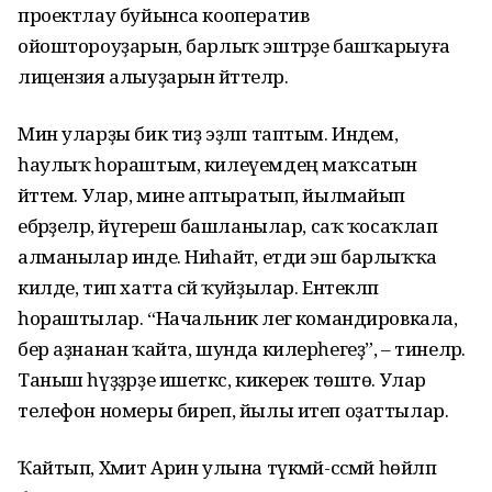
проектлау буйынса кооператив
ойоштороуҙарын, барлыҡ эштәрҙе башҡарыуға
лицензия алыуҙарын әйттеләр.
Мин уларҙы бик тиҙ эҙләп таптым. Индем,
һаулыҡ һораштым, килеүемдең маҡсатын
әйттем. Улар, мине аптыратып, йылмайып
ебәрҙеләр, йүгерешә башланылар, саҡ ҡосаҡлап
алманылар инде. Ниһайәт, етди эш барлыҡҡа
килде, тип хатта сәй ҡуйҙылар. Ентекләп
һораштылар. “Начальник әлегә командировкала,
бер аҙнанан ҡайта, шунда килерһегеҙ”, – тинеләр.
Таныш һүҙҙәрҙе ишеткәс, кикерек төштө. Улар
телефон номеры биреп, йылы итеп оҙаттылар.
Ҡайтып, Хәмит Арин улына түкмәй-сәсмәй һөйләп