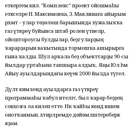
еткергем килә. ”Комплекс” проект ойошмаһы
етәкселәре Н. Максимовҡа, З. Маклинаға айырым
рәхмәт – улар төҙөлөш барышында хужалыҡҡа
газ үткәреү буйынса штаб ролен үтәнеләр,
ойоштороусы булдылар, беҙгә уларҙың
ҡарарҙарын ваҡытында тормошҡа ашырырға
ғына ҡалды. Шул арҡала беҙ объекттарҙы 90-сы
йылдар уртаһына тапшыра алдыҡ, ә Яңы Юл һәм
Айыу ауылдарындағы кеүек 2000 йылда түгел.
Дәүләт кимәлендә ауылдарға газ үткәреү
программаһы ҡабул ителгәс, был ҡарар беҙҙең
совхозға ла килеп етте. Нәҡ ҡайһы көндә икәнен
онотҡанмын, хәтирәләремде дөйөмләштереберәк
яҙам.