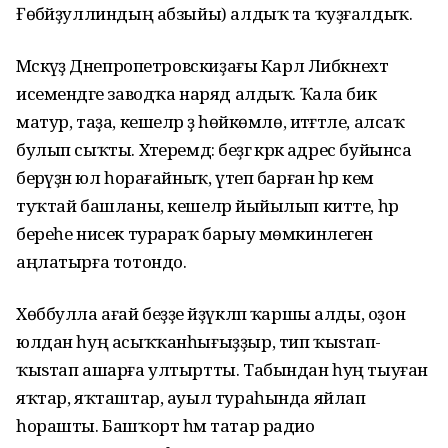
Ғөбәйҙуллиндың абзыйы) алдыҡ та ҡуҙғалдыҡ.
Мәскәүҙә Днепропетровскиҙағы Карл Либкнехт
исемендәге заводҡа наряд алдыҡ. Ҡала бик
матур, таҙа, кешеләр ҙә һөйкөмлө, итәғәтле, алсаҡ
булып сыҡты. Хәтеремдә: беҙгә кәрәк адрес буйынса
берәүҙән юл һорағайныҡ, үтеп барған һәр кем
туҡтай башланы, кешеләр йыйылып китте, һәр
береһе нисек турараҡ барыу мөмкинлеген
аңлатырға тотондо.
Хөббулла ағай беҙҙе әйҙүкләп ҡаршы алды, оҙон
юлдан һуң асыҡҡанһығыҙҙыр, тип ҡыѕтап-
ҡыѕтап ашарға ултыртты. Табындан һуң тыуған
яҡтар, яҡташтар, ауыл тураһында яйлап
һорашты. Башҡорт һәм татар радио