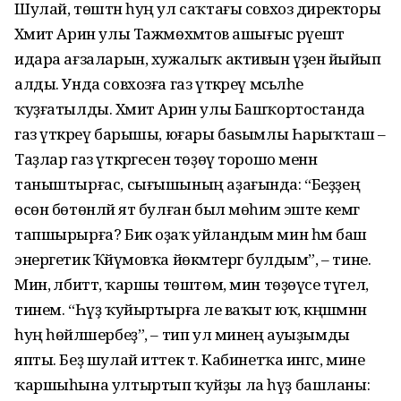
Шулай, төштән һуң ул саҡтағы совхоз директоры
Хәмит Арин улы Тажмөхәмәтов ашығыс рәүештә
идара ағзаларын, хужалыҡ активын үҙенә йыйып
алды. Унда совхозға газ үткәреү мәсьәләһе
ҡуҙғатылды. Хәмит Арин улы Башҡортостанда
газ үткәреү барышы, юғары баѕымлы Һарыҡташ –
Таҙлар газ үткәргесен төҙөү торошо менән
таныштырғас, сығышының аҙағында: “Беҙҙең
өсөн бөтөнләй ят булған был мөһим эште кемгә
тапшырырға? Бик оҙаҡ уйландым мин һәм баш
энергетик Ҡәйүмовҡа йөкмәтергә булдым”, – тине.
Мин, әлбиттә, ҡаршы төштөм, мин төҙөүсе түгел,
тинем. “Һүҙ ҡуйыртырға әле ваҡыт юҡ, кәңәшмәнән
һуң һөйләшербеҙ”, – тип ул минең ауыҙымды
япты. Беҙ шулай иттек тә. Кабинетҡа ингәс, мине
ҡаршыһына ултыртып ҡуйҙы ла һүҙ башланы: