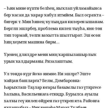
– Һин мине күптән беләһең, ныҡлап уйламайынса
бер ҡасан да ҡарар ҡабул итмәйем. Был осраҡта –
бигерәк тә. Мин һинең ҡулыңдан килеренә ышанам.
Бергәләп эшләрбеҙ, проблема килеп тыуһа, көн-төн
тип тормай, теләгән ваҡытта шылтырат. Эш өсөн
һиңә хеҙмәти машина бирәм…
Үҙенең дәлилдәре менән миңә ҡаршылашырлыҡ
урын ҡалдырманы. Ризалаштым.
Ул төндө күҙгә йоҡо инмәне. Ни эшләргә? Эште
ҡайҙан башларға? Беләм, Домбаровка-
Һарыҡташ-Таҙлар юғары баѕымлы газ үткәргесе
һалына, Васильевкаға еткәндәр. Бурылса ауылы
халҡы геү килеп өйҙәренә газ үткәреп ята. Районға
яҡташыбыҙ – Инәк кешеһе Марат Түләбаев