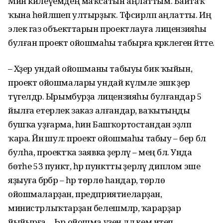
Мин килеүемдең маҡсатын аңлаттым. Байтаҡ
ҡына һөйләшеп ултырҙыҡ. Тәфсирләп аңлатты. Иң
элек газ объекттарын проектлауға лицензияһы
булған проект ойошмаһы табырға кәрәклеген әйтте.
– Хәҙер ундай ойошманы табыуы бик ҡыйын,
проект ойошмалары ундай күләмле эшкә әҙер
түгелдәр. Ырымбурҙа лицензияһы булғандар 5
йылға етерлек заказ алғандар, ваҡытыңды
бушҡа уҙғарма, һин Башҡортостандан эҙләп
ҡара. Йәнә шул: проект ойошмаһы табыу – бер бәлә
булһа, проектҡа заявка әҙерләү – мең бәлә. Унда
бөтәһе 53 пункт, һәр пунктты әҙерләү диплом эше
яҙыуға бәрәбәр – һәр төрлө һандар, төрлө
ойошмаларҙан, предприятиеларҙан,
министрлыҡтарҙан белешмәләр, ҡарарҙар
йыйырға… Һәр ойошма үҙен әллә кем итеп