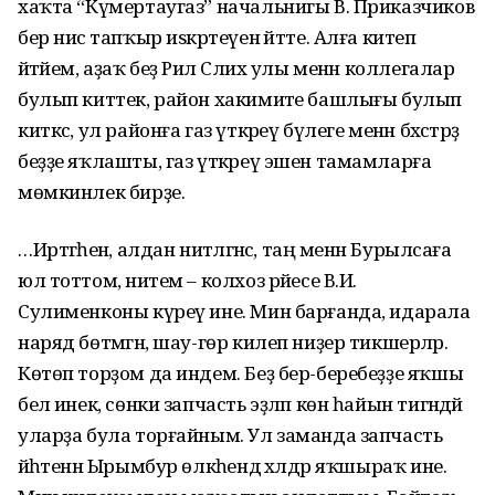
хаҡта “Күмертаугаз” начальнигы В. Приказчиков
бер нисә тапҡыр иѕкәртеүен әйтте. Алға китеп
әйтәйем, аҙаҡ беҙ Рәил Сәлих улы менән коллегалар
булып киттек, район хакимиәте башлығы булып
киткәс, ул районға газ үткәреү бүлеге менән бәхәстәрҙә
беҙҙе яҡлашты, газ үткәреү эшен тамамларға
мөмкинлек бирҙе.
…Иртәгәһенә, алдан ниәтләгәнсә, таң менән Бурылсаға
юл тоттом, ниәтем – колхоз рәйесе В.И.
Сулименконы күреү ине. Мин барғанда, идарала
наряд бөтмәгән, шау-гөр килеп ниҙер тикшерәләр.
Көтөп торҙом да индем. Беҙ бер-беребеҙҙе яҡшы
белә инек, сөнки запчасть эҙләп көн һайын тигәндәй
уларҙа була торғайным. Ул заманда запчасть
йәһәтенән Ырымбур өлкәһендә хәлдәр яҡшыраҡ ине.