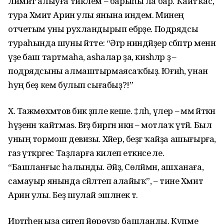
лимит алыуға тиклем – барыһы ла бар. Ҡайтҡас,
тура Хәмит Арин улы янына индем. Минең
отчетым уны рухландырып ебәрҙе. Подрядсы
тураһында шуны әйтте: “Әгәр ниндәйҙер сәбәптәр менән
үҙе баш тартмаһа, аѕһалар ҙа, киѕһәләр ҙә –
подрядсыны алмаштырмаясаҡбыҙ. Юғиһә, унан
һуң беҙ кем булып сығабыҙ?!”
Х. Тажмөхәмәтов бик әҙәпле кеше. ‡лһә, үлер – әммә әйткән
һүҙенән ҡайтмаѕ. Вәғәҙә биргән икән – мотлаҡ үтәй. Был
уның тормош девизы. Хәйер, беҙгә ҡайҙа ашығырға,
газ үткәргес Таҙларға килеп еткәнсе әле.
“Башланғыс һалынды. Әйҙә, Сөләймән, ашханаға,
самауыр янында сәйләтеп алайыҡ”, – тине Хәмит
Арин улы. Беҙ шулай эшләнек тә.
Иртәгәһенә ыҙа сигеп йөрөүҙәр башланды. Күпме