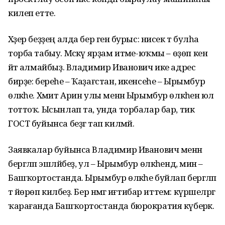
килеп етте.
Хәҙер беҙҙең алда бер генә бурыс: нисек тә булһа
торба табыу. Мәскәү ярҙам итәме-юҡмы – өҙөп кенә
әйтә алмайбыҙ. Владимир Иванович ике адрес
бирҙе: береһе – Ҡаҙағстан, икенсеһе – Ырымбур
өлкәһе. Хәмит Арин улы менән Ырымбур өлкәһенә юл
тоттоҡ. Ысынлап та, унда торбалар бар, тик
ГОСТ буйынса беҙгә тап килмәй.
Заявкалар буйынса Владимир Иванович менән
бергәләп эшләйбеҙ, ул – Ырымбур өлкәһендә, мин –
Башҡортостанда. Ырымбур өлкәһе буйлап бергәләп
тә йөрөп киләбеҙ. Бер нәмәгә иғтибар иттем: күршеләргә
ҡарағанда Башҡортостанда бюрократия күберәк.