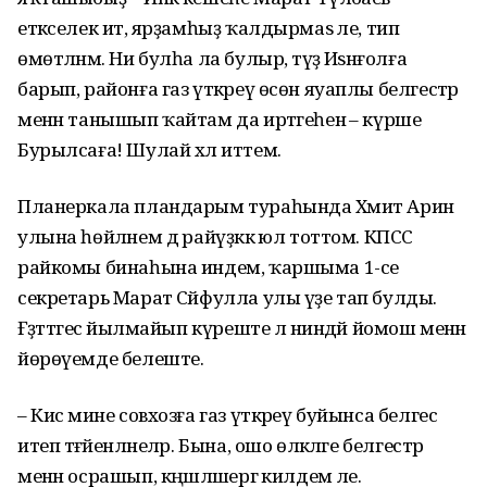
етәкселек итә, ярҙамһыҙ ҡалдырмаѕ әле, тип
өмөтләнәм. Ни булһа ла булыр, тәүҙә Иѕәнғолға
барып, районға газ үткәреү өсөн яуаплы белгестәр
менән танышып ҡайтам да иртәгеһенә – күрше
Бурылсаға! Шулай хәл иттем.
Планеркала пландарым тураһында Хәмит Арин
улына һөйләнем дә райүҙәккә юл тоттом. КПСС
райкомы бинаһына индем, ҡаршыма 1-се
секретарь Марат Сәйфулла улы үҙе тап булды.
Ғәҙәттәгесә йылмайып күреште лә ниндәй йомош менән
йөрөүемде белеште.
– Кисә мине совхозға газ үткәреү буйынса белгес
итеп тәғәйенләнеләр. Бына, ошо өлкәләге белгестәр
менән осрашып, кәңәшләшергә килдем әле.