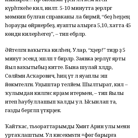
күрһәткеһе килә, инәлтә. 5-10 минутта әҙерләргә
мөмкин булған справканы ла бирмәй, “беҙ һеҙҙең
һорауҙы өйрәнербеҙ, яуапты алырға 5,10, хатта 45
көндән килерһегеҙ”, – тип ебәрәләр.
Әйтелгән ваҡытҡа киләһең. Улар, “хәҙер!” тиҙәр ҙә 5
минут эсендә эшләп тә бирәләр. Заявка әҙерләүгә ярты
йыл ваҡытыбыҙ китте. Бына шулай хәлдәр,
Сөләймән Асҡарович, һиңә үтә лә яуаплы эш
йөкмәтелгән. Уңыштар теләйем. Шылтырат, кил –
ҡулымдан килгәнсә ярҙам итермен, – тип йылы
итеп һаубуллашып ҡалды ул. Ысынлап та,
газды бергәләп үткәрҙек.
Ҡайтҡас, тәьѕораттарымды Хәмит Арин улы менән
уртаҡлаштым. Ул кисекмәѕтән ¤фөгә барырға