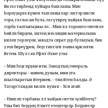
йәнә газ тирәһендә ҡуйыра башланы. Мне
һорауҙарға күмеп ташланылар: эштэәр нисек
тора, газ ҡасан була, газ үткәреү ҡайҙан башлана,
торба таптығыҙмы әле… Мин хәл-торошто ентекле
һөйләп бирҙем, эштең изоляция материалына
килеп терәлеүен, заводта сират ҙур булыуын, бик
әҙ генә биреүҙәрен, ә беҙгә тиѕтәләгән тонна кәрәклеген
әйттем. Шул саҡ Рәфҡәт Әхмәт улы:
– Мин һеҙгә ярҙам итәм. Заводтың генераль
директоры – минең дуѕым, мин уға
шылтыратып әйтермен, – тип әйтеп һалды. Ә
Татарстандан килгән ҡунаҡ – Хәсән ағай:
– Нишләп торбаны әллә ҡайҙан ситтән эҙләйһегеҙ?
Уны бит беҙҙҙең Әлмәттә етештерәләр. Беҙҙекеләр