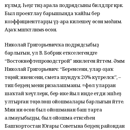
күләмдә. Һеҙгә тиҙ арала подрядсыны билдәләргә кәрәк.
Был проектлау барышында ҡайһы бер
коэффициенттарҙы үҙ-ара килешеү өсөн мөһим.
Аҙаҡ мәшәҡәтләнмәѕ өсөн.
Николай Григорьевичҡа подрядсыбыҙ
барлығын, ул В. Бобрик етәкселегендәге
“Востокнефтепроводстрой” икәнлеген әйттем. Әммә
Николай Григорьевич: “Беренсенән, улар оҙаҡ
төҙөй; икенсенән, смета шундуҡ 20% күтәреләсәк”, –
тип беҙҙең менән ризалашманы. ¤фөлә уларҙан
шаҡтай ҡеүәтлерәк, бер-ике йыл инде етди эшһеҙ
ултырған төҙөлөш ойошмалары барлығын әйтте.
Мин ни өсөн был ойошманан баш тарта
алмауыбыҙҙы, был ойошма етәксеһен
Башҡортостан Юғары Советына беҙҙең райондан