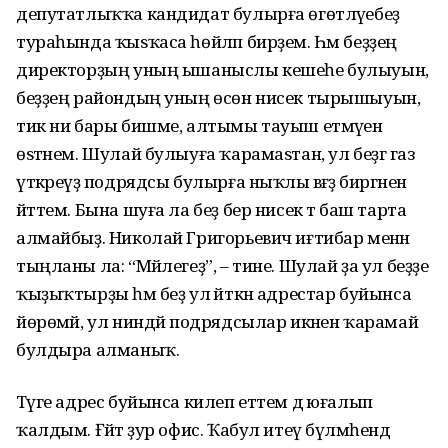
депутатлыҡҡа кандидат булырға өгөтләүебеҙ
тураһында ҡыѕҡаса һөйләп бирҙем. Һәм беҙҙең
директорҙың уның ышаныслы кешеһе булыуын,
беҙҙең райондың уның өсөн нисек тырышыуын,
тик ни бары бишме, алтымы тауыш етмәүен
өѕтәнем. Шулай булыуға ҡарамаѕтан, ул беҙгә газ
үткәреүҙә подрядсы булырға ныҡлы вәғәҙә биргәнен
әйттем. Бына шуға ла беҙ бер нисек тә баш тарта
алмайбыҙ. Николай Григорьевич иғтибар менән
тыңланы ла: “Мәйлегеҙ”, – тине. Шулай ҙа ул беҙҙе
ҡыҙыҡтырҙы һәм беҙ ул әйткән адрестар буйынса
йөрөмәй, ул ниндәй подрядсылар икәнен ҡарамай
булдыра алманыҡ.
Тәүге адрес буйынса килеп еттем дә юғалып
ҡалдым. Ғәйәт ҙур офис. Ҡабул итеү бүлмәһендә