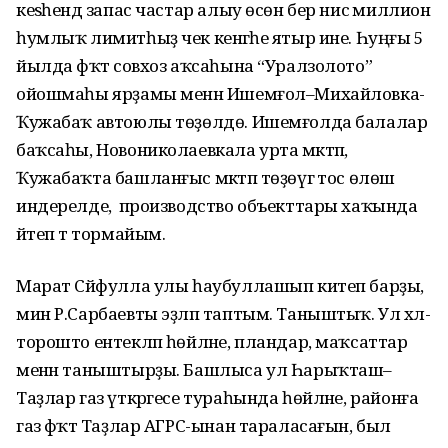
кеѕәһендә запас частар алыу өсөн бер нисә миллион
һумлыҡ лимитһыҙ чек кенәгәһе ятыр ине. Һуңғы 5
йылда фәҡәт совхоз аҡсаһына “Уралзолото”
ойошмаһы ярҙамы менән Ишемғол–Михайловка-
Ҡужабаҡ автоюлы төҙөлдө. Ишемғолда балалар
баҡсаһы, Новониколаевкала урта мәктәп,
Ҡужабаҡта башланғыс мәктәп төҙөүгә тос өлөш
индерелде, ә производство объекттары хаҡында
әйтеп тә тормайым.
Марат Сәйфулла улы һаубуллашып китеп барҙы, ә
мин Р.Сарбаевты эҙләп таптым. Таныштыҡ. Ул хәл-
торошто ентекләп һөйләне, пландар, маҡсаттар
менән таныштырҙы. Башлыса ул Һарыҡташ–
Таҙлар газ үткәргесе тураһында һөйләне, районға
газ фәҡәт Таҙлар АГРС-ынан тараласағын, был