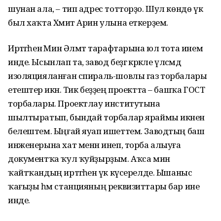
шунан ала, – тип адрес тотторҙо. Шул көндө үк
был хаҡта Хәмит Арин улына еткерҙем.
Иртәгәһенә Мин Әлмәт тарафтарына юл тота инем
инде. Ысынлап та, завод беҙгә кәрәкле үлсәмдә
изоляцияланған спираль-шовлы газ торбалары
етештерә икән. Тик беҙҙең проектта – башҡа ГОСТ
торбалары. Проектлау институтына
шылтыратып, бындай торбалар яраймы икәнен
белештем. Ыңғай яуап ишеттем. Заводтың баш
инженерына хат менән инеп, торба алыуға
документҡа ҡул ҡуйҙырҙым. Аҡса мин
ҡайтҡандың иртәгәһенә үк күсерелде. Ышаныс
ҡағыҙы һәм станцияның реквизиттары бар ине
инде.