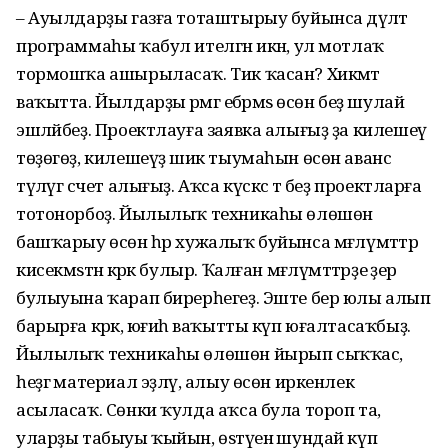
– Ауылдарҙы газға тоташтырыу буйынса дәүләт
программаһы ҡабул ителгән икән, ул мотлаҡ
тормошҡа ашырыласаҡ. Тик ҡасан? Хикмәт
ваҡытта. Йылдарҙы әрәмгә ебәрмәѕ өсөн беҙ шулай
эшләйбеҙ. Проектлауға заявка алығыҙ ҙа килешеү
төҙөгөҙ, килешеүҙә шик тыумаһын өсөн аванс
түләүгә счет алығыҙ. Аҡса күскәс тә беҙ проектларға
тотонорбоҙ. Йылылыҡ техникаһы өлөшөн
башҡарыу өсөн һәр хужалыҡ буйынса мәғлүмәттәр
кисекмәѕтән кәрәк булыр. Ҡалған мәғлүмәттәрҙе әҙер
булыуына ҡарап бирерһегеҙ. Эште бер юлы алып
барырға кәрәк, юғиһә ваҡытты күп юғалтасаҡбыҙ.
Йылылыҡ техникаһы өлөшөн йырып сыҡҡас,
һеҙгә материал эҙләү, алыу өсөн иркенлек
асыласаҡ. Сөнки ҡулда аҡса була тороп та,
уларҙы табыуы ҡыйын, өѕтәүенә шундай күп