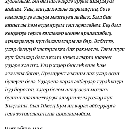
хуплайым. Бөгөн ғаиләләргә ярҙам айырыуса
мөһим. Уны, матди хәленә ҡарамаҫтан, бөтә
ғаиләләр ҙә алыуы маҡтауға лайыҡ. Был бик
ваҡытлы һәм етди ярҙам тип иҫәпләйем. Беҙ был
көндәрҙә төрлө ғаиләләр менән аралашабыҙ,
араларында күп балалылары ла бар. Әлбиттә,
улар бындай хәстәрлеккә бик рәхмәтле. Тағы шул:
күп балалар был аҡсаға нимә алырға икәнен
үҙҙәре хәл итә. Улар хәҙер бик зиһенле һәм
аҡыллы бөгөн, Президент аҡсаны нәҡ улар өсөн
бүлеүен белә. Үҙҙәренә кәрәк әйберҙәр тураһында
һүҙ йөрөтөп, хәҙер белем алыу өсөн мотлаҡ
булған планшеттарҙы алырға теләүселәр күп.
Ҡыҫҡаһы, был 10мең һум иң кәрәк әйберҙәргә
генә тотоноласағына шикләнмәйем.
Читайте нас