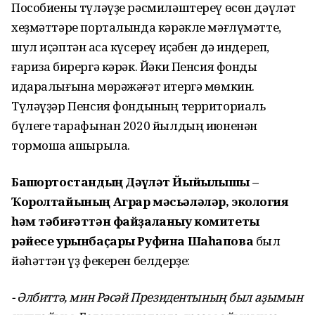
Пособиены түләүҙе рәсмиләштереү өсөн дәүләт
хеҙмәттәре порталында кәрәкле мәғлүмәтте,
шул иҫәптән аҡса күсереү иҫәбен дә индереп,
ғариза бирергә кәрәк. Йәки Пенсия фонды
идаралығына мөрәжәғәт итергә мөмкин.
Түләүҙәр Пенсия фондының территориаль
бүлеге тарафынан 2020 йылдың июненән
тормошҡа ашырыла.
Башҡортостандың Дәүләт Йыйылышы –
Ҡоролтайының Аграр мәсьәләләр, экология
һәм тәбиғәттән файҙаланыу комитеты
рәйесе урынбаҫары Руфина Шаһапова
был
йәһәттән үҙ фекерен белдерҙе:
- Әлбиттә, мин Рәсәй Президентының был аҙымын