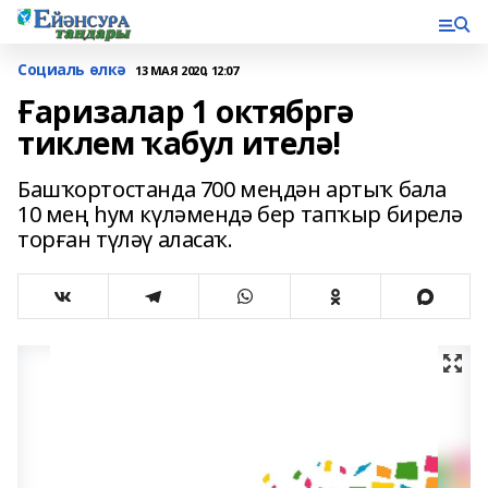
Социаль өлкә
13 МАЯ 2020, 12:07
Ғаризалар 1 октябргә
тиклем ҡабул ителә!
Башҡортостанда 700 меңдән артыҡ бала
10 мең һум күләмендә бер тапҡыр бирелә
торған түләү аласаҡ.