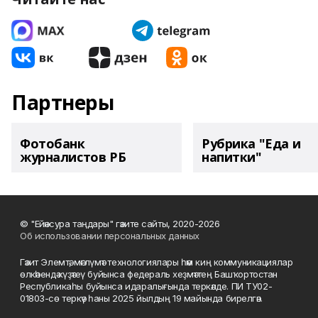
Партнеры
Фотобанк
Рубрика "Еда и
журналистов РБ
напитки"
© "Ейәнсура таңдары" гәзите сайты, 2020-2026
Об использовании персональных данных
Гәзит Элемтә, мәғлүмәт технологиялары һәм киң коммуникациялар
өлкәһендә күҙәтеү буйынса федераль хеҙмәттең Башҡортостан
Республикаһы буйынса идаралығында теркәлде. ПИ ТУ02-
01803-сө теркәү һаны 2025 йылдың 19 майында бирелгән.