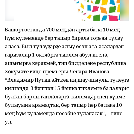
Башҡортостанда 700 меңдән артыҡ бала 10 мең
һум күләмендә бер тапҡыр бирелә торған түләү
аласаҡ. Был түләүҙәрҙе алыу өсөн ата-әсәләрҙән
ғаризалар 1 октябргә тиклем ҡабул ителә,
ашығырға кәрәкмәй, тип билдәләне республика
Хөкүмәте вице-премьеры Ленара Иванова.
“Владимир Путин әйткән иң шау-шыулы түләүгә
килгәндә, 3 йәштән 15 йәшкә тиклемге балалары
булған барлыҡ ғаиләләргә, килемдәренең күпме
булыуына ҡарамаҫтан, бер тапҡыр һәр балаға 10
мең һум күләмендә пособие түләнәсәк”, – тине
ул.