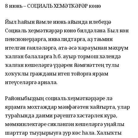
8 июнь – СОЦИАЛЬ ХЕҘМӘТКӘРҘӘР көнө
Йыл һайын йәмле июнь айында илебеҙҙә
Социаль хеҙмәткәрҙәр көнө билдәләнә. Был көн
пенсионерҙарға, инвалидтарға, аҙ тәьмин
ителгән ғаиләләргә, ата-әсә ҡарауынан мәхрүм
ҡалған балаларға һ.б. ауыр тормош хәлендә
ҡалған кешеләргә үҙҙәрен йәмғиәттең тулы
хоҡуҡлы гражданы итеп тойорға ярҙам
итеүселәргә арнала.
Районыбыҙҙың социаль хеҙмәткәрҙәре лә
ярҙамға мохтаждар мәнфәғәтен ҡайғырта, улар
тураһында даими рәүештә хәстәрлек күрә,
мөмкинлектәре сикләнгән кешеләргә уңайлы
шарттар тыуҙырыуға ҙур көс һала. Халыҡты