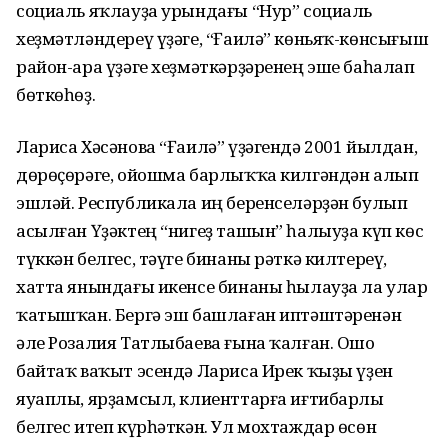
социаль яҡлауҙа урындағы “Нур” социаль
хеҙмәтләндереү үҙәге, “Ғаилә” көньяҡ-көнсығыш
район-ара үҙәге хеҙмәткәрҙәренең эше баһалап
бөткөһөҙ.
Лариса Хәсәнова “Ғаилә” үҙәгендә 2001 йылдан,
дөрөҫөрәге, ойошма барлыҡҡа килгәндән алып
эшләй. Республикала иң беренселәрҙән булып
асылған Үҙәктең “нигеҙ ташын” һалыуҙа күп көс
түккән белгес, тәүге бинаны рәткә килтереү,
хатта янындағы икенсе бинаны һылауҙа ла улар
ҡатышҡан. Бергә эш башлаған иптәштәренән
әле Розалия Татлыбаева ғына ҡалған. Ошо
байтаҡ ваҡыт эсендә Лариса Ирек ҡыҙы үҙен
яуаплы, ярҙамсыл, клиенттарға иғтибарлы
белгес итеп күрһәткән. Ул мохтаждар өсөн