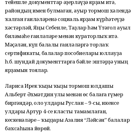
тейешле документтар әҙерләүҙә ярҙам итә,
райондың имен булмаған, ауыр тормош хәлендә
ҡалған ғаиләләренә социаль ярҙам күрһәтеүҙә
хәстәрләй, Яңы Себенле, Таҙлар һәм Үтәғол ауыл
биләмәһе ғаиләләре менән кураторлыҡ итә.
Мәҫәлән, күп балалы ғаиләләргә торлаҡ
сертификаты, балалар пособиелары юллауҙа
һ.б. шундай документтарға бәйле эштәрҙә уның
ярҙамын тоялар.
Лариса Ирек ҡыҙы ҡыҙы тормош юлдашы
Альберт Әхмәтдин улы менән өс балаға ғүмер
биргәндәр, оло улдары Руслан – 9-сы, икенсе
улдары Артур 4-се класты тамамлаған,
кескенәләре – ҡыҙҙары Азалия “Ләйсән” балалар
баҡсаһына йөрөй.