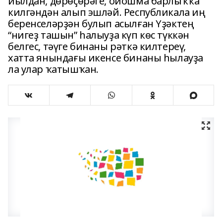
йылдан, дөрөҫөрәге, ойошма барлыҡҡа
килгәндән алып эшләй. Республикала иң
беренселәрҙән булып асылған Үҙәктең
“нигеҙ ташын” һалыуҙа күп көс түккән
белгес, тәүге бинаны рәткә килтереү,
хатта янындағы икенсе бинаны һылауҙа
ла улар ҡатышҡан.