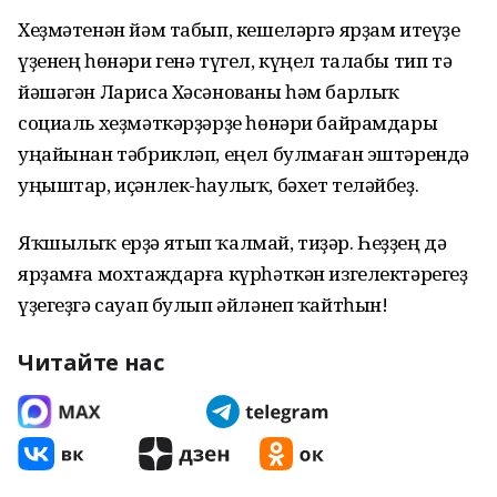
Хеҙмәтенән йәм табып, кешеләргә ярҙам итеүҙе
үҙенең һөнәри генә түгел, күңел талабы тип тә
йәшәгән Лариса Хәсәнованы һәм барлыҡ
социаль хеҙмәткәрҙәрҙе һөнәри байрамдары
уңайынан тәбрикләп, еңел булмаған эштәрендә
уңыштар, иҫәнлек-һаулыҡ, бәхет теләйбеҙ.
Яҡшылыҡ ерҙә ятып ҡалмай, тиҙәр. Һеҙҙең дә
ярҙамға мохтаждарға күрһәткән изгелектәрегеҙ
үҙегеҙгә сауап булып әйләнеп ҡайтһын!
Читайте нас