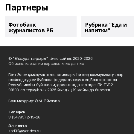
Партнеры
Фотобанк
Рубрика "Еда и
журналистов РБ
напитки"
© "Ейәнсура таңдары" гәзите сайты, 2020-2026
Об использовании персональных данных
Гәзит Элемтә, мәғлүмәт технологиялары һәм киң коммуникациялар
өлкәһендә күҙәтеү буйынса федераль хеҙмәттең Башҡортостан
Республикаһы буйынса идаралығында теркәлде. ПИ ТУ02-
01803-сө теркәү һаны 2025 йылдың 19 майында бирелгән.
Баш мөхәррир: Ә.М. Әйүпова.
Телефон
8 (34785) 2-15-26
Эл. почта
zori32@yandex.ru