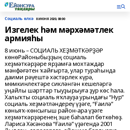
Социаль өлкә
8 ИЮНЯ 2020, 08:00
Изгелек һәм мәрхәмәтлек
армияһы
8 июнь – СОЦИАЛЬ ХЕҘМӘТКӘРҘӘР
көнөРайоныбыҙҙың социаль
хеҙмәткәрҙәре ярҙамға мохтаждар
мәнфәғәтен ҡайғырта, улар тураһында
даими рәүештә хәстәрлек күрә,
мөмкинлектәре сикләнгән кешеләргә
уңайлы шарттар тыуҙырыуға ҙур көс һала.
Халыҡты социаль яҡлауҙа урындағы “Нур”
социаль хеҙмәтләндереү үҙәге, “Ғаилә”
көньяҡ-көнсығыш район-ара үҙәге
хеҙмәткәрҙәренең эше баһалап бөткөһөҙ.
Лариса Хәсәнова “Ғаилә” үҙәгендә 2001