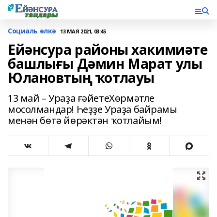
Социаль өлкә
13 МАЯ 2021, 03:45
Ейәнсура районы хакимиәте
башлығы Дәмин Марат улы
Юлановтың ҡотлауы
13 май – Ураҙа ғәйетеХөрмәтле
мосолмандар! Һеҙҙе Ураҙа байрамы
менән бөтә йөрәктән ҡотлайым!