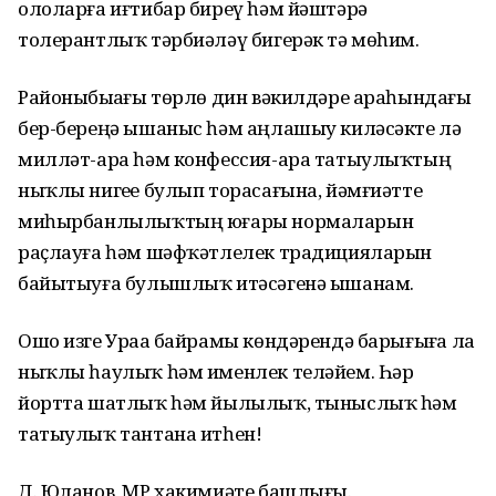
ололарға иғтибар биреү һәм йәштәрҙә
толерантлыҡ тәрбиәләү бигерәк тә мөһим.
Районыбыҙҙағы төрлө дин вәкилдәре араһындағы
бер-береңә ышаныс һәм аңлашыу киләсәкте лә
милләт-ара һәм конфессия-ара татыулыҡтың
ныҡлы нигеҙе булып торасағына, йәмғиәтте
миһырбанлылыҡтың юғары нормаларын
раҫлауға һәм шәфҡәтлелек традицияларын
байытыуға булышлыҡ итәсәгенә ышанам.
Ошо изге Ураҙа байрамы көндәрендә барығыҙға ла
ныҡлы һаулыҡ һәм именлек теләйем. Һәр
йортта шатлыҡ һәм йылылыҡ, тыныслыҡ һәм
татыулыҡ тантана итһен!
Д. Юланов, МР хакимиәте башлығы.