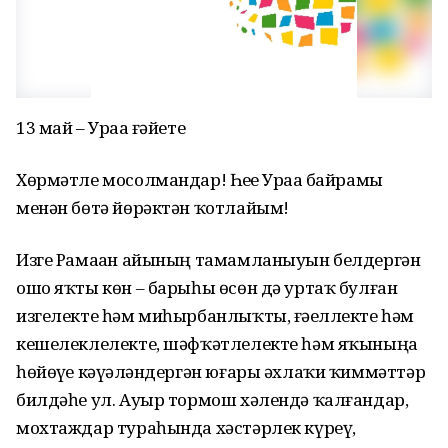
13 май – Ураҙа ғәйете
Хөрмәтле мосолмандар! Һеҙҙе Ураҙа байрамы
менән бөтә йөрәктән ҡотлайым!
Изге Рамаҙан айының тамамланыуын белдергән
ошо яҡты көн – барыһы өсөн дә уртаҡ булған
изгелекте һәм миһырбанлыҡты, ғәҙеллекте һәм
кешелеклелекте, шәфҡәтлелекте һәм яҡыныңа
һөйөүҙе кәүҙәләндергән юғары әхлаҡи ҡиммәттәр
билдәһе ул. Ауыр тормош хәлендә ҡалғандар,
мохтаждар тураһында хәстәрлек күреү,