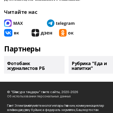
Читайте нас
Партнеры
Фотобанк
Рубрика "Еда и
журналистов РБ
напитки"
© "Ейәнсура таңдары" гәзите сайты, 2020-2026
Об использовании персональных данных
Гәзит Элемтә, мәғлүмәт технологиялары һәм киң коммуникациялар
өлкәһендә күҙәтеү буйынса федераль хеҙмәттең Башҡортостан