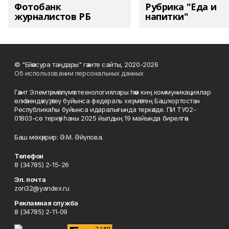
Фотобанк
Рубрика "Еда и
журналистов РБ
напитки"
© "Ейәнсура таңдары" гәзите сайты, 2020-2026
Об использовании персональных данных
Гәзит Элемтә, мәғлүмәт технологиялары һәм киң коммуникациялар
өлкәһендә күҙәтеү буйынса федераль хеҙмәттең Башҡортостан
Республикаһы буйынса идаралығында теркәлде. ПИ ТУ02-
01803-сө теркәү һаны 2025 йылдың 19 майында бирелгән.
Баш мөхәррир: Ә.М. Әйүпова.
Телефон
8 (34785) 2-15-26
Эл. почта
zori32@yandex.ru
Рекламная служба
8 (34785) 2-11-09