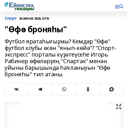
Спорт
30 ИЮНЯ 2020, 07:15
"Өфө броняһы"
Футбол яратаһығыҙмы? Кемдәр "Өфө"
футбол клубы өсөн "янып-көйә"? "Спорт-
экспресс" порталы күҙәтеүсеһе Игорь
Рабинер өфөләрҙең "Спартак" менән
уйыны барышында һаҡланыуын "Өфө
броняһы" тип атаны.