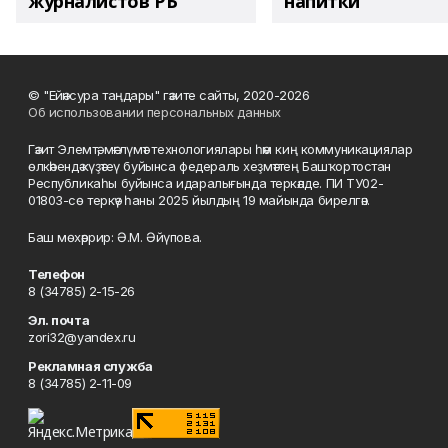
журналистов РБ
напитки"
© "Ейәнсура таңдары" гәзите сайты, 2020-2026
Об использовании персональных данных
Гәзит Элемтә, мәғлүмәт технологиялары һәм киң коммуникациялар
өлкәһендә күҙәтеү буйынса федераль хеҙмәттең Башҡортостан
Республикаһы буйынса идаралығында теркәлде. ПИ ТУ02-
01803-сө теркәү һаны 2025 йылдың 19 майында бирелгән.
Баш мөхәррир: Ә.М. Әйүпова.
Телефон
8 (34785) 2-15-26
Эл. почта
zori32@yandex.ru
Рекламная служба
8 (34785) 2-11-09