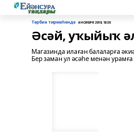
Тәрбиә тирмәһендә
6 НОЯБРЯ 2019, 18:30
Әсәй, уҡыйыҡ ә
Магазинда илаған балаларға әкиә
Бер заман ул әсәһе менән урамға