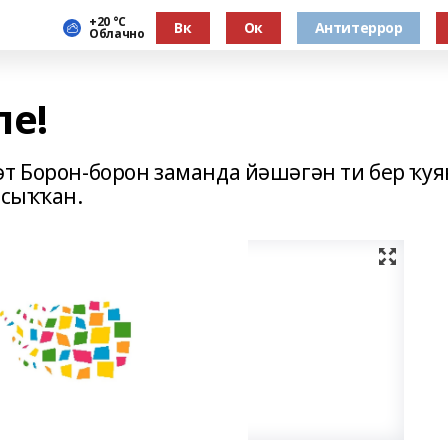
+20 °С
Вк
Ок
Антитеррор
Облачно
ле!
т Борон-борон заманда йәшәгән ти бер ҡуя
 сыҡҡан.