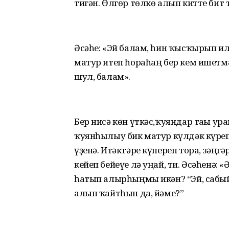
тигән. Өлгөр төлкө алып китте бит т
Әсәһе: «Эй балам, һин ҡысҡырып ила
матур итеп һораһаң бер кем ишетмә
шул, балам».
Бер нисә көн үткәс,ҡуяндар тағы ур
ҡуянһылыу бик матур күлдәк күреп ҡ
үҙенә. Итәктәре күпереп тора, зәңгә
кейеп бейеүе лә уңай, ти. Әсәһенә:
һатып алырһыңмы икән? “Эй, сабы
алып ҡайтһын да, йәме?”