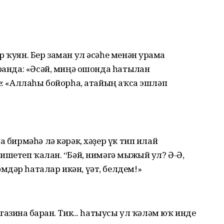
 ҡуян. Бер заман ул әсәһе менән урамға
ғанда: «Әсәй, миңә ошонда һатылған
һе: «Аллаһы бойорһа, атайың аҡса эшләп
а бирмәһә лә кәрәк, хәҙер үк тип илай
ишетеп ҡалған. “Бәй, нимәгә мыжый ул? Ә-Ә,
дәр һаталар икән, үәт, белдем!»
азинға барған. Тик... һатыусы ул ҡәләм юҡ инде