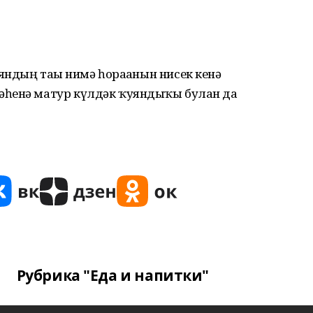
яндың тағы нимә һорағанын нисек кенә
һенә матур күлдәк ҡуяндыҡы булған да
Рубрика "Еда и напитки"