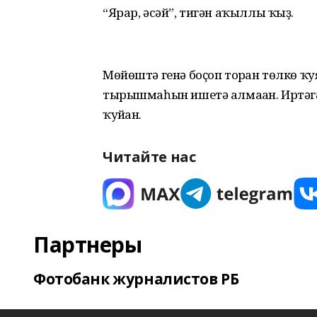
“Ярар, әсәй”, тигән аҡыллы ҡыҙ.
Мөйөштә генә боҫоп торған төлкө ҡу
тырышмаһын ишетә алмаған. Иртәгә
ҡуйған.
Читайте нас
Партнеры
Фотобанк журналистов РБ