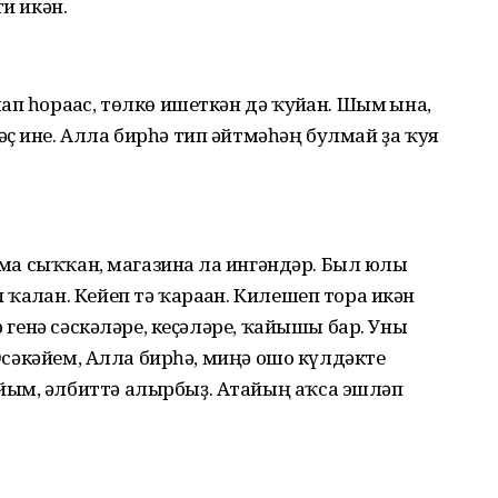
и икән.
п һорағас, төлкө ишеткән дә ҡуйған. Шым ғына,
ҫ ине. Алла бирһә тип әйтмәһәң булмай ҙа ҡуя
амға сыҡҡан, магазинға ла ингәндәр. Был юлы
алған. Кейеп тә ҡараған. Килешеп тора икән
р генә сәскәләре, кеҫәләре, ҡайышы бар. Уны
 «Әсәкәйем, Алла бирһә, миңә ошо күлдәкте
йым, әлбиттә алырбыҙ. Атайың аҡса эшләп