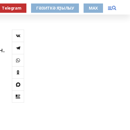
Тelegram
ГӘЗИТКӘ ЯҘЫЛЫУ
МАХ
н.