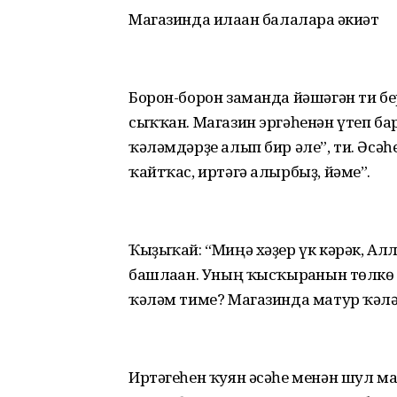
Магазинда илаған балаларға әкиәт
Борон-борон заманда йәшәгән ти бер
сыҡҡан. Магазин эргәһенән үтеп бар
ҡәләмдәрҙе алып бир әле”, ти. Әсә
ҡайтҡас, иртәгә алырбыҙ, йәме”.
Ҡыҙыҡай: “Миңә хәҙер үк кәрәк, Алл
башлаған. Уның ҡысҡырғанын төлкө 
ҡәләм тиме? Магазинда матур ҡәләм
Иртәгеһен ҡуян әсәһе менән шул маг