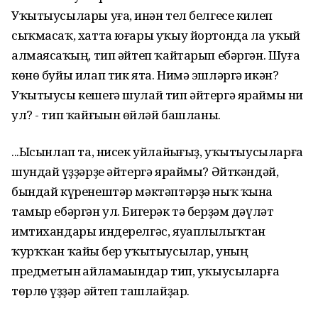
Уҡытыусылары уға, һинән тел белгесе килеп
сыҡмасаҡ, хатта юғары уҡыу йортонда ла уҡый
алмаясаҡһың, тип әйтеп ҡайтарып ебәргән. Шуға
көнө буйы илап тик ята. Нимә эшләргә икән?
Уҡытыусы кешегә шулай тип әйтергә яраймы ни
ул? - тип ҡайғыһын һөйләй башланы.
...Ысынлап та, нисек уйлайһығыҙ, уҡытыусыларға
шундай һүҙҙәрҙе әйтергә яраймы? Әйткәндәй,
бындай күренештәр мәктәптәрҙә ныҡ ҡына
тамыр ебәргән ул. Бигерәк тә берҙәм дәүләт
имтихандары индерелгәс, яуаплылыҡтан
ҡурҡҡан ҡайһы бер уҡытыусылар, уның
предметын һайламаһындар тип, уҡыусыларға
төрлө һүҙҙәр әйтеп ташлайҙар.