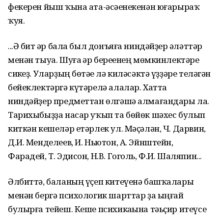
фекерен йыш ҡына ата-әсәһенекенән юғарыраҡ
ҡуя.
...Ә бит һәр бала был донъяға ниндәйҙер һәләттәр
менән тыуа. Шуға һәр береһенең мөмкинлектәре
сикһеҙ. Уларҙың бөтәһе лә киләсәктә үҙҙәре теләгән
бейеклектәргә күтәрелә алалар. Хатта
ниндәйҙер предметтан өлгәшә алмағандары ла.
Тарихыбыҙҙа насар уҡып та бөйөк шәхес булып
киткән кешеләр етәрлек ул. Мәҫәлән, Ч. Дарвин,
Д.И. Менделеев, И. Ньютон, А. Эйнштейн,
Фарадей, Т. Эдисон, Н.В. Гоголь, Ф.И. Шаляпин...
Әлбиттә, баланың үҫеп китеүенә башҡалары
менән бергә психологик шарттар ҙа ыңғай
булырға тейеш. Кеше психикаһына тәьҫир итеүсе