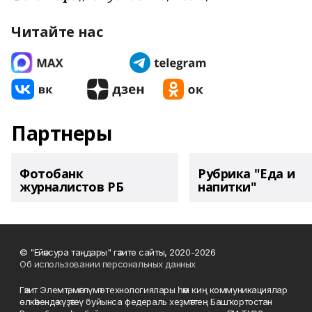
Читайте нас
Партнеры
Фотобанк
Рубрика "Еда и
журналистов РБ
напитки"
© "Ейәнсура таңдары" гәзите сайты, 2020-2026
Об использовании персональных данных
Гәзит Элемтә, мәғлүмәт технологиялары һәм киң коммуникациялар
өлкәһендә күҙәтеү буйынса федераль хеҙмәттең Башҡортостан