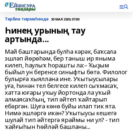
Тәрбиә тирмәһендә
30 МАЯ 2020, 07:00
Һинең урының тау
артында...
Май баштарында булһа кәрәк, баҡсала
эшләп йөрөһәм, бер таныш ир яныма
килеп, һаулыҡ һорашты ла:– Ҡыҙым
быйыл ун беренсе синыфты бөтә. Филолог
булырға хыяллана ине. Уҡытыусылары
уға, һинән тел белгесе килеп сыҡмасаҡ,
хатта юғары уҡыу йортонда ла уҡый
алмаясаҡһың, тип әйтеп ҡайтарып
ебәргән. Шуға көнө буйы илап тик ята.
Нимә эшләргә икән? Уҡытыусы кешегә
шулай тип әйтергә яраймы ни ул? - тип
ҡайғыһын һөйләй башланы...