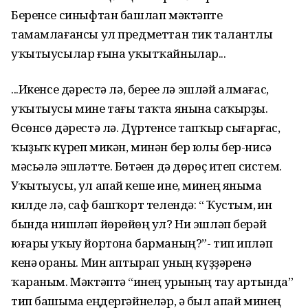
Беренсе синыфтан башлап мәктәпте
тамамлағансы ул предметтан тик талантлы
уҡытыусылар ғына уҡытҡайнылар...
...Икенсе дәрестә лә, береһе лә эшләй алмағас,
уҡытыусы мине тағы таҡта янына саҡырҙы.
Өсөнсө дәрестә лә. Дүртенсе тапҡыр сығарғас,
ҡыҙыҡ күреп микән, минән бер юлы бер-нисә
мәсьәлә эшләтте. Бөтәһен дә дөрөҫ итеп систем.
Уҡытыусы, ул апай кеше ине, минең яныма
килде лә, саф башҡорт телендә: “ Ҡустым, һин
бында нишләп йөрөйһөң ул? Ни эшләп берәй
юғары уҡыу йортона барманың?”- тип ипләп
кенә һораны. Мин аптырап уның күҙҙәренә
ҡараным. Мәктәптә “һинең урының тау артында”
тип башыма һеңдергәйнеләр, ә был апай минең