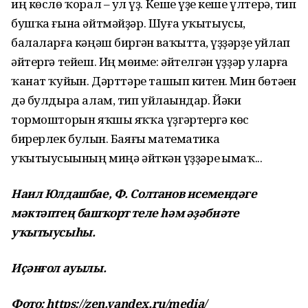
иң көслө ҡорал – ул һүҙ. Кеше һүҙе кеше үлтерә, тип
бушҡа ғына әйтмәйҙәр. Шуға уҡытыусы,
балаларға кәңәш биргән ваҡытта, һүҙҙәрҙе уйлап
әйтергә тейеш. Иң мөһиме: әйтелгән һүҙҙәр уларға
ҡанат ҡуйһын. Дәрттәре ташып китһен. Мин бөтәһен
дә булдыра алам, тип уйлаһындар. Йәки
тормошторын яҡшы яҡҡа үҙгәртергә көс
бирерлек булһын. Баяғы математика
уҡытыусыһының миңә әйткән һүҙҙәре һымаҡ...
Наил Юлдашбае, Ф. Солтанов исемендәге
мәктәптең башҡорт теле һәм әҙәбиәте
уҡытыусыһы.
Иҫәнғол ауылы.
Фото: https://zen.yandex.ru/media/