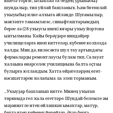
ишетә торғас, ысынлап та беҙҙең урыныбыҙ
шундалыр, тип уйлай башланыҡ. Һәм бөтөнләй
уҡыуыбыҙ илке-һалҡыға әйләнде. Шуғамылыр,
мәктәпте тамамлағас, синыфташтарымдың
береһе лә (28 уҡыусы инек) юғары уҡыу йортона
ынтылманы. Ҡайһы берәүҙәре ниндәйҙер
училищеларға инеп киттеләр, күбенеһе колхозда
ҡалды. Мин дә, киләсәктә шул тау артындағы
фермаларҙы ремонтлаусы булам тип, Салауат
ҡалаһына һөнәрселек училищеһына балта оҫтаһы
булырға юлландым. Хатта өйҙәгеләрҙең өгөт-
нәсихәттәрен ҡолағыма ла элеп торманым.
...Уҡыуҙар башланып китте. Минең уҡыған
төркөмдә гел ҡала егеттәре. Шундай белемле һәм
мәҙәниәтле итеп һөйләшкән һымаҡтар, матур,
бөхтә итеп кейенеп йөрөйҙәр. Әгәр бергә