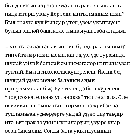
бында уҡып йөрөгәнемә аптырай. Ысынлап та,
ниңә юғары уҡыу йортона ынтылманым икән?
Был һорауға күп йылдар үтеп, үҙем уҡытыусы
булып эшләй башлағас ҡына яуап таба алдым...
...Балаға әйләнгән һайын, “һин булдыра алмайһың”,
тип әйтәләр икән, ысынлап та, ул үҙе тураһында
шулай уйлай башлай һәм нимәгәлер ынтылыуҙан
туҡтай. Был психологик күнеренеш. Йәғни беҙ
шундай һүҙҙәр менән баланың аңын
программалайбыҙ. Рус телендә был күренеш
“предсознательная установка” тип тә атала. Әле
психикаһы нығынмаған, тормош тәжрибәһе лә
тупламаған үҫмерҙәргә ундай һүҙҙәр тиҙ тәьҫир
итә. Бигерәк тә уҡытыусыларҙың һүҙҙәре улар
өсөн бик мөһим. Сөнки бала уҡытыусының