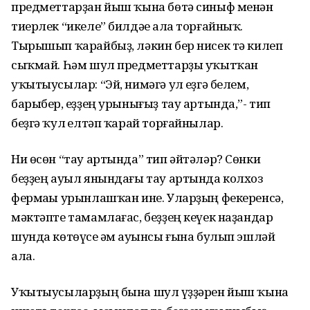
предметтарҙан йыш ҡына бөтә синыф менән
тиерлек “икеле” билдәһе ала торғайныҡ.
Тырышып ҡарайбыҙ, ләкин бер нисек тә килеп
сыҡмай. Һәм шул предметтарҙы уҡытҡан
уҡытыусылар: “Эй, нимәгә ул һеҙгә белем,
барыбер, һеҙҙең урынығыҙ тау артында,”- тип
беҙгә ҡул һелтәп ҡарай торғайнылар.
Ни өсөн “тау артында” тип әйтәләр? Сөнки
беҙҙең ауыл янындағы тау артында колхоз
фермаһы урынлашҡан ине. Уларҙың фекеренсә,
мәктәпте тамамлағас, беҙҙең кеүек наҙандар
шунда көтөүсе һәм һауынсы ғына булып эшләй
ала.
Уҡытыусыларҙың бына шул һүҙҙәрен йыш ҡына