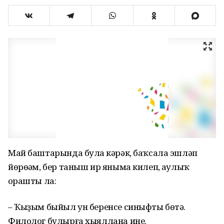
Май баштарында булһа кәрәк, баҡсала эшләп
йөрөһәм, бер таныш ир яныма килеп, һаулыҡ
һорашты ла:
– Ҡыҙым быйыл ун беренсе синыфты бөтә.
Филолог булырға хыяллана ине.