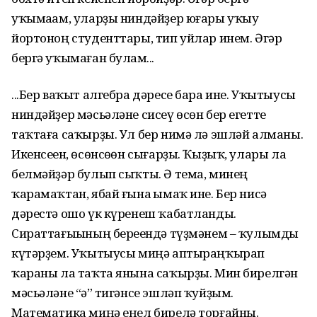
уҡымаһам, уларҙы ниндәйҙер юғары уҡыу
йортоноң студенттары, тип уйлар инем. Әгәр
бергә уҡымаған булһам...
...Бер ваҡыт алгебра дәресе бара ине. Уҡытыусы
ниндәйҙер мәсьәләне сисеү өсөн бер егетте
таҡтаға саҡырҙы. Ул бер нимә лә эшләй алманы.
Икенсеһен, өсөнсөһөн сығарҙы. Ҡыҙыҡ, улары ла
белмәйҙәр булып сыҡты. Ә тема, минең
ҡарамаҡтан, ябай ғына һымаҡ ине. Бер нисә
дәрестә ошо үк күренеш ҡабатланды.
Сираттағыһының береһендә түҙмәнем – ҡулымды
күтәрҙем. Уҡытыусы миңә аптыраңҡырап
ҡараны ла таҡта янына саҡырҙы. Мин бирелгән
мәсьәләне “һә” тигәнсе эшләп ҡуйҙым.
Математика миңә еңел бирелә торғайны.