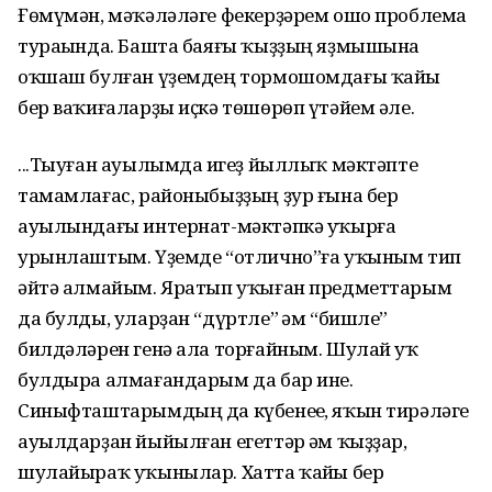
Ғөмүмән, мәҡәләләге фекерҙәрем ошо проблема
тураһында. Башта баяғы ҡыҙҙың яҙмышына
оҡшаш булған үҙемдең тормошомдағы ҡайһы
бер ваҡиғаларҙы иҫкә төшөрөп үтәйем әле.
...Тыуған ауылымда һигеҙ йыллыҡ мәктәпте
тамамлағас, районыбыҙҙың ҙур ғына бер
ауылындағы интернат-мәктәпкә уҡырға
урынлаштым. Үҙемде “отлично”ға уҡыным тип
әйтә алмайым. Яратып уҡыған предметтарым
да булды, уларҙан “дүртле” һәм “бишле”
билдәләрен генә ала торғайным. Шулай уҡ
булдыра алмағандарым да бар ине.
Синыфташтарымдың да күбенеһе, яҡын тирәләге
ауылдарҙан йыйылған егеттәр һәм ҡыҙҙар,
шулайыраҡ уҡынылар. Хатта ҡайһы бер