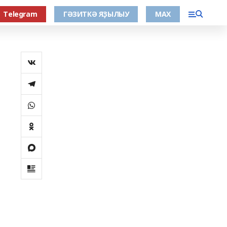
Тelegram
ГӘЗИТКӘ ЯҘЫЛЫУ
МАХ