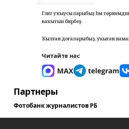
Гәзит уҡыусыларыбыҙ һәм төркөмдәш
ваҡытын бирәбеҙ.
Ҡылған доғаларыбыҙ, уҡыған нама
Читайте нас
Партнеры
Фотобанк журналистов РБ