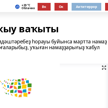
+20 °С
Вк
Ок
Антитеррор
Облачно
ҡыу ваҡыты
мдәштәребеҙ һорауы буйынса мартта намаҙ
оғаларыбыҙ, уҡыған намаҙҙарығыҙ ҡабул