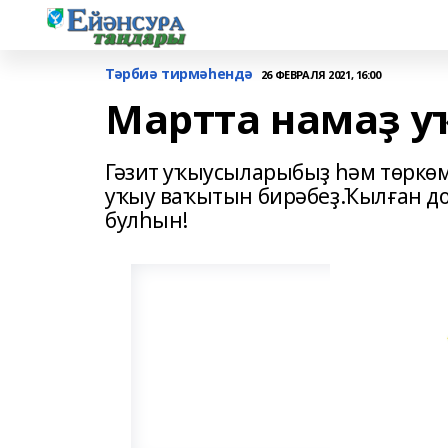
Тәрбиә тирмәһендә
26 ФЕВРАЛЯ 2021, 16:00
Мартта намаҙ у
Гәзит уҡыусыларыбыҙ һәм төркө
уҡыу ваҡытын бирәбеҙ.Ҡылған д
булһын!