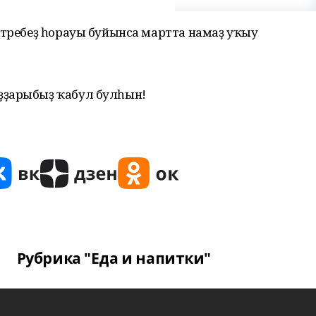
тәребеҙ һорауы буйынса мартта намаҙ уҡыу
ҙҙарыбыҙ ҡабул булһын!
Рубрика "Еда и напитки"