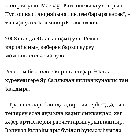
килергә, унан Мәскәү –Рига поезына ултырып,
Пустошка станцияһына тиклем барырға кәрәк”, –
тип яҙа ул саҡта майор Колосовский.
2008 йылда Юлай ағайҙың улы Ренат
ҡартаһының ҡәберен барып күреү
мөмкинлегенә эйә була.
Ренатты бик ихлас ҡаршылайҙар. Ә ҡала
күренештәре Яр Саллынан килгән ҡунаҡты таң
ҡалдыра.
– Траншеялар, блиндаждар – әйтерһең дә, кино
төшөрөү өсөн яңы ғына ҡаҙып сыҡҡандар, хет
хәҙер артиллерия расчеттарын урынлаштыр.
Великая йылғаһы яры буйлап һуҡмаҡ һуҙыла –