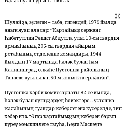
Һәләк булған урыны табыла
Шулай ҙа, эҙләгән – таба, тигәндәй, 1979 йылда
аныҡ яуап алалар: “Ҡартайығыҙ сержант
Һибәтуллин Рәшит Абдулла улы, 10-сы гвардия
армияһының 206-сы гвардия айырым
ротаһының отделение командиры, 1944
йылдың 17 мартында һәләк булған һәм
Калининград өлкәһе Пустошка районының
Танаево ауылынан 50 м көньяҡта ерләнгән”.
Пустошка хәрби комиссариаты 82-се йылда,
һәләк булған яугирҙәрҙең һөйәктәре Пустошка
ҡалаһының туғандар ҡәберлегенә күсерелде, тип
хәбәр итә. “Әгәр ҡартайығыҙҙың ҡәберен барып
күреү мөмкинлеге тыуһа, Һеҙгә Мәскәүгә