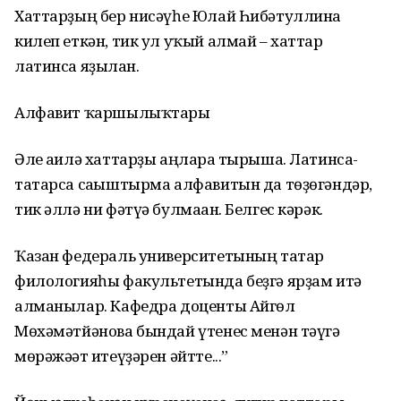
Хаттарҙың бер нисәүһе Юлай Һибәтуллинға
килеп еткән, тик ул уҡый алмай – хаттар
латинса яҙылған.
Алфавит ҡаршылыҡтары
Әле ғаилә хаттарҙы аңларға тырыша. Латинса-
татарса сағыштырма алфавитын да төҙөгәндәр,
тик әллә ни фәтүә булмаған. Белгес кәрәк.
Ҡазан федераль университетының татар
филологияһы факультетында беҙгә ярҙам итә
алманылар. Кафедра доценты Айгөл
Мөхәмәтйәнова бындай үтенес менән тәүгә
мөрәжәғәт итеүҙәрен әйтте...”