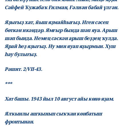
Сәйфей Ҡужабаҡ Ғилман, Ғәлиән бабай үлгән.
Яҙығыҙ хат, йыш яҙмайһығыҙ. Иген сәсеп
бөткән икәндәр. Ямғыр бында шәп яуа. Арыш
шәп бында. Немец сәскән арыш беҙҙең ҡулда.
Ярай һеҙ яҙығыҙ. Ну мин яуап яҙырмын. Хуш
һау булығыҙ.
Рәшит. 2/VII-43.
***
Хат башы. 1943 йыл 10 август айы көнө яҙам.
Ялҡынлы ашҡынып сыҡҡан көнбатыш
фронтынан.