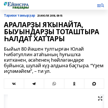
Тарихи тамырҙар
23 ИЮЛЯ 2018, 09:15
АРАЛАРҘЫ ЯҠЫНАЙТА,
БЫУЫНДАРҘЫ ТОТАШТЫРА
ҺАЛДАТ ХАТТАРЫ
Быйыл 80 йәшен тултырған Юлай
Һибәтуллин атаһының һуғышҡа
киткәнен, әсәһенең һөйләгәндәре
буйынса, шулай күҙ алдына баҫтыра. “Үҙем
иҫләмәйем”, – ти ул.