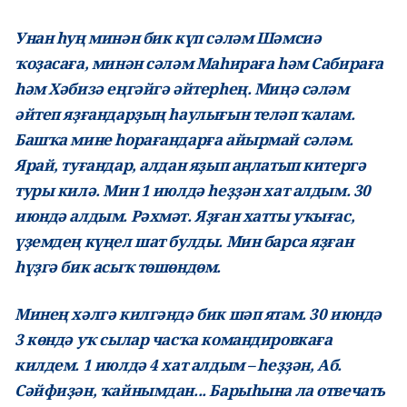
Унан һуң минән бик күп сәләм Шәмсиә
ҡоҙасаға, минән сәләм Маһираға һәм Сабираға
һәм Хәбизә еңгәйгә әйтерһең. Миңә сәләм
әйтеп яҙғандарҙың һаулығын теләп ҡалам.
Башҡа мине һорағандарға айырмай сәләм.
Ярай, туғандар, алдан яҙып аңлатып китергә
туры килә. Мин 1 июлдә һеҙҙән хат алдым. 30
июндә алдым. Рәхмәт. Яҙған хатты уҡығас,
үҙемдең күңел шат булды. Мин барса яҙған
һүҙгә бик асыҡ төшөндөм.
Минең хәлгә килгәндә бик шәп ятам. 30 июндә
3 көндә уҡ сылар часҡа командировкаға
килдем. 1 июлдә 4 хат алдым – һеҙҙән, Аб.
Сәйфиҙән, ҡайнымдан... Барыһына ла отвечать