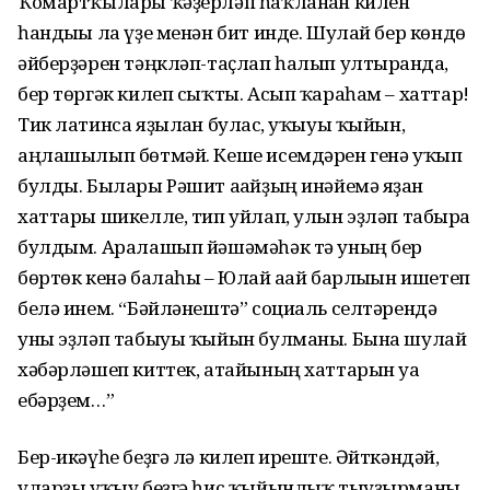
Ҡомартҡылары ҡәҙерләп һаҡланған килен
һандығы ла үҙе менән бит инде. Шулай бер көндө
әйберҙәрен тәңкләп-таҫлап һалып ултырғанда,
бер төргәк килеп сыҡты. Асып ҡараһам – хаттар!
Тик латинса яҙылған булғас, уҡыуы ҡыйын,
аңлашылып бөтмәй. Кеше исемдәрен генә уҡып
булды. Былары Рәшит ағайҙың инәйемә яҙған
хаттары шикелле, тип уйлап, улын эҙләп табырға
булдым. Аралашып йәшәмәһәк тә уның бер
бөртөк кенә балаһы – Юлай ағай барлығын ишетеп
белә инем. “Бәйләнештә” социаль селтәрендә
уны эҙләп табыуы ҡыйын булманы. Бына шулай
хәбәрләшеп киттек, атайының хаттарын уға
ебәрҙем…”
Бер-икәүһе беҙгә лә килеп иреште. Әйткәндәй,
уларҙы уҡыу беҙгә һис ҡыйынлыҡ тыуҙырманы.