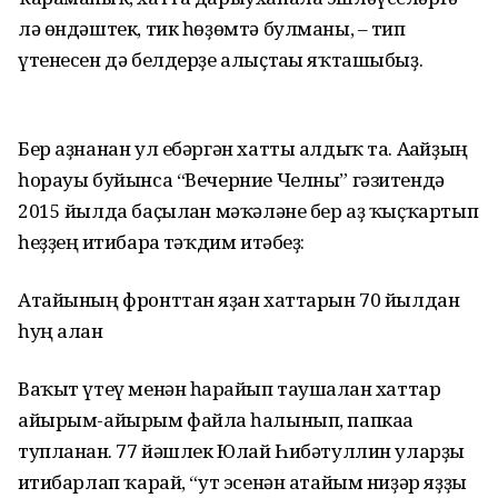
лә өндәштек, тик һөҙөмтә булманы, – тип
үтенесен дә белдерҙе алыҫтағы яҡташыбыҙ.
Бер аҙнанан ул ебәргән хатты алдыҡ та. Ағайҙың
һорауы буйынса “Вечерние Челны” гәзитендә
2015 йылда баҫылған мәҡәләне бер аҙ ҡыҫҡартып
һеҙҙең иғтибарға тәҡдим итәбеҙ:
Атайының фронттан яҙған хаттарын 70 йылдан
һуң алған
Ваҡыт үтеү менән һарғайып таушалған хаттар
айырым-айырым файлға һалынып, папкаға
тупланған. 77 йәшлек Юлай Һибәтуллин уларҙы
иғтибарлап ҡарай, “ут эсенән атайым ниҙәр яҙҙы