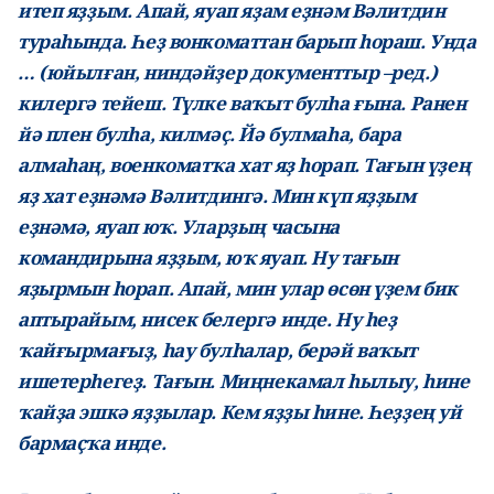
итеп яҙҙым. Апай, яуап яҙам еҙнәм Вәлитдин
тураһында. Һеҙ вонкоматтан барып һораш. Унда
… (юйылған, ниндәйҙер документтыр –ред.)
килергә тейеш. Түлке ваҡыт булһа ғына. Ранен
йә плен булһа, килмәҫ. Йә булмаһа, бара
алмаһаң, военкоматҡа хат яҙ һорап. Тағын үҙең
яҙ хат еҙнәмә Вәлитдингә. Мин күп яҙҙым
еҙнәмә, яуап юҡ. Уларҙың часына
командирына яҙҙым, юҡ яуап. Ну тағын
яҙырмын һорап. Апай, мин улар өсөн үҙем бик
аптырайым, нисек белергә инде. Ну һеҙ
ҡайғырмағыҙ, һау булһалар, берәй ваҡыт
ишетерһегеҙ. Тағын. Миңнекамал һылыу, һине
ҡайҙа эшкә яҙҙылар. Кем яҙҙы һине. Һеҙҙең уй
бармаҫҡа инде.