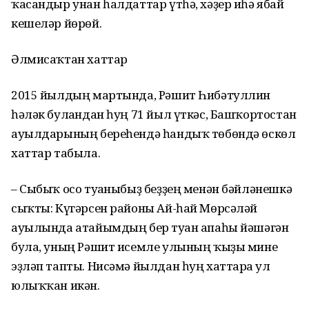
ҡасандыр унан һалдаттар үтһә, хәҙер иһә ябай
кешеләр йөрөй.
Әлмисаҡтан хаттар
2015 йылдың мартында, Рәшит Һибәтуллин
һәләк булғандан һуң 71 йыл үткәс, Башҡортостан
ауылдарының береһендә һандыҡ төбөндә өскөл
хаттар табыла.
– Сыбыҡ осо туғаныбыҙ беҙҙең менән бәйләнешкә
сыҡты: Күгәрсен районы Ай-һай Мөрсәләй
ауылында атайымдың бер туған апаһы йәшәгән
була, уның Рәшит исемле улының ҡыҙы мине
эҙләп тапты. Нисәмә йылдан һуң хаттарға ул
юлыҡҡан икән.