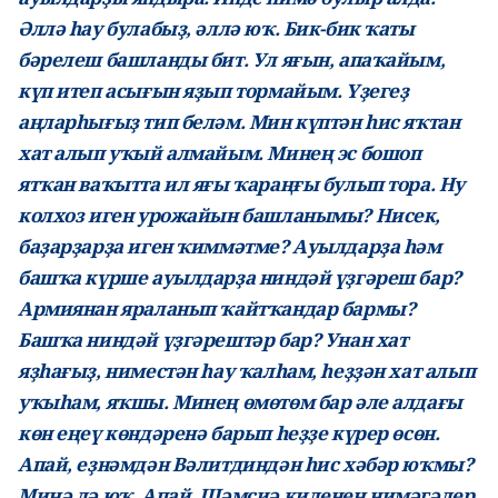
Әллә һау булабыҙ, әллә юҡ. Бик-бик ҡаты
бәрелеш башланды бит. Ул яғын, апаҡайым,
күп итеп асығын яҙып тормайым. Үҙегеҙ
аңларһығыҙ тип беләм. Мин күптән һис яҡтан
хат алып уҡый алмайым. Минең эс бошоп
ятҡан ваҡытта ил яғы ҡараңғы булып тора. Ну
колхоз иген урожайын башланымы? Нисек,
баҙарҙарҙа иген ҡиммәтме? Ауылдарҙа һәм
башҡа күрше ауылдарҙа ниндәй үҙгәреш бар?
Армиянан яраланып ҡайтҡандар бармы?
Башҡа ниндәй үҙгәрештәр бар? Унан хат
яҙһағыҙ, ниместән һау ҡалһам, һеҙҙән хат алып
уҡыһам, яҡшы. Минең өмөтөм бар әле алдағы
көн еңеү көндәренә барып һеҙҙе күрер өсөн.
Апай, еҙнәмдән Вәлитдиндән һис хәбәр юҡмы?
Миңә лә юҡ. Апай. Шәмсиә киленең нимәгәлер