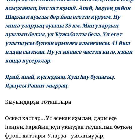
асыуланып, һис хат яҙмай. Апай, һеҙҙең район
Шарлыҡ ауылы бер йәш егетте күрҙем. Ну
миңә уларҙың ауылы 35 км. Мин уларҙың
ауылын беләм, ул Ҡужабаҡты белә. Ул егет
уҡытыусы булған армияға алынғансы. 41 йыл
илдән сыҡҡан. Ну ул икенсе частҡа китә, яҡын
көндә күсерәләр.
Ярай, апай, күп яҙҙым. Хуш һау булығыҙ.
Яҙыусы Рәшит мырҙаң.
Быуындарҙы тоташтыра
Өскөл хаттар… Ут эсенән яҙылған, дары еҫе
һеңгән, һарғайып, күп уҡыуҙан таушалып бөткән
фронт хаттары. Уларҙа – уйланыуҙар,