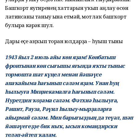
Башҡорт яугиренең хаттарын уҡып аңлау өсөн
латинсаны таныу ғына етмәй, мотлаҡ башҡорт
булырға кәрәк шул.
Дары еҫе аңҡып торған юлдарҙа – һуғыш тыны
1943 йыл 2 июль айы көн яҙам! Көнбатыш
фронтынан көн сығышы яғында яҡты тыныс
тормошта шат күңел менән йәшәүсе
апаҡайыма һағынып сәләм яҙам. Унан һуң
һылыуға Миңнекамалға һағынып сәләм.
Нуретдин ҡоҙама сәләм. Фәтхиә һылыуға,
Рәшит, Рауза, Рәүил һылыу-мырҙаларға
айырмай сәләм. Мин барығыҙҙың да теүәл, шәп
йәшәүегеҙҙе бик ныҡ, ысын командирски
теләп-әйтеп ҡалам.