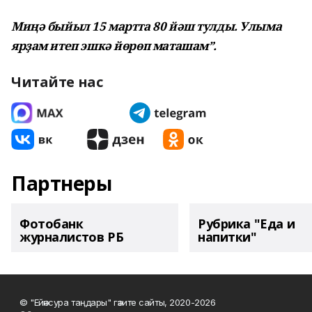
Миңә быйыл 15 мартта 80 йәш тулды. Улыма
ярҙам итеп эшкә йөрөп маташам”.
Читайте нас
Партнеры
Фотобанк
Рубрика "Еда и
журналистов РБ
напитки"
© "Ейәнсура таңдары" гәзите сайты, 2020-2026