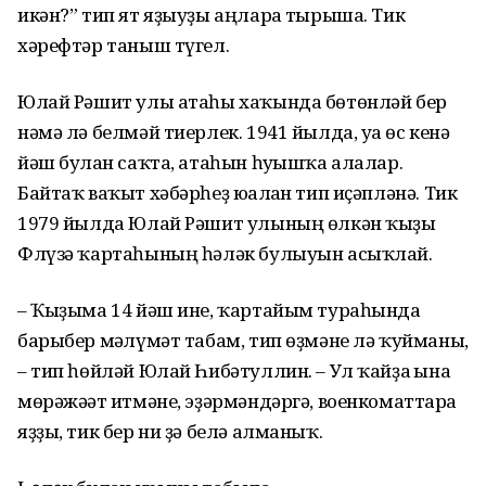
икән?” тип ят яҙыуҙы аңларға тырыша. Тик
хәрефтәр таныш түгел.
Юлай Рәшит улы атаһы хаҡында бөтөнләй бер
нәмә лә белмәй тиерлек. 1941 йылда, уға өс кенә
йәш булған саҡта, атаһын һуғышҡа алалар.
Байтаҡ ваҡыт хәбәрһеҙ юғалған тип иҫәпләнә. Тик
1979 йылда Юлай Рәшит улының өлкән ҡыҙы
Флүзә ҡартаһының һәләк булыуын асыҡлай.
– Ҡыҙыма 14 йәш ине, ҡартайым тураһында
барыбер мәғлүмәт табам, тип өҙмәне лә ҡуйманы,
– тип һөйләй Юлай Һибәтуллин. – Ул ҡайҙа ғына
мөрәжәғәт итмәне, эҙәрмәндәргә, военкоматтарға
яҙҙы, тик бер ни ҙә белә алманыҡ.