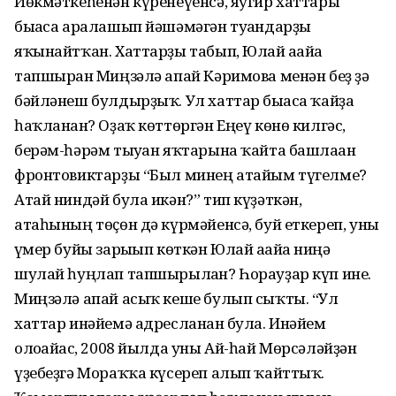
Йөкмәткеһенән күренеүенсә, яугир хаттары
бығаса аралашып йәшәмәгән туғандарҙы
яҡынайтҡан. Хаттарҙы табып, Юлай ағайға
тапшырған Миңзәлә апай Кәримова менән беҙ ҙә
бәйләнеш булдырҙыҡ. Ул хаттар бығаса ҡайҙа
һаҡланған? Оҙаҡ көттөргән Еңеү көнө килгәс,
берәм-һәрәм тыуған яҡтарына ҡайта башлаған
фронтовиктарҙы “Был минең атайым түгелме?
Атай ниндәй була икән?” тип күҙәткән,
атаһының төҫөн дә күрмәйенсә, буй еткереп, уны
ғүмер буйы зарығып көткән Юлай ағайға ниңә
шулай һуңлап тапшырылған? Һорауҙар күп ине.
Миңзәлә апай асыҡ кеше булып сыҡты. “Ул
хаттар инәйемә адресланған була. Инәйем
олоғайғас, 2008 йылда уны Ай-һай Мөрсәләйҙән
үҙебеҙгә Мораҡҡа күсереп алып ҡайттыҡ.