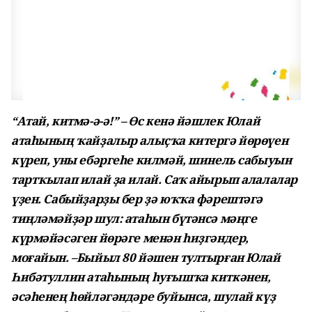
“Атай, китмә-ә-ә!” – Өс кенә йәшлек Юлай
атаһының ҡайҙалыр алыҫҡа китергә йөрөүен
күреп, уны ебәргеһе килмәй, шинель сабыуын
тартҡылап илай ҙа илай. Саҡ айырып алалалар
үҙен. Сабыйҙарҙы бер ҙә юҡҡа фәрештәгә
тиңләмәйҙәр шул: атаһын бүтәнсә мәңге
күрмәйәсәген йөрәге менән һиҙгәндер,
моғайын. –Быйыл 80 йәшен тултырған Юлай
Һибәтуллин атаһының һуғышҡа киткәнен,
әсәһенең һөйләгәндәре буйынса, шулай күҙ