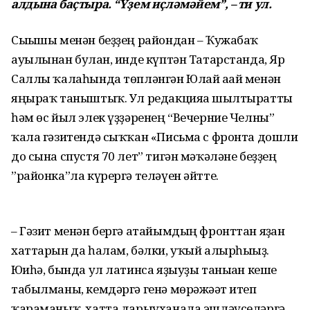
алдына баҫтыра. “Үҙем иҫләмәйем”, – ти ул.
Сығышы менән беҙҙең райондан – Ҡужабаҡ
ауылынан булған, инде күптән Татарстанда, Яр
Саллы ҡалаһында төпләнгән Юлай ағай менән
яңыраҡ таныштыҡ. Ул редакцияға шылтыратты
һәм өс йыл элек үҙҙәренең “Вечерние Челны”
ҡала гәзитендә сыҡҡан «Письма с фронта дошли
до сына спустя 70 лет” тигән мәҡәләне беҙҙең
”районка”ла күрергә теләүен әйтте.
– Гәзит менән бергә атайымдың фронттан яҙған
хаттарын да һалам, бәлки, уҡый алырһығыҙ.
Юғиһә, бында ул латинса яҙыуҙы таныған кеше
табылманы, кемдәргә генә мөрәжәғәт итеп
ҡараманыҡ, хатта дарыуханала эшләүселәргә