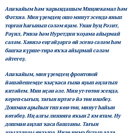
Апаҡайым һәм ҡарындашым Миңнекамал һәм
Фәтхиә. Мин үҙемдең ошо минут эсендә янып
торған һағынып сәләм яҙам. Унан һуң Рәзит,
Рәүил, Ривза һәм Нуретдин ҡоҙама айырмай
сәләм. Хәвизә еңгәйҙәргә өй эсенә сәләм һәм
башҡа күрше-тирә яҡҡа айырмай сәләм
әйтегеҙ.
Апаҡайым, мин үҙемдең фронтовой
йәшәйешемде ҡыҫҡаса ғына яҙып аңлатып
китәйем. Мин иҫән әле. Мин ут-төтөн эсендә,
кереп-сығып, тағын иртәгә йә төн инәбеҙ.
Дошман арыһын тип көн-төн, минут һайын
көтәбеҙ. Иң алғы линияға яҡын 2 км ятам. Ну
дошман аңлап ҡаса башланы. Тағын
ауылдарҙы яндыра. Инде нимә булыр алда.