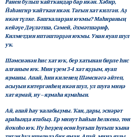
Ранен булып ҡайтҡандар бар икән. Хәбир,
Йәһәнгир ҡайтҡан икән. Тағын хат килгән. Аҙ
икән түлке. Башҡаларҙан юҡмы? Маһираның
кейәүе Дәүләтша, Сәмей, Әхмәтшәриф,
Килметдин иптәштәрҙән юҡмы. Унан яуап шул
уҡ.
Шәмсиәнән һис хат юҡ, бер хатынан бирле һис
алғаным юҡ. Мин үҙем 3-4 хат яҙҙым, яуап
яҙманы. Апай, һин киленең Шәмсиәгә әйтеп,
асыуын китергәнһең икән шул, ул шуға миңә
хат яҙмай, ну – яҙмаһа яҙмаһын.
Ай, апай һау ҡалабыҙмы. Ҡан, дары, эснәрәт
араһында ятабыҙ. Ер минут һайын һелкенә, төн
йоҡоһо юҡ. Ну һеҙҙең өсөн һуғыш һуғыш ҡына
тигән һүҙ ишетелә бик яман. Апай, миңә яҙҙы