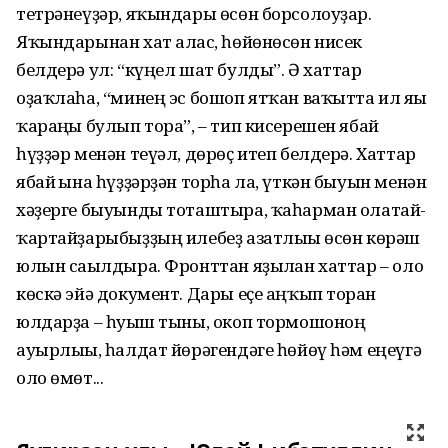
тетрәнеүҙәр, яҡындары өсөн борсолоуҙар.
Яҡындарынан хат алғас, һөйөнөсөн нисек
белдерә ул: “күңел шат булды”. Ә хаттар
оҙаҡлаһа, “минең эс бошоп ятҡан ваҡытта ил яғы
ҡараңғы булып тора”, – тип кисерешен ябай
һүҙҙәр менән теүәл, дөрөҫ итеп белдерә. Хаттар
ябай ғына һүҙҙәрҙән торһа ла, үткән быуын менән
хәҙерге быуынды тоташтыра, ҡаһарман олатай-
ҡартайҙарыбыҙҙың илебеҙ азатлығы өсөн көрәш
юлын сағылдыра. Фронттан яҙылған хаттар – оло
көскә эйә документ. Дары еҫе аңҡып торған
юлдарҙа – һуғыш тыны, окоп тормошоноң
ауырлығы, һалдат йөрәгендәге һөйөү һәм еңеүгә
оло өмөт...