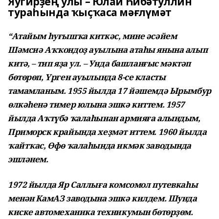
Яугирҙең улы – Юлай Һибәтуллин
тураһында ҡыҫҡаса мәғлүмәт
“Атайым һуғышҡа киткәс, мине әсәйем
Шәмсиә Аҡҡондоҙ ауылына атаһы янына алып
китә, – тип яҙа ул. – Унда башланғыс мәктәп
бөтөрөп, Үрген ауылында 8-се класты
тамамланым. 1955 йылда 17 йәшемдә Ырымбур
өлкәһенә тимер юлына эшкә киттем. 1957
йылда Аҡтүбә ҡалаһынан армияға алындым,
Приморск крайында хеҙмәт иттем. 1960 йылда
ҡайтҡас, Өфө ҡалаһында икмәк заводында
эшләнем.
1972 йылда Яр Саллыға комсомол путевкаһы
менән КамАЗ заводына эшкә килдем. Шунда
киске автомеханика техникумын бөтөрҙөм.